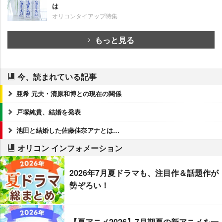
は
オリコンタイアップ特集
もっと見る
今、読まれている記事
亜希 元夫・清原和博との現在の関係
戸塚純貴、結婚を発表
池田と結婚した佐藤佳奈アナとは…
オリコン インフォメーション
2026年7月夏ドラマも、注目作＆話題作が
勢ぞろい！
【夏アニメ2026】7月期夏の新アニメを一