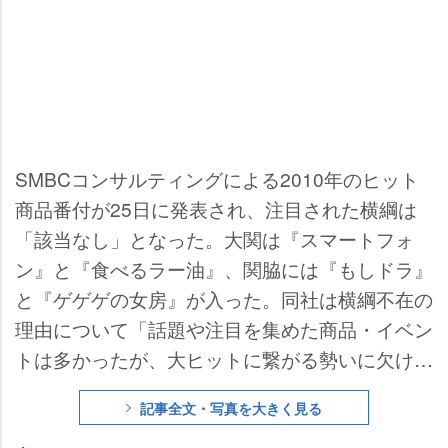
SMBCコンサルティングによる2010年のヒット
商品番付が25日に発表され、注目された横綱は
「該当なし」となった。大関は『スマートフォ
ン』と『食べるラー油』、関脇には『もしドラ』
と『ゲゲゲの女房』が入った。同社は横綱不在の
理由について「話題や注目を集めた商品・イベン
トは多かったが、大ヒットに繋がる勢いに欠け、
全体としては小粒ヒットが多い」とした。なお、
記事全文・写真を大きく見る
同番付は2008年も横綱不在となっている。