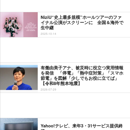
NiziU“史上最多規模”ホールツアーのファ
イナル公演がスクリーンに 全国＆海外で
生中継
2025-10-14
有働由美子アナ、被災時に役立つ実用情報
を発信 「停電」「熱中症対策」「スマホ
節電」を図解「少しでもお役に立てば」
【令和8年熊本地震】
2026-07-29
Yahoo!テレビ、来年3・31サービス提供終