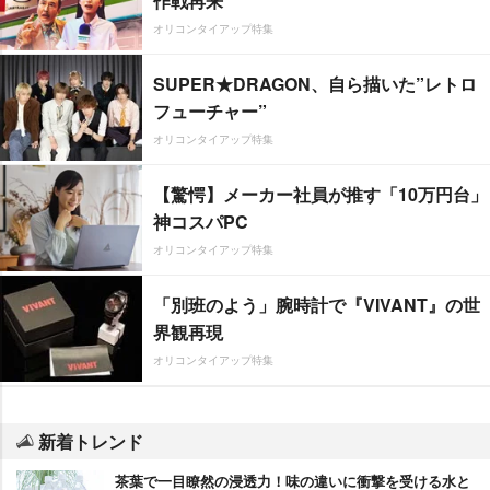
作戦再来
オリコンタイアップ特集
SUPER★DRAGON、自ら描いた”レトロ
フューチャー”
オリコンタイアップ特集
【驚愕】メーカー社員が推す「10万円台」
神コスパPC
オリコンタイアップ特集
「別班のよう」腕時計で『VIVANT』の世
界観再現
オリコンタイアップ特集
新着トレンド
茶葉で一目瞭然の浸透力！味の違いに衝撃を受ける水と