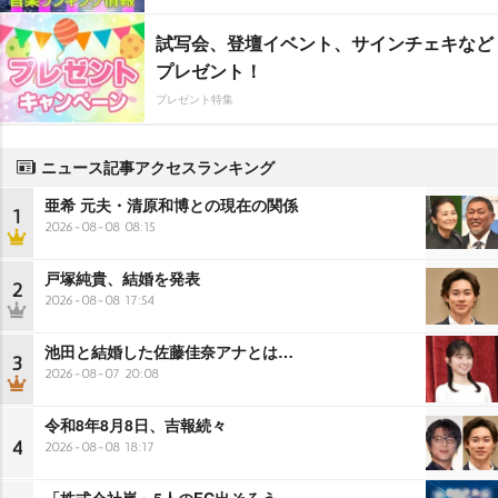
試写会、登壇イベント、サインチェキなど
プレゼント！
プレゼント特集
ニュース記事アクセスランキング
亜希 元夫・清原和博との現在の関係
1
2026-08-08 08:15
戸塚純貴、結婚を発表
2
2026-08-08 17:54
池田と結婚した佐藤佳奈アナとは…
3
2026-08-07 20:08
令和8年8月8日、吉報続々
4
2026-08-08 18:17
「株式会社嵐」5人のFC出そろう