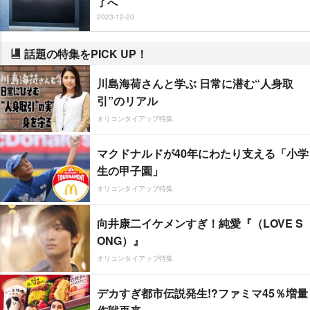
了へ
2023-12-20
話題の特集をPICK UP！
川島海荷さんと学ぶ 日常に潜む“人身取
引”のリアル
オリコンタイアップ特集
マクドナルドが40年にわたり支える「小学
生の甲子園」
オリコンタイアップ特集
向井康二イケメンすぎ！純愛『（LOVE S
ONG）』
オリコンタイアップ特集
デカすぎ都市伝説発生!?ファミマ45％増量