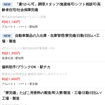
「週1から可」調理スタッフ/無資格可/シフト相談可/高
NEW
齢者住宅/社会保障完備
株式会社reliable/はーとらいふ堂坂
時給1,140円
アルバイト・パート / 愛知県
自動車製品の入出庫・在庫管理/寮完備/日勤/日払い/工
NEW
場・製造
UTエージェント株式会社AGT東海第一CU
時給1,300円
派遣社員 / 愛知県
歯科助手/ブランクOK・駅チカ
医療法人社団清志会 豪徳寺川村デンタルクリニック
時給1,400円
アルバイト・パート / 東京都
「寮完備」たばこ用香料の製造/即入寮/製造・工場/日勤/日払い/
工場・製造