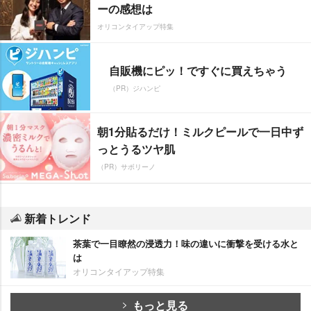
ーの感想は
オリコンタイアップ特集
自販機にピッ！ですぐに買えちゃう
（PR）ジハンピ
朝1分貼るだけ！ミルクピールで一日中ず
っとうるツヤ肌
（PR）サボリーノ
新着トレンド
茶葉で一目瞭然の浸透力！味の違いに衝撃を受ける水と
は
オリコンタイアップ特集
もっと見る