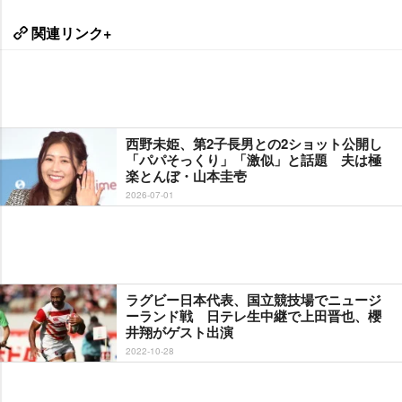
関連リンク+
西野未姫、第2子長男との2ショット公開し
「パパそっくり」「激似」と話題 夫は極
楽とんぼ・山本圭壱
2026-07-01
ラグビー日本代表、国立競技場でニュージ
ーランド戦 日テレ生中継で上田晋也、櫻
井翔がゲスト出演
2022-10-28