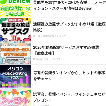
芸能界を志す10代～20代を応援！ オーデ
ィション・スクール情報はDeview
漫画読み放題サブスクおすすめ11選【徹底
比較】
オリコン顧客満足度ランキング
2026年動画配信サービスおすすめ40選
【徹底比較】
CS動画配信サービス20選
毎週の音楽ランキングから、ヒットの推移
をチェック！
試写会、登壇イベント、サインチェキなど
プレゼント！
プレゼント特集