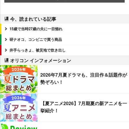
今、読まれている記事
15歳で当時27歳の夫に一目惚れ
研ナオコ、コンビニで買う商品
井手らっきょ、被災地で炊き出し
オリコン インフォメーション
2026年7月夏ドラマも、注目作＆話題作が
勢ぞろい！
【夏アニメ2026】7月期夏の新アニメを一
挙紹介！