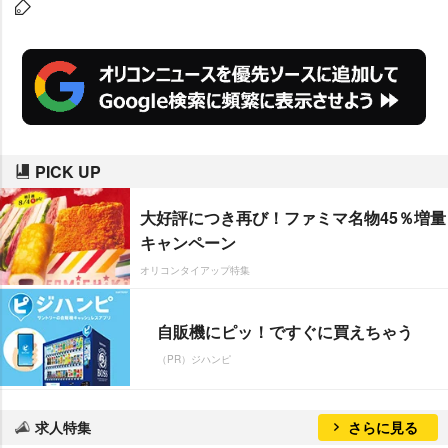
事・いる場所”意味する「なう」な
どがノミネート。また、即興なぞ
かけでお馴染みのWコロン・ねづ
っちの「ととのいました」、蓮舫
行政刷新相が事業仕分け中に発し
た「2位じゃダメなんですか」も
PICK UP
候補となった。
大好評につき再び！ファミマ名物45％増量
キャンペーン
オリコンタイアップ特集
自販機にピッ！ですぐに買えちゃう
（PR）ジハンピ
求人特集
さらに見る