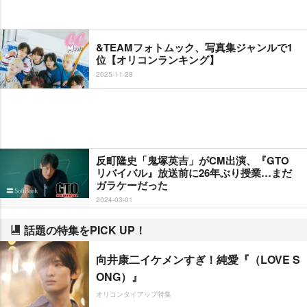
&TEAMフォトムック、写真集ジャンルで1
位【オリコンランキング】
2025-11-28
反町隆史「鬼塚英吉」がCM出演、『GTO
リバイバル』放送前に26年ぶり授業…まだ
ガラケーだった
2024-03-01
話題の特集をPICK UP！
向井康二イケメンすぎ！純愛『（LOVE S
ONG）』
オリコンタイアップ特集