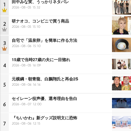
田中みな実、うっかりネタバレ
1
2026-08-05 15:32
研ナオコ、コンビニで買う商品
2
2026-08-05 15:10
自宅で「温泉卵」を簡単に作る方法
3
2026-08-06 15:10
15歳で当時27歳の夫に一目惚れ
4
2026-08-05 16:09
元横綱・朝青龍、白鵬翔氏と再会2S
5
2026-08-06 16:16
セイレーン役声優、選考理由を告白
6
2026-08-07 12:00
『ちいかわ』新グッズ説明文に恐怖
7
2026-08-06 12:15