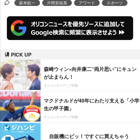
こうなるとは…びっくりです」と
萩本欽一
片岡安祐美
アワード
スポーツ
戸惑いながら「たぶん、やらざる
を得ない状態だと思います」と苦
笑いで承諾。「“欽督”と同じよう
に楽しませることは出来ないかも
しれませんが、みんなに応援され
PICK UP
続ける球団でありたい」と語っ
た。
森崎ウィン×向井康二“両片思い”にキュン
が止まらん！
オリコンタイアップ特集
マクドナルドが40年にわたり支える「小学
生の甲子園」
オリコンタイアップ特集
自販機にピッ！ですぐに買えちゃう