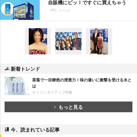
自販機にピッ！ですぐに買えちゃう
（PR）ジハンピ
新着トレンド
茶葉で一目瞭然の浸透力！味の違いに衝撃を受ける水と
は
オリコンタイアップ特集
もっと見る
今、読まれている記事