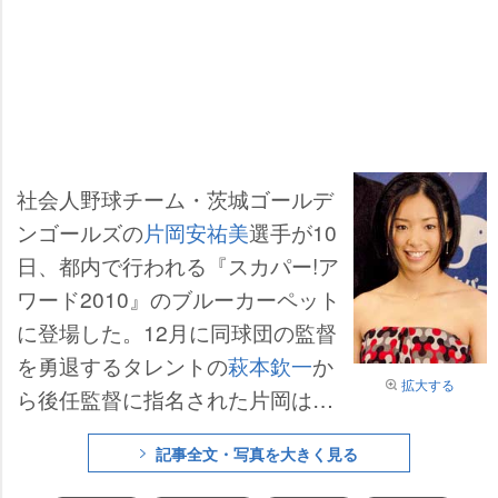
社会人野球チーム・茨城ゴールデ
ンゴールズの
片岡安祐美
選手が10
日、都内で行われる『スカパー!ア
ワード2010』のブルーカーペット
に登場した。12月に同球団の監督
を勇退するタレントの
萩本欽一
か
拡大する
ら後任監督に指名された片岡は
「ゆずられたというか、冗談と思
記事全文・写真を大きく見る
って話を聞いていたので、まさか