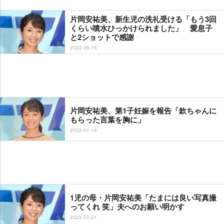
片岡安祐美、新生児の洗礼受ける「もう3回
くらい噴水ひっかけられました」 愛息子
と2ショットで感謝
2022-06-16
片岡安祐美、第1子妊娠を報告「欽ちゃんに
もらった言葉を胸に」
2022-01-19
1児の母・片岡安祐美「たまには良い写真撮
ってくれ 笑」夫へのお願い明かす
2023-02-21