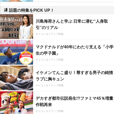
話題の特集をPICK UP！
川島海荷さんと学ぶ 日常に潜む“人身取
引”のリアル
オリコンタイアップ特集
マクドナルドが40年にわたり支える「小学
生の甲子園」
オリコンタイアップ特集
イケメンてんこ盛り！尊すぎる男子の純情
ラブに胸キュン
オリコンタイアップ特集
デカすぎ都市伝説発生!?ファミマ45％増量
作戦再来
オリコンタイアップ特集