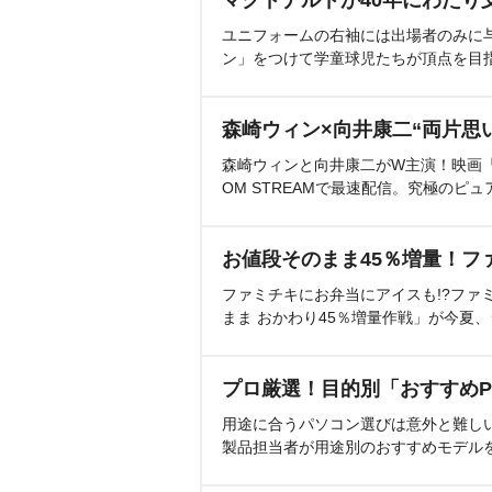
マクドナルドが40年にわたり
ユニフォームの右袖には出場者のみに
ン」をつけて学童球児たちが頂点を目
森崎ウィン×向井康二“両片思
森崎ウィンと向井康二がW主演！映画『（L
OM STREAMで最速配信。究極のピュ
お値段そのまま45％増量！フ
ファミチキにお弁当にアイスも!?ファ
まま おかわり45％増量作戦」が今夏
プロ厳選！目的別「おすすめP
用途に合うパソコン選びは意外と難し
製品担当者が用途別のおすすめモデル