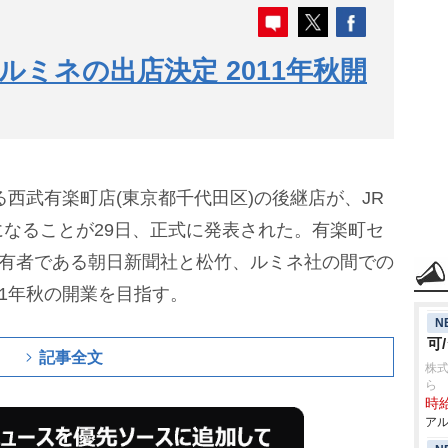
ミネの出店決定 2011年秋開
る西武有楽町店(東京都千代田区)の後継店が、JR
なることが29日、正式に発表された。有楽町セ
所有者である朝日新聞社と松竹、ルミネ社の間での
11年秋の開業を目指す。
N
可
記事全文
株式
ら
時給
アル