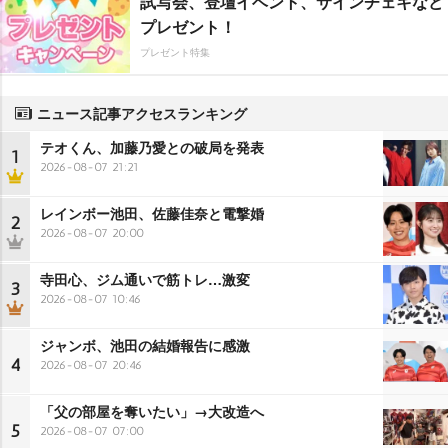
試写会、登壇イベント、サインチェキなど
プレゼント！
プレゼント特集
ニュース記事アクセスランキング
テオくん、加藤乃愛との破局を発表
1
2026-08-07 21:21
レインボー池田、佐藤佳奈と電撃婚
2
2026-08-07 20:00
寺田心、ジム通いで筋トレ…激変
3
2026-08-07 10:46
ジャンボ、池田の結婚報告に感激
4
2026-08-07 20:46
「父の部屋を奪いたい」→大改造へ
5
2026-08-07 07:00