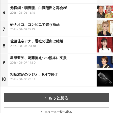
元横綱・朝青龍、白鵬翔氏と再会2S
6
2026-08-06 16:16
研ナオコ、コンビニで買う商品
7
2026-08-05 15:10
佐藤佳奈アナ、退社の理由は結婚
8
2026-08-07 20:48
島津亜矢、葛藤抱えつつ熊本に支援
9
2026-08-07 11:50
相葉雅紀のラジオ、9月で終了
10
2026-08-08 01:11
もっと見る
ニュース一覧へ戻る