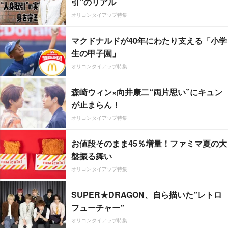
引”のリアル
オリコンタイアップ特集
マクドナルドが40年にわたり支える「小学
生の甲子園」
オリコンタイアップ特集
森崎ウィン×向井康二“両片思い”にキュン
が止まらん！
オリコンタイアップ特集
お値段そのまま45％増量！ファミマ夏の大
盤振る舞い
オリコンタイアップ特集
SUPER★DRAGON、自ら描いた”レトロ
フューチャー”
オリコンタイアップ特集