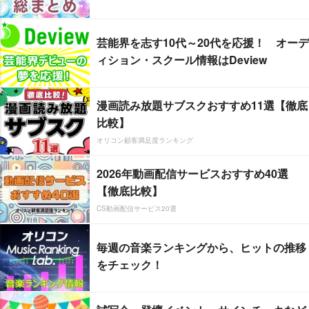
芸能界を志す10代～20代を応援！ オーデ
ィション・スクール情報はDeview
漫画読み放題サブスクおすすめ11選【徹底
比較】
オリコン顧客満足度ランキング
2026年動画配信サービスおすすめ40選
【徹底比較】
CS動画配信サービス20選
毎週の音楽ランキングから、ヒットの推移
をチェック！