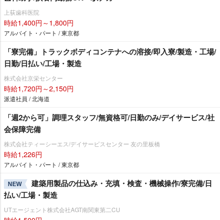
上荻歯科医院
時給1,400円～1,800円
アルバイト・パート / 東京都
「寮完備」トラックボディコンテナへの溶接/即入寮/製造・工場/
日勤/日払い/工場・製造
株式会社京栄センター
時給1,720円～2,150円
派遣社員 / 北海道
「週2から可」調理スタッフ/無資格可/日勤のみ/デイサービス/社
会保障完備
株式会社ティーシーエス/デイサービスセンター 友の里板橋
時給1,226円
アルバイト・パート / 東京都
建築用製品の仕込み・充填・検査・機械操作/寮完備/日
NEW
払い/工場・製造
UTエージェント株式会社AGT南関東第二CU
時給1,500円