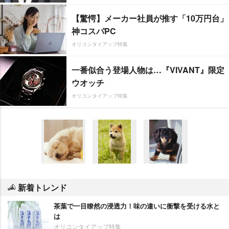
【驚愕】メーカー社員が推す「10万円台」
神コスパPC
オリコンタイアップ特集
一番似合う登場人物は…『VIVANT』限定
ウオッチ
オリコンタイアップ特集
新着トレンド
茶葉で一目瞭然の浸透力！味の違いに衝撃を受ける水と
は
オリコンタイアップ特集