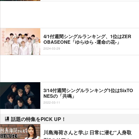
4/1付週間シングルランキング、1位はZER
OBASEONE「ゆらゆら -運命の花-」
2024-03-29
3/14付週間シングルランキング1位はSixTO
NESの「共鳴」
2022-03-11
話題の特集をPICK UP！
川島海荷さんと学ぶ 日常に潜む“人身取