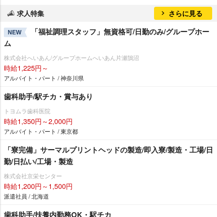
求人特集
さらに見る
「福祉調理スタッフ」無資格可/日勤のみ/グループホー
NEW
ム
株式会社へいあん/グループホームへいあん片瀬鵠沼
時給1,225円～
アルバイト・パート / 神奈川県
歯科助手/駅チカ・賞与あり
トヨムラ歯科医院
時給1,350円～2,000円
アルバイト・パート / 東京都
「寮完備」サーマルプリントヘッドの製造/即入寮/製造・工場/日
勤/日払い/工場・製造
株式会社京栄センター
時給1,200円～1,500円
派遣社員 / 北海道
歯科助手/扶養内勤務OK・駅チカ