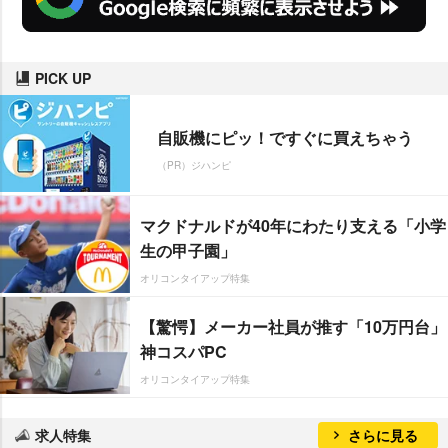
PICK UP
自販機にピッ！ですぐに買えちゃう
（PR）ジハンピ
マクドナルドが40年にわたり支える「小学
生の甲子園」
オリコンタイアップ特集
【驚愕】メーカー社員が推す「10万円台」
神コスパPC
オリコンタイアップ特集
求人特集
さらに見る