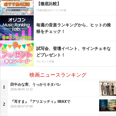
【徹底比較】
CS動画配信サービス20選
毎週の音楽ランキングから、ヒットの推
移をチェック！
試写会、登壇イベント、サインチェキな
どプレゼント！
プレゼント特集
映画ニュースランキング
田中みな実、うっかりネタバレ
1
2026-08-05 15:32
『耳すま』『アリエッティ』IMAXで
2
2026-08-07 07:00