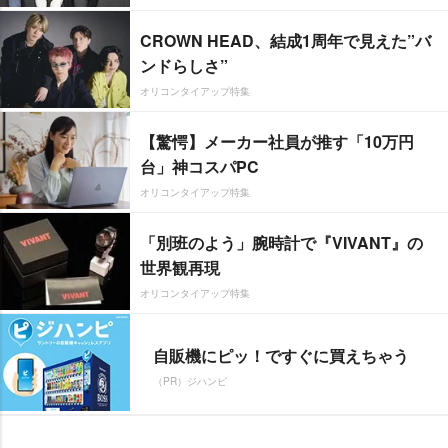
CROWN HEAD、結成1周年で見えた”バ
ンドらしさ”
オリコンタイアップ特集
【驚愕】メーカー社員が推す「10万円
台」神コスパPC
オリコンタイアップ特集
「別班のよう」腕時計で『VIVANT』の
世界観再現
オリコンタイアップ特集
自販機にピッ！ですぐに買えちゃう
（PR）ジハンピ