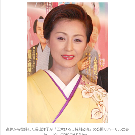
産休から復帰した長山洋子が『五木ひろし特別公演』の公開リハーサルに参
加 （C）ORICON DD inc.