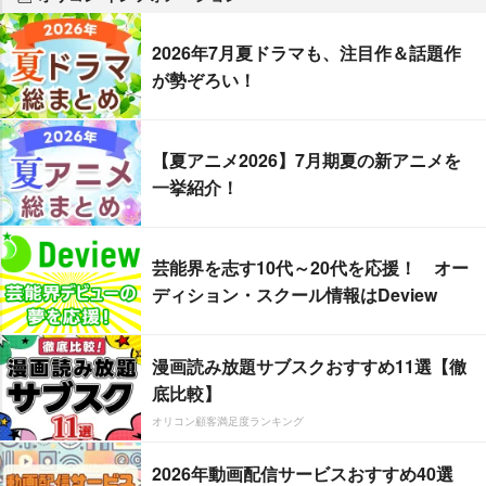
2026年7月夏ドラマも、注目作＆話題作
が勢ぞろい！
【夏アニメ2026】7月期夏の新アニメを
一挙紹介！
芸能界を志す10代～20代を応援！ オー
ディション・スクール情報はDeview
漫画読み放題サブスクおすすめ11選【徹
底比較】
オリコン顧客満足度ランキング
2026年動画配信サービスおすすめ40選