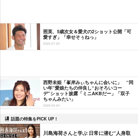
照英、5歳次女＆愛犬の2ショット公開「可
愛すぎ」「幸せそぅねっ」
2022-07-20
西野未姫「峯岸みぃちゃんに会いに」 “同
い年”愛娘たちの仲良し“おそろいコー
デ”ショット披露「ミニAKBだー」「双子
ちゃんみたい」
2026-02-04
話題の特集をPICK UP！
川島海荷さんと学ぶ 日常に潜む“人身取