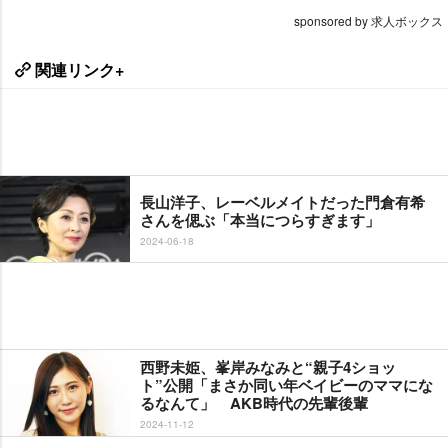
sponsored by 求人ボックス
関連リンク+
長山洋子、レーベルメイトだった門倉有希
さんを偲ぶ「本当につらすぎます」
2024-06-18
西野未姫、峯岸みなみと“親子4ショッ
ト”公開「まさか同い年ベイビーのママにな
るなんて」 AKB時代の先輩後輩
2024-11-12