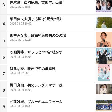
黒木瞳、西岡徳馬、吉田羊が出演
3
2026-08-06 10:00
細田佳央太演じる涼は“現代の彰”
4
2026-08-05 10:00
田中みな実、妊娠発表後初の公の場
5
2026-08-05 14:41
映画泥棒、サラっと“本名”明かす
6
2026-08-05 15:06
はるな愛、映画で初の母親役
7
2026-08-07 08:18
堀田真由、初のシングルマザー役
8
2026-08-06 15:08
相葉雅紀、ブルーのユニフォーム
9
2026-08-06 16:00