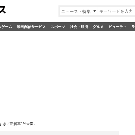
ニュース・特集
&ゲーム
動画配信サービス
スポーツ
社会・経済
グルメ
ビューティ
ラ
すぎて正解率1%未満に