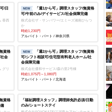
可/日
「週1から可」調理スタッフ/無資格
NEW
可/午前のみ/デイサービス/社会保障完備
 香西
株式会社ザ・サンパワー/エミーズ湘南ひらつ
か
時給1,230円
アルバイト・パート / 神奈川県
/無資格
「週2から可」調理スタッフ/無資格
NEW
/社会
可/シフト相談可/住宅型有料老人ホーム/社
会保障完備
 グリ
株式会社優和サービス/森の里2号棟
時給1,075円～1,080円
アルバイト・パート / 北海道
/無資格
「福祉調理スタッフ」調理師免許必須/日勤
のみ/ショートステイ
完備
株式会社SOYOKAZE/三河島ケアセンターそよ
センター