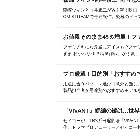
森崎ウィン×向井康二“両片思
森崎ウィンと向井康二がW主演！映画『（L
OM STREAMで最速配信。究極のピュ
お値段そのまま45％増量！フ
ファミチキにお弁当にアイスも!?ファ
まま おかわり45％増量作戦」が今夏
プロ厳選！目的別「おすすめP
用途に合うパソコン選びは意外と難し
製品担当者が用途別のおすすめモデル
『VIVANT』続編の鍵は…世
セイコーが、TBS系日曜劇場『VIVA
作。ドラマプロデューサーとセイコー