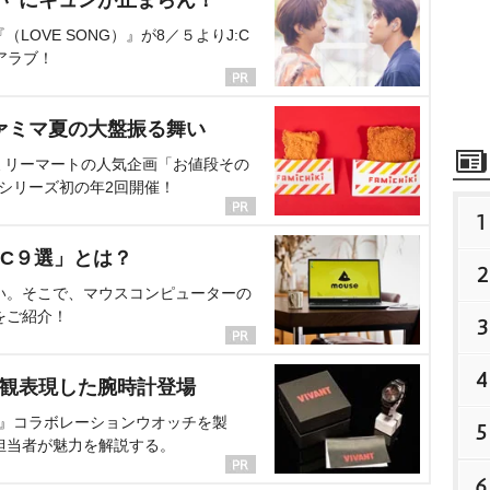
い”にキュンが止まらん！
OVE SONG）』が8／５よりJ:C
アラブ！
ァミマ夏の大盤振る舞い
ミリーマートの人気企画「お値段その
、シリーズ初の年2回開催！
1
C９選」とは？
2
い。そこで、マウスコンピューターの
をご紹介！
3
4
界観表現した腕時計登場
NT』コラボレーションウオッチを製
5
担当者が魅力を解説する。
6