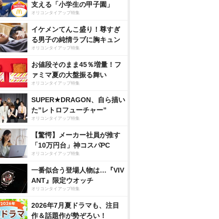
支える「小学生の甲子園」
オリコンタイアップ特集
イケメンてんこ盛り！尊すぎ
る男子の純情ラブに胸キュン
オリコンタイアップ特集
お値段そのまま45％増量！フ
ァミマ夏の大盤振る舞い
オリコンタイアップ特集
SUPER★DRAGON、自ら描い
た”レトロフューチャー”
オリコンタイアップ特集
【驚愕】メーカー社員が推す
「10万円台」神コスパPC
オリコンタイアップ特集
一番似合う登場人物は…『VIV
ANT』限定ウオッチ
オリコンタイアップ特集
2026年7月夏ドラマも、注目
作＆話題作が勢ぞろい！