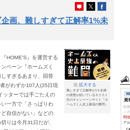
ズ企画、難しすぎて正解率1%未
『HOME’S』を運営する
ャンペーン『ホームズく
難しすぎるあまり、回答
者がわずか107人(25日現
拡大する
難しすぎて正解率が1％未満
N
イッターでは手ごたえの
の状態が続いているネクスト
資
社のキャンペーンサイト『ホ
多い一方で「さっぱりわ
ームズくん史上最強の難問』
医療
ン
けど自信がない」などの
時給
切りは今月31日だが、
アル