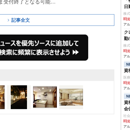
「
ま受付終了となる可能性
日
株式
時給
記事全文
アル
ク
勤
株式
時給
アル
N
資
医療
時給
アル
N
資
会
社会
時給
アル