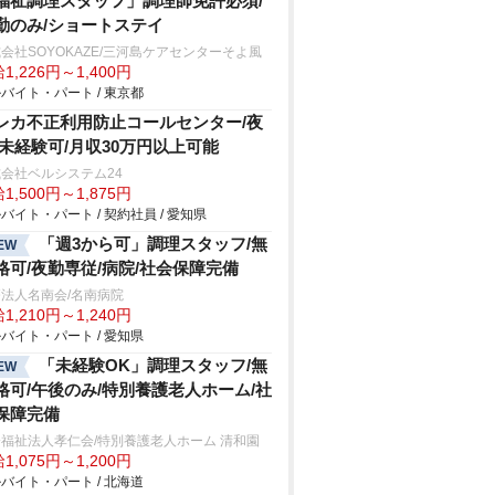
福祉調理スタッフ」調理師免許必須/
勤のみ/ショートステイ
会社SOYOKAZE/三河島ケアセンターそよ風
1,226円～1,400円
バイト・パート / 東京都
レカ不正利用防止コールセンター/夜
/未経験可/月収30万円以上可能
会社ベルシステム24
1,500円～1,875円
バイト・パート / 契約社員 / 愛知県
「週3から可」調理スタッフ/無
EW
格可/夜勤専従/病院/社会保障完備
法人名南会/名南病院
1,210円～1,240円
バイト・パート / 愛知県
「未経験OK」調理スタッフ/無
EW
格可/午後のみ/特別養護老人ホーム/社
保障完備
福祉法人孝仁会/特別養護老人ホーム 清和園
1,075円～1,200円
バイト・パート / 北海道