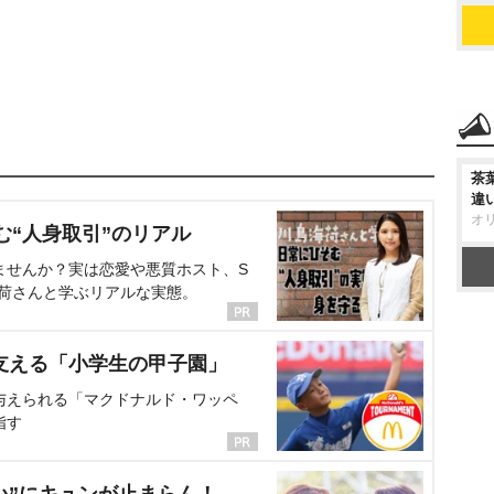
茶
違
オ
む“人身取引”のリアル
ませんか？実は恋愛や悪質ホスト、S
海荷さんと学ぶリアルな実態。
支える「小学生の甲子園」
与えられる「マクドナルド・ワッペ
指す