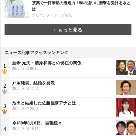
茶葉で一目瞭然の浸透力！味の違いに衝撃を受ける水と
は
オリコンタイアップ特集
もっと見る
ニュース記事アクセスランキング
亜希 元夫・清原和博との現在の関係
1
2026-08-08 08:15
戸塚純貴、結婚を発表
2
2026-08-08 17:54
池田と結婚した佐藤佳奈アナとは…
3
2026-08-07 20:08
令和8年8月8日、吉報続々
4
2026-08-08 18:17