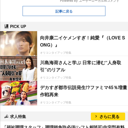
記事に戻る
PICK UP
向井康二イケメンすぎ！純愛『（LOVE S
ONG）』
オリコンタイアップ特集
川島海荷さんと学ぶ 日常に潜む“人身取
引”のリアル
オリコンタイアップ特集
デカすぎ都市伝説発生!?ファミマ45％増量
作戦再来
オリコンタイアップ特集
求人特集
さらに見る
「福祉調理スタッフ」調理師免許必須/シフト相談可/住宅型有料