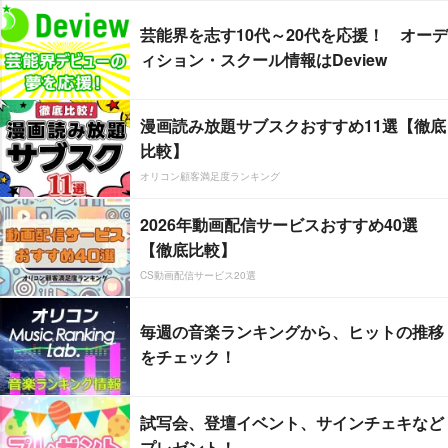
芸能界を志す10代～20代を応援！ オーデ
ィション・スクール情報はDeview
漫画読み放題サブスクおすすめ11選【徹底
比較】
オリコン顧客満足度ランキング
2026年動画配信サービスおすすめ40選
【徹底比較】
CS動画配信サービス20選
毎週の音楽ランキングから、ヒットの推移
をチェック！
試写会、登壇イベント、サインチェキなど
プレゼント！