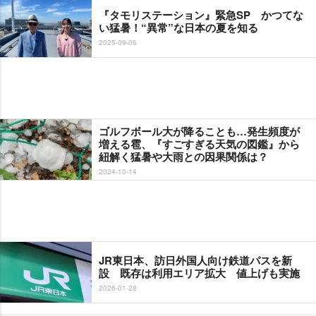
『タモリステーション』緊急SP かつてな
い猛暑！“異常”な日本の夏を知る
2025-09-06
ゴルフボール大が降ることも…発生頻度が
増える雹、『すごすぎる天気の図鑑』から
紐解く猛暑や大雨との因果関係は？
2024-10-14
JR東日本、訪日外国人向け鉄道パスを新
設 既存は利用エリア拡大 値上げも実施
2026-01-28