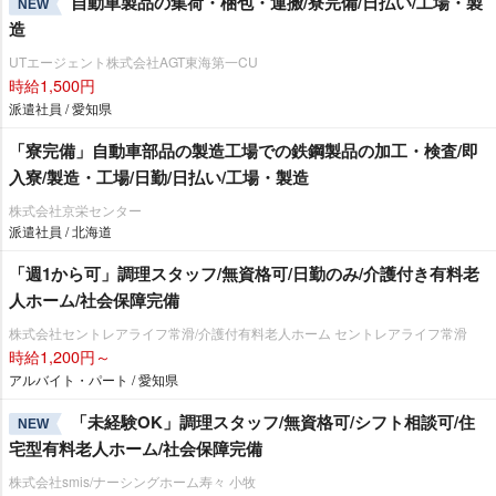
自動車製品の集荷・梱包・運搬/寮完備/日払い/工場・製
NEW
造
UTエージェント株式会社AGT東海第一CU
時給1,500円
派遣社員 / 愛知県
「寮完備」自動車部品の製造工場での鉄鋼製品の加工・検査/即
入寮/製造・工場/日勤/日払い/工場・製造
株式会社京栄センター
派遣社員 / 北海道
「週1から可」調理スタッフ/無資格可/日勤のみ/介護付き有料老
人ホーム/社会保障完備
株式会社セントレアライフ常滑/介護付有料老人ホーム セントレアライフ常滑
時給1,200円～
アルバイト・パート / 愛知県
「未経験OK」調理スタッフ/無資格可/シフト相談可/住
NEW
宅型有料老人ホーム/社会保障完備
株式会社smis/ナーシングホーム寿々 小牧