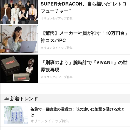
SUPER★DRAGON、自ら描いた”レトロ
フューチャー”
オリコンタイアップ特集
【驚愕】メーカー社員が推す「10万円台」
神コスパPC
オリコンタイアップ特集
「別班のよう」腕時計で『VIVANT』の世
界観再現
オリコンタイアップ特集
新着トレンド
茶葉で一目瞭然の浸透力！味の違いに衝撃を受ける水と
は
オリコンタイアップ特集