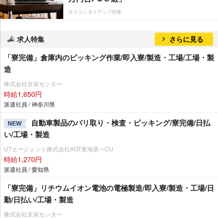
オリコンタイアップ特集
求人特集
さらに見る
「寮完備」倉庫内のピッキング作業/即入寮/製造・工場/工場・製
造
株式会社京栄センター
時給1,650円
派遣社員 / 神奈川県
自動車製品のバリ取り・検査・ピッキング/寮完備/日払
NEW
い/工場・製造
UTエージェント株式会社AGT東海第一CU
時給1,270円
派遣社員 / 愛知県
「寮完備」リチウムイオン電池の電極製造/即入寮/製造・工場/日
勤/日払い/工場・製造
株式会社京栄センター