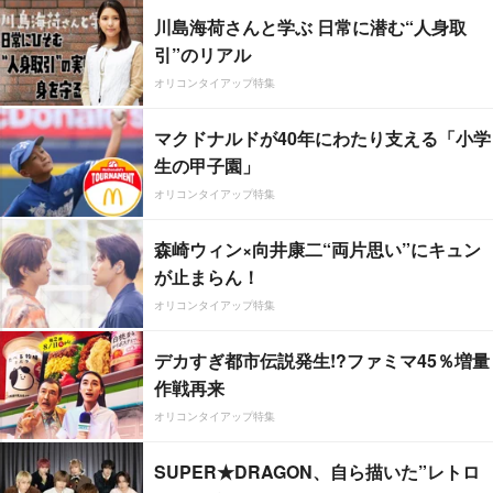
川島海荷さんと学ぶ 日常に潜む“人身取
引”のリアル
オリコンタイアップ特集
マクドナルドが40年にわたり支える「小学
生の甲子園」
オリコンタイアップ特集
森崎ウィン×向井康二“両片思い”にキュン
が止まらん！
オリコンタイアップ特集
デカすぎ都市伝説発生!?ファミマ45％増量
作戦再来
オリコンタイアップ特集
SUPER★DRAGON、自ら描いた”レトロ