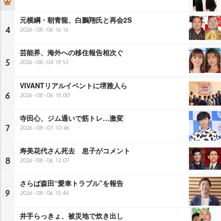
元横綱・朝青龍、白鵬翔氏と再会2S
4
2026-08-06 16:16
芸能界、海外への移住報告相次ぐ
5
2026-08-04 19:53
VIVANTリアルイベントに堺雅人ら
6
2026-08-06 18:00
寺田心、ジム通いで筋トレ…激変
7
2026-08-07 10:46
寿美花代さん死去 息子がコメント
8
2026-08-06 12:07
さらば森田“愛車トラブル”を報告
9
2026-08-06 15:44
井手らっきょ、被災地で炊き出し