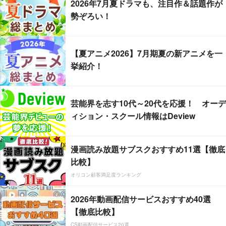
2026年7月夏ドラマも、注目作＆話題作が
勢ぞろい！
【夏アニメ2026】7月期夏の新アニメを一
挙紹介！
芸能界を志す10代～20代を応援！ オーデ
ィション・スクール情報はDeview
漫画読み放題サブスクおすすめ11選【徹底
比較】
オリコン顧客満足度ランキング
2026年動画配信サービスおすすめ40選
【徹底比較】
CS動画配信サービス20選