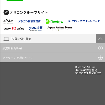
PC版に切り替え
禁無断複写転載
クッキーの使用について
© oricon ME inc.
JASRAC許諾番号：
9009642140Y38026