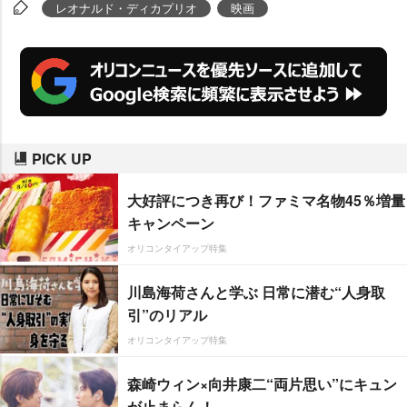
しいアイデアを受け入れること
レオナルド・ディカプリオ
映画
に、とてもオープンだと思ってい
る。僕も日本のアニメーションが
大好きだが、宮崎駿監督の『千と
千尋の神隠し』のようなシュール
な作品が大ヒットする土壌がある
PICK UP
から、日本での反応が楽しみ」と
日本での興行に大きな期待を寄せ
大好評につき再び！ファミマ名物45％増量
た。
キャンペーン
オリコンタイアップ特集
川島海荷さんと学ぶ 日常に潜む“人身取
引”のリアル
オリコンタイアップ特集
森崎ウィン×向井康二“両片思い”にキュン
が止まらん！