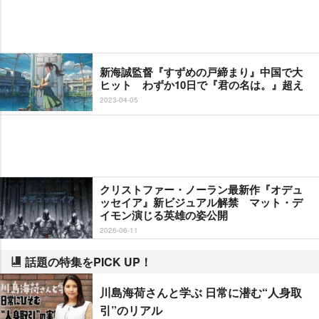
新海誠監督『すずめの戸締まり』中国で大
ヒット わずか10日で『君の名は。』超え
2023-04-05
クリストファー・ノーラン最新作『オデュ
ッセイア』新ビジュアル解禁 マット・デ
イモン演じる英雄の姿公開
2026-06-11
話題の特集をPICK UP！
川島海荷さんと学ぶ 日常に潜む“人身取
引”のリアル