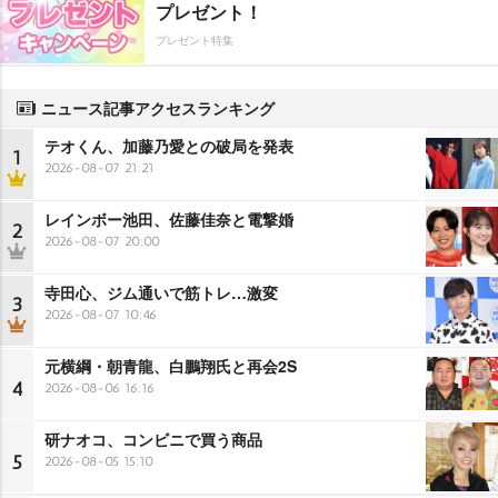
プレゼント！
プレゼント特集
ニュース記事アクセスランキング
テオくん、加藤乃愛との破局を発表
1
2026-08-07 21:21
レインボー池田、佐藤佳奈と電撃婚
2
2026-08-07 20:00
寺田心、ジム通いで筋トレ…激変
3
2026-08-07 10:46
元横綱・朝青龍、白鵬翔氏と再会2S
4
2026-08-06 16:16
研ナオコ、コンビニで買う商品
5
2026-08-05 15:10