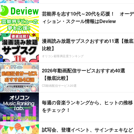
芸能界を志す10代～20代を応援！ オーデ
ィション・スクール情報はDeview
漫画読み放題サブスクおすすめ11選【徹底
比較】
オリコン顧客満足度ランキング
2026年動画配信サービスおすすめ40選
【徹底比較】
CS動画配信サービス20選
毎週の音楽ランキングから、ヒットの推移
をチェック！
試写会、登壇イベント、サインチェキなど