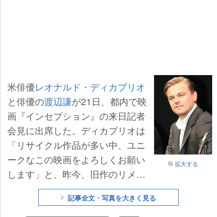
米俳優
レオナルド・ディカプリオ
と俳優の
渡辺謙
が21日、都内で映
画『インセプション』の来日記者
会見に出席した。ディカプリオは
「リサイクル作品が多い中、ユニ
ークなこの映画をよろしくお願い
拡大する
します」と、昨今、旧作のリメイ
ク流行りのハリウッド映画界をチ
記事全文・写真を大きく見る
クリ。さらに「日本の皆さんは新