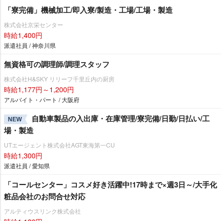
「寮完備」機械加工/即入寮/製造・工場/工場・製造
株式会社京栄センター
時給1,400円
派遣社員 / 神奈川県
無資格可の調理師/調理スタッフ
株式会社H&SKY リリーフ千里丘内の厨房
時給1,177円～1,200円
アルバイト・パート / 大阪府
自動車製品の入出庫・在庫管理/寮完備/日勤/日払い/工
NEW
場・製造
UTエージェント株式会社AGT東海第一CU
時給1,300円
派遣社員 / 愛知県
「コールセンター」コスメ好き活躍中!17時まで×週3日～/大手化
粧品会社のお問合せ対応
アルティウスリンク株式会社