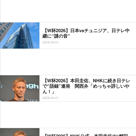
【W杯2026】日本vsチュニジア、日テレ中
継に“謎の音”
2026-06-21
【W杯2026】本田圭佑、NHKに続き日テレ
で“語録”連発 関西弁「めっちゃ詳しい
ん！」
2026-06-21
【W杯2026】NHK公式、本田圭佑の“解説