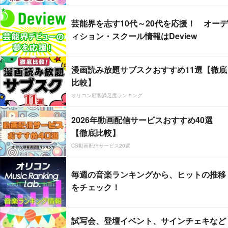
芸能界を志す10代～20代を応援！ オーデ
ィション・スクール情報はDeview
漫画読み放題サブスクおすすめ11選【徹底
比較】
オリコン顧客満足度ランキング
2026年動画配信サービスおすすめ40選
【徹底比較】
CS動画配信サービス20選
毎週の音楽ランキングから、ヒットの推移
をチェック！
試写会、登壇イベント、サインチェキなど