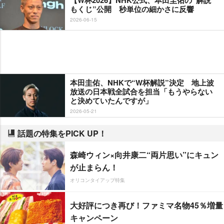
もくじ”公開 秒単位の細かさに反響
2026-06-15
本田圭佑、NHKで“W杯解説”決定 地上波
放送の日本戦全試合を担当「もうやらない
と決めていたんですが」
2026-05-21
話題の特集をPICK UP！
森崎ウィン×向井康二“両片思い”にキュン
が止まらん！
オリコンタイアップ特集
大好評につき再び！ファミマ名物45％増量
キャンペーン