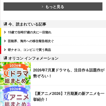
もっと見る
今、読まれている記事
15歳で当時27歳の夫に一目惚れ
芸能界、海外への移住報告相次ぐ
研ナオコ、コンビニで買う商品
オリコン インフォメーション
2026年7月夏ドラマも、注目作＆話題作が
勢ぞろい！
【夏アニメ2026】7月期夏の新アニメを一
挙紹介！