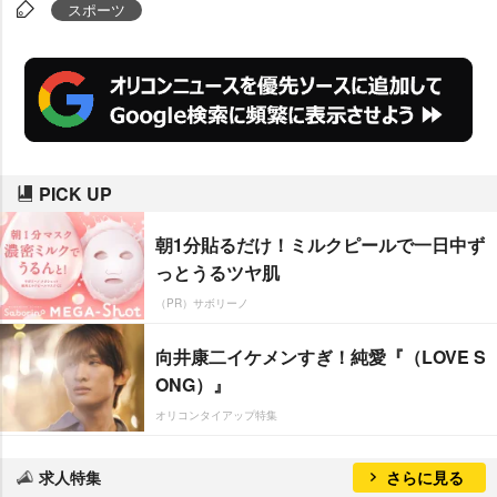
とは思っていなかった”人が75%を
スポーツ
占めた。同試合の瞬間最高視聴率
は関東が試合終了直前49.1%、関
西は本田圭佑が得点した直後の45.
3%(ともにビデオリサーチ調べ)と
異例の高視聴率だったが、大半の
PICK UP
視聴者が勝利を期待してはいなか
ったという心情が浮き彫りとなっ
朝1分貼るだけ！ミルクピールで一日中ず
た。
っとうるツヤ肌
（PR）サボリーノ
向井康二イケメンすぎ！純愛『（LOVE S
ONG）』
オリコンタイアップ特集
求人特集
さらに見る