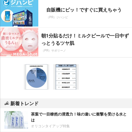
自販機にピッ！ですぐに買えちゃう
（PR）ジハンピ
朝1分貼るだけ！ミルクピールで一日中ず
っとうるツヤ肌
（PR）サボリーノ
新着トレンド
茶葉で一目瞭然の浸透力！味の違いに衝撃を受ける水と
は
オリコンタイアップ特集