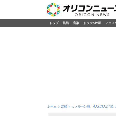
トップ
芸能
音楽
ドラマ&映画
アニメ
ホーム
芸能
カメルーン戦、4人に3人が“勝