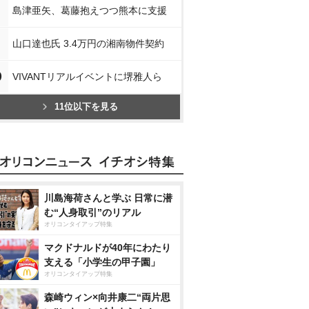
島津亜矢、葛藤抱えつつ熊本に支援
山口達也氏 3.4万円の湘南物件契約
0
VIVANTリアルイベントに堺雅人ら
11位以下を見る
川島海荷さんと学ぶ 日常に潜
む“人身取引”のリアル
オリコンタイアップ特集
マクドナルドが40年にわたり
支える「小学生の甲子園」
オリコンタイアップ特集
森崎ウィン×向井康二“両片思