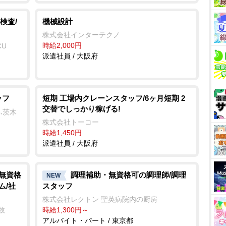
検査/
機械設計
株式会社インターテクノ
時給2,000円
CU
派遣社員 / 大阪府
ッフ
短期 工場内クレーンスタッフ/6ヶ月短期 2
交替でしっかり稼げる!
ふ茨木
株式会社トーコー
時給1,450円
派遣社員 / 大阪府
/無資格
調理補助・無資格可の調理師/調理
NEW
ム/社
スタッフ
株式会社レクトン 聖英病院内の厨房
牧
時給1,300円～
アルバイト・パート / 東京都