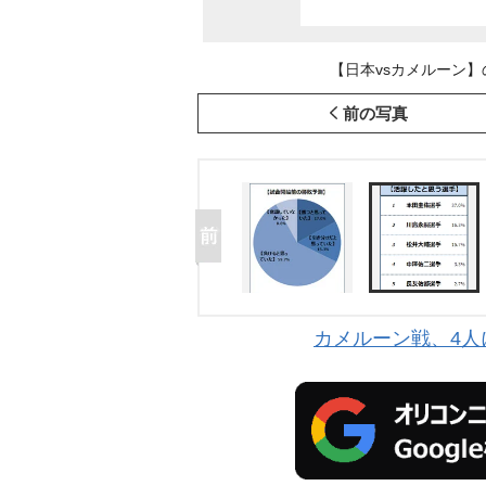
【日本vsカメルーン】
前の写真
カメルーン戦、4人