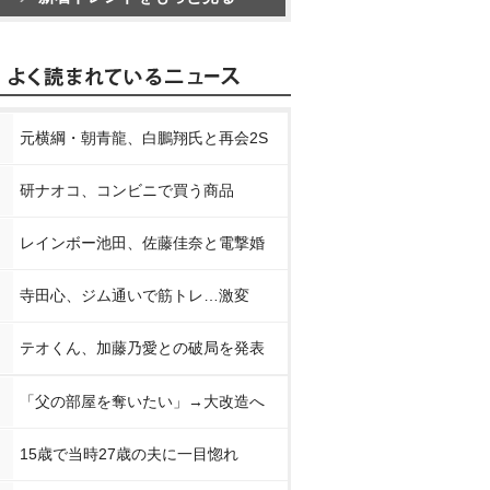
元横綱・朝青龍、白鵬翔氏と再会2S
研ナオコ、コンビニで買う商品
レインボー池田、佐藤佳奈と電撃婚
寺田心、ジム通いで筋トレ…激変
テオくん、加藤乃愛との破局を発表
「父の部屋を奪いたい」→大改造へ
15歳で当時27歳の夫に一目惚れ