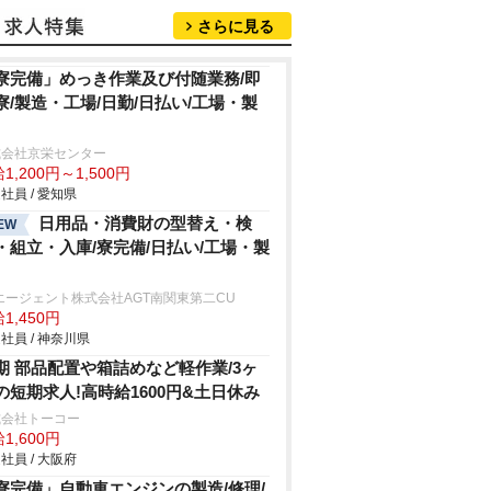
さらに見る
寮完備」めっき作業及び付随業務/即
寮/製造・工場/日勤/日払い/工場・製
式会社京栄センター
1,200円～1,500円
社員 / 愛知県
日用品・消費財の型替え・検
EW
・組立・入庫/寮完備/日払い/工場・製
エージェント株式会社AGT南関東第二CU
1,450円
社員 / 神奈川県
期 部品配置や箱詰めなど軽作業/3ヶ
の短期求人!高時給1600円&土日休み
式会社トーコー
1,600円
社員 / 大阪府
寮完備」自動車エンジンの製造/修理/