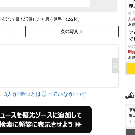
即
株
月給
の試合で最も活躍したと思う選手 （2/2枚）
派遣
次の写真
フ
で
株
時給
派遣
に3人が“勝つとは思っていなかった”
茶
違
オ