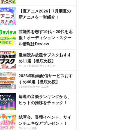
【夏アニメ2026】7月期夏の
新アニメを一挙紹介！
芸能界を志す10代～20代を応
援！オーディション・スクー
ル情報はDeview
漫画読み放題サブスクおすす
め11選【徹底比較】
オリコン顧客満足度ランキング
2026年動画配信サービスおす
すめ40選【徹底比較】
CS動画配信サービス20選
毎週の音楽ランキングから、
ヒットの推移をチェック！
試写会、登壇イベント、サイ
ンチェキなどプレゼント！
プレゼント特集