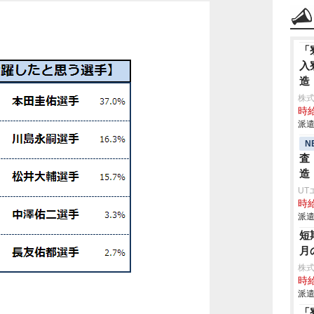
「
入
造
株
時給
派遣
N
査
造
UT
時給
派遣
短
月
株
時給
派遣
「