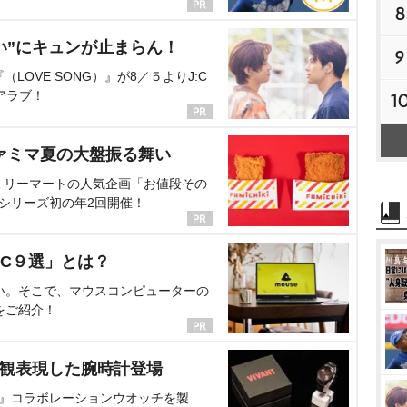
8
い”にキュンが止まらん！
9
OVE SONG）』が8／５よりJ:C
アラブ！
1
ァミマ夏の大盤振る舞い
ミリーマートの人気企画「お値段その
、シリーズ初の年2回開催！
C９選」とは？
い。そこで、マウスコンピューターの
をご紹介！
界観表現した腕時計登場
NT』コラボレーションウオッチを製