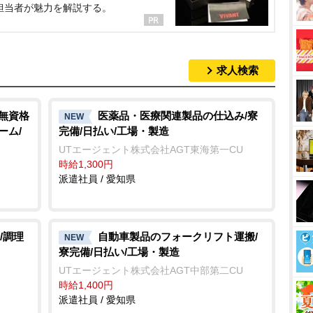
担当者が魅力を解説する。
求人検索
/無資格
医薬品・医療関連製品の仕込み/寮
NEW
ーム/
完備/日払い/工場・製造
UTエージェント株式会社AGT東海第一CU
時給1,300円
派遣社員 / 愛知県
/調理
自動車製品のフォークリフト運搬/
NEW
寮完備/日払い/工場・製造
UTエージェント株式会社AGT中部第二CU
時給1,400円
派遣社員 / 愛知県