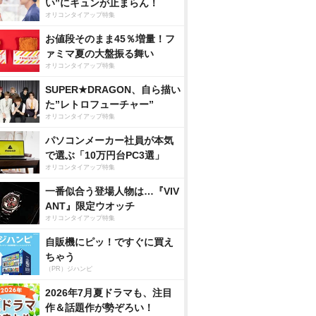
い”にキュンが止まらん！
オリコンタイアップ特集
お値段そのまま45％増量！フ
ァミマ夏の大盤振る舞い
オリコンタイアップ特集
SUPER★DRAGON、自ら描い
た”レトロフューチャー”
オリコンタイアップ特集
パソコンメーカー社員が本気
で選ぶ「10万円台PC3選」
オリコンタイアップ特集
一番似合う登場人物は…『VIV
ANT』限定ウオッチ
オリコンタイアップ特集
自販機にピッ！ですぐに買え
ちゃう
（PR）ジハンピ
2026年7月夏ドラマも、注目
作＆話題作が勢ぞろい！