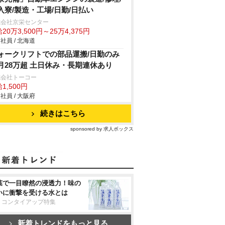
入寮/製造・工場/日勤/日払い
式会社京栄センター
20万3,500円～25万4,375円
社員 / 北海道
ォークリフトでの部品運搬/日勤のみ
月28万超 土日休み・長期連休あり
式会社トーコー
1,500円
社員 / 大阪府
続きはこちら
sponsored by 求人ボックス
葉で一目瞭然の浸透力！味の
いに衝撃を受ける水とは
リコンタイアップ特集
新着トレンドをもっと見る