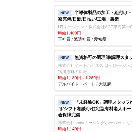
半導体製品の加工・組付け・
NEW
寮完備/日勤/日払い/工場・製造
UTエージェント株式会社AGT東海第一
時給1,400円
正社員 / 派遣社員 / 愛知県
無資格可の調理師/調理スタ
NEW
株式会社イートハピネス はっぴーらい
宿川原町の厨房
時給1,180円～1,280円
アルバイト・パート / 大阪府
「未経験OK」調理スタッフ
NEW
可/シフト相談可/住宅型有料老人ホー
会保障完備
株式会社smis/ナーシングホーム寿々 小
時給1,140円