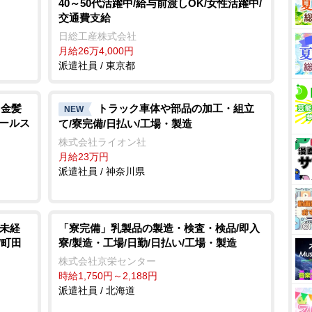
40～50代活躍中/給与前渡しOK/女性活躍中/
交通費支給
日総工産株式会社
月給26万4,000円
派遣社員 / 東京都
!金髪
トラック車体や部品の加工・組立
NEW
ホールス
て/寮完備/日払い/工場・製造
株式会社ライオン社
月給23万円
派遣社員 / 神奈川県
/未経
「寮完備」乳製品の製造・検査・検品/即入
/町田
寮/製造・工場/日勤/日払い/工場・製造
株式会社京栄センター
時給1,750円～2,188円
派遣社員 / 北海道