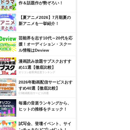
作＆話題作が勢ぞろい！
【夏アニメ2026】7月期夏の
新アニメを一挙紹介！
芸能界を志す10代～20代を応
援！オーディション・スクー
ル情報はDeview
漫画読み放題サブスクおすす
め11選【徹底比較】
オリコン顧客満足度ランキング
2026年動画配信サービスおす
すめ40選【徹底比較】
CS動画配信サービス20選
毎週の音楽ランキングから、
ヒットの推移をチェック！
試写会、登壇イベント、サイ
ンチェキなどプレゼント！