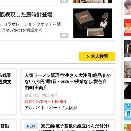
界観表現した腕時計登場
NT』コラボレーションウオッチを製
担当者が魅力を解説する。
求人検索
/残業
人気ラーメン調理/学生さん大注目!絶品まか
ないが1円/週1日～&3h～/残業なし/髪色自
通費支
由/町田商店
町田商店 西淀川店
時給1,270円～1,588円
アルバイト・パート / 大阪府
交替勤
寮完備/電子基板の組立はんだ付け/
NEW