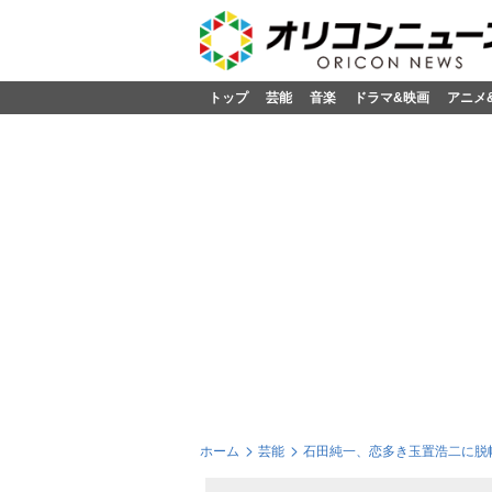
トップ
芸能
音楽
ドラマ&映画
アニメ
ホーム
芸能
石田純一、恋多き玉置浩二に脱