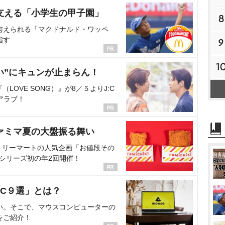
支える「小学生の甲子園」
8
与えられる「マクドナルド・ワッペ
指す
9
1
い”にキュンが止まらん！
OVE SONG）』が8／５よりJ:C
アラブ！
ァミマ夏の大盤振る舞い
ミリーマートの人気企画「お値段その
、シリーズ初の年2回開催！
C９選」とは？
い。そこで、マウスコンピューターの
をご紹介！