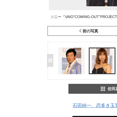
ソニー『VAIO“COMING-OUT”PROJE
前の写真
佐田
石田純一、恋多き玉