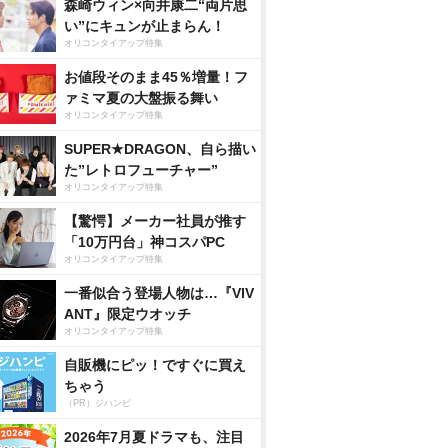
森崎ウィン×向井康二“両片思
い”にキュンが止まらん！
オリコンタイアップ特集
お値段そのまま45％増量！フ
ァミマ夏の大盤振る舞い
オリコンタイアップ特集
SUPER★DRAGON、自ら描い
た”レトロフューチャー”
オリコンタイアップ特集
【驚愕】メーカー社員が推す
「10万円台」神コスパPC
オリコンタイアップ特集
一番似合う登場人物は…『VIV
ANT』限定ウオッチ
オリコンタイアップ特集
自販機にピッ！ですぐに買え
ちゃう
（PR）ジハンピ
2026年7月夏ドラマも、注目