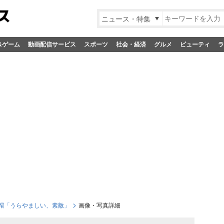
ニュース・特集
&ゲーム
動画配信サービス
スポーツ
社会・経済
グルメ
ビューティ
ラ
帽「うらやましい、素敵」
画像・写真詳細