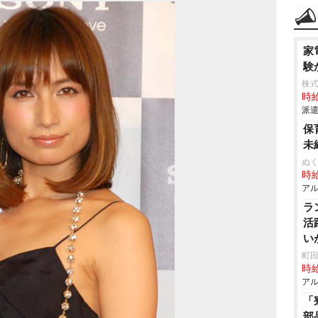
家
験
株式
時給
派遣
保
未
ぬく
時給
アル
ラ
活
い
ス
町田
時給
アル
「
部