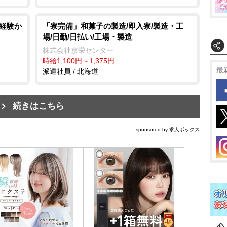
未経験か
「寮完備」和菓子の製造/即入寮/製造・工
場/日勤/日払い/工場・製造
株式会社京栄センター
時給1,100円～1,375円
最
派遣社員 / 北海道
続きはこちら
sponsored by 求人ボックス