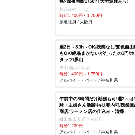
務×深夜時給1750円 大型連休あり!
株式会社トーコー
時給1,400円～1,750円
派遣社員 / 大阪府
週2日～&3h～OK/残業なし/髪色自由
もOK/絶品まかないがたったの1円/
タッフ/豚山
豚山 横浜西口店
時給1,400円～1,750円
アルバイト・パート / 神奈川県
午前中の3時間だけ勤務も可!週2～可
験・主婦さん活躍中/扶養内可/残業無
商店/ラーメン店の仕込み・清掃
町田商店 新百合ヶ丘店
時給1,230円
アルバイト・パート / 神奈川県