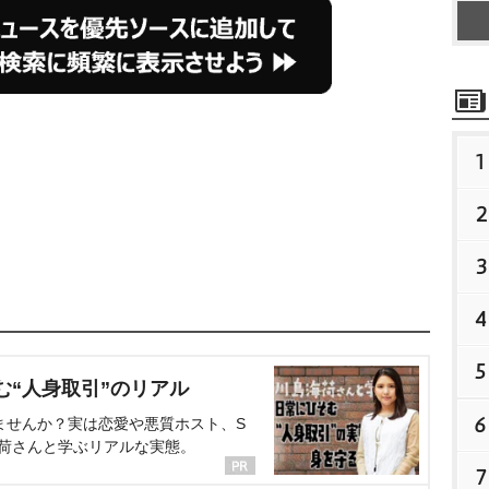
1
2
3
4
5
む“人身取引”のリアル
6
ませんか？実は恋愛や悪質ホスト、S
海荷さんと学ぶリアルな実態。
7