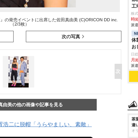
工
株
時給
CT』の発売イベントに出席した佐田真由美 (C)ORICON DD inc.
（2/3枚）
派遣
N
次の写真
体
お
業
日
月給
派遣
真由美の他の画像や記事を見る
茶
置浩二に脱帽「うらやましい、素敵」
違
オ