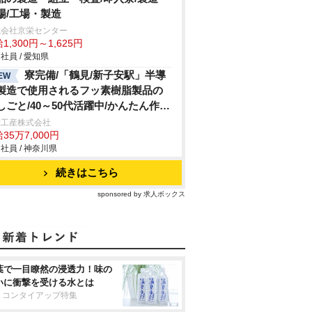
場/工場・製造
式会社京栄センター
1,300円～1,625円
社員 / 愛知県
寮完備/「鶴見/新子安駅」半導
EW
製造で使用されるフッ素樹脂製品の
しごと/40～50代活躍中/かんたん作
/給与前渡しOK
総工産株式会社
35万7,000円
社員 / 神奈川県
続きはこちら
sponsored by 求人ボックス
葉で一目瞭然の浸透力！味の
いに衝撃を受ける水とは
リコンタイアップ特集