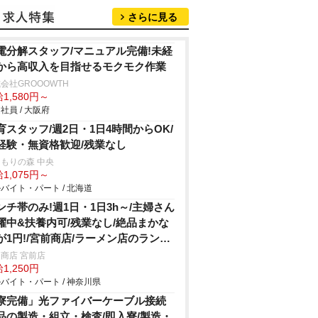
さらに見る
電分解スタッフ/マニュアル完備!未経
から高収入を目指せるモクモク作業
会社GROOOWTH
1,580円～
社員 / 大阪府
育スタッフ/週2日・1日4時間からOK/
経験・無資格歓迎/残業なし
もりの森 中央
1,075円～
バイト・パート / 北海道
ンチ帯のみ!週1日・1日3h～/主婦さん
躍中&扶養内可/残業なし/絶品まかな
が1円!/宮前商店/ラーメン店のランチ
タッフ
商店 宮前店
1,250円
バイト・パート / 神奈川県
寮完備」光ファイバーケーブル接続
品の製造・組立・検査/即入寮/製造・