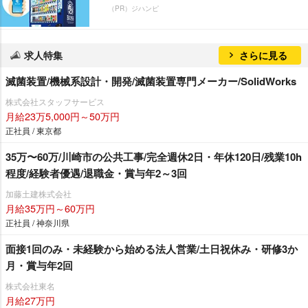
（PR）ジハンピ
求人特集
さらに見る
滅菌装置/機械系設計・開発/滅菌装置専門メーカー/SolidWorks
株式会社スタッフサービス
月給23万5,000円～50万円
正社員 / 東京都
35万〜60万/川崎市の公共工事/完全週休2日・年休120日/残業10h
程度/経験者優遇/退職金・賞与年2～3回
加藤土建株式会社
月給35万円～60万円
正社員 / 神奈川県
面接1回のみ・未経験から始める法人営業/土日祝休み・研修3か
月・賞与年2回
株式会社東名
月給27万円