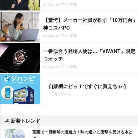
オリコンタイアップ特集
【驚愕】メーカー社員が推す「10万円台」
神コスパPC
オリコンタイアップ特集
一番似合う登場人物は…『VIVANT』限定
ウオッチ
オリコンタイアップ特集
自販機にピッ！ですぐに買えちゃう
（PR）ジハンピ
新着トレンド
茶葉で一目瞭然の浸透力！味の違いに衝撃を受ける水と
は