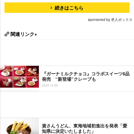
続きはこちら
sponsored by 求人ボックス
関連リンク+
『ガーナミルクチョコ』コラボスイーツ6品
発売 “新登場”クレープも
2023-12-29
資さんうどん、東海地域初進出を発表「愛
知県に決定いたしました」