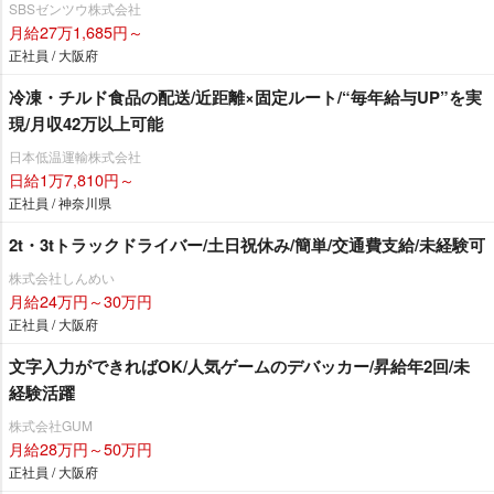
SBSゼンツウ株式会社
月給27万1,685円～
正社員 / 大阪府
冷凍・チルド食品の配送/近距離×固定ルート/“毎年給与UP”を実
現/月収42万以上可能
日本低温運輸株式会社
日給1万7,810円～
正社員 / 神奈川県
2t・3tトラックドライバー/土日祝休み/簡単/交通費支給/未経験可
株式会社しんめい
月給24万円～30万円
正社員 / 大阪府
文字入力ができればOK/人気ゲームのデバッカー/昇給年2回/未
経験活躍
株式会社GUM
月給28万円～50万円
正社員 / 大阪府