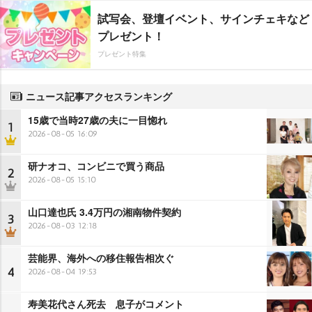
試写会、登壇イベント、サインチェキなど
プレゼント！
プレゼント特集
ニュース記事アクセスランキング
15歳で当時27歳の夫に一目惚れ
1
2026-08-05 16:09
研ナオコ、コンビニで買う商品
2
2026-08-05 15:10
山口達也氏 3.4万円の湘南物件契約
3
2026-08-03 12:18
芸能界、海外への移住報告相次ぐ
4
2026-08-04 19:53
寿美花代さん死去 息子がコメント