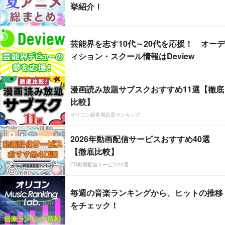
挙紹介！
芸能界を志す10代～20代を応援！ オーデ
ィション・スクール情報はDeview
漫画読み放題サブスクおすすめ11選【徹底
比較】
オリコン顧客満足度ランキング
2026年動画配信サービスおすすめ40選
【徹底比較】
CS動画配信サービス20選
毎週の音楽ランキングから、ヒットの推移
をチェック！