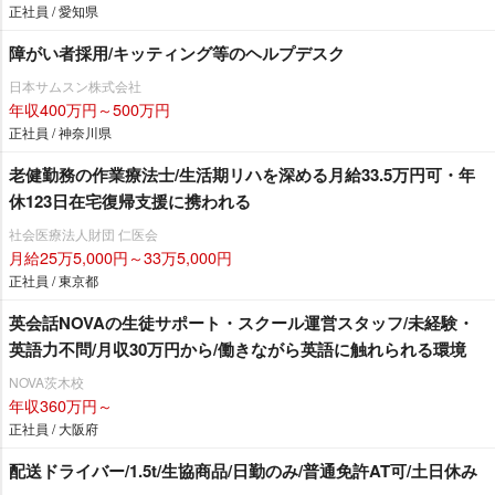
正社員 / 愛知県
障がい者採用/キッティング等のヘルプデスク
日本サムスン株式会社
年収400万円～500万円
正社員 / 神奈川県
老健勤務の作業療法士/生活期リハを深める月給33.5万円可・年
休123日在宅復帰支援に携われる
社会医療法人財団 仁医会
月給25万5,000円～33万5,000円
正社員 / 東京都
英会話NOVAの生徒サポート・スクール運営スタッフ/未経験・
英語力不問/月収30万円から/働きながら英語に触れられる環境
NOVA茨木校
年収360万円～
正社員 / 大阪府
配送ドライバー/1.5t/生協商品/日勤のみ/普通免許AT可/土日休み