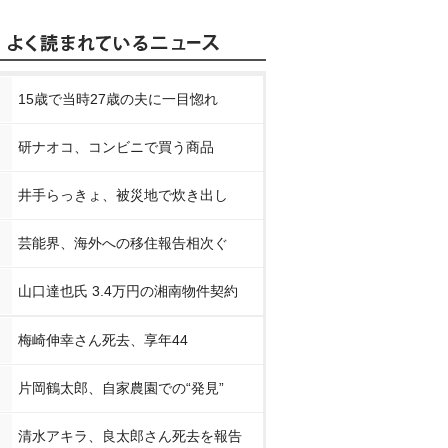
15歳で当時27歳の夫に一目惚れ
研ナオコ、コンビニで買う商品
井手らっきょ、被災地で炊き出し
芸能界、海外への移住報告相次ぐ
山口達也氏 3.4万円の湘南物件契約
梅崎伸幸さん死去、享年44
片岡鶴太郎、自家農園での“発見”
清水アキラ、良太郎さん死去を報告