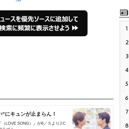
1
2
3
4
5
6
7
い”にキュンが止まらん！
OVE SONG）』が8／５よりJ:C
8