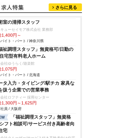
さらに見る
術室の清掃スタッフ
キューセイモア株式会社 業務部
1,400円～
バイト・パート / 神奈川県
福祉調理スタッフ」無資格可/日勤の
/住宅型有料老人ホーム
会社ゆうらく/遊楽館
1,075円
バイト・パート / 北海道
ータ入力・タイピング/駅チカ 家具な
を扱う企業での営業事務
会社ロフティー 採用センター
1,300円～1,625円
社員 / 大阪府
「福祉調理スタッフ」無資格
EW
/シフト相談可/サービス付き高齢者向
住宅