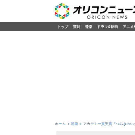
トップ
芸能
音楽
ドラマ&映画
アニメ
ホーム
芸能
アカデミー賞受賞『つみきのいえ