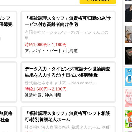
/シフ
「福祉調理スタッフ」無資格可/日勤のみ/サ
会保障完
ービス付き高齢者向け住宅
有限会社ソーシャルワーク/ガーデンりんごの
南
里
時給1,080円～1,180円
アルバイト・パート / 北海道
データ入力・タイピング/電話ナシ世論調査
結果を入力するだけ 日払い短期/駅近
株式会社ネオキャリア ～Neo career～
時給1,600円～2,100円
派遣社員 / 神奈川県
/無資格
「福祉調理スタッフ」無資格可/シフト相談
可/特別養護老人ホーム
/社会
社会福祉法人春岡会/特別養護老人ホーム 奥町