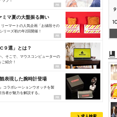
アラブ！
9
ァミマ夏の大盤振る舞い
1
ミリーマートの人気企画「お値段その
、シリーズ初の年2回開催！
C９選」とは？
い。そこで、マウスコンピューターの
をご紹介！
界観表現した腕時計登場
NT』コラボレーションウオッチを製
担当者が魅力を解説する。
求人検索