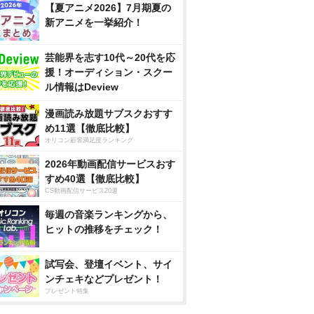
【夏アニメ2026】7月期夏の
新アニメを一挙紹介！
芸能界を志す10代～20代を応
援！オーディション・スクー
ル情報はDeview
漫画読み放題サブスクおすす
め11選【徹底比較】
オリコン顧客満足度ランキング
2026年動画配信サービスおす
すめ40選【徹底比較】
CS動画配信サービス20選
毎週の音楽ランキングから、
ヒットの推移をチェック！
試写会、登壇イベント、サイ
ンチェキなどプレゼント！
プレゼント特集