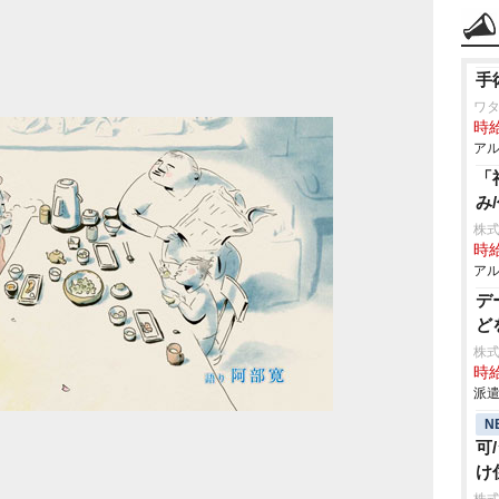
手
ワタ
時給
アル
「
み
株式
時給
アル
デ
ど
株式
時給
派遣
N
可
け