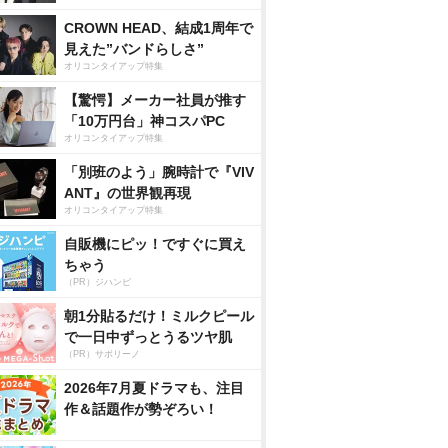
CROWN HEAD、結成1周年で
見えた”バンドらしさ”
オリコンタイアップ特集
【驚愕】メーカー社員が推す
「10万円台」神コスパPC
オリコンタイアップ特集
「別班のよう」腕時計で『VIV
ANT』の世界観再現
オリコンタイアップ特集
自販機にピッ！ですぐに買え
ちゃう
（PR）ジハンピ
朝1分貼るだけ！ミルクピール
で一日中ずっとうるツヤ肌
（PR）サボリーノ
2026年7月夏ドラマも、注目
作＆話題作が勢ぞろい！