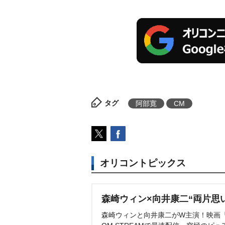
タグ
阿部寛
CM
オリコントピックス
森崎ウィン×向井康二“両片思
森崎ウィンと向井康二がW主演！映画『（L