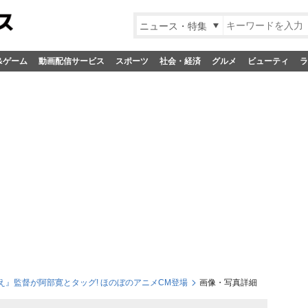
ニュース・特集
&ゲーム
動画配信サービス
スポーツ
社会・経済
グルメ
ビューティ
ラ
』監督が阿部寛とタッグ! ほのぼのアニメCM登場
画像・写真詳細