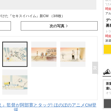
株
“げ
時給
アル
けた『セキスイハイム』新CM （3/8枚）
デ
募
次の写真
ト
時給
派遣
茶
違
オ
』監督が阿部寛とタッグ! ほのぼのアニメCM登
場