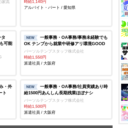
時給1,140円
の家高
アルバイト・パート / 愛知県
ータ
一般事務・OA事務/事務未経験でも
NEW
務も可能
OK テンプから就業中研修アリ環境GOOD
パーソルテンプスタッフ株式会社
G
時給1,550円
派遣社員 / 大阪府
休み・外
一般事務・OA事務/社員実績あり時
NEW
ート
給1500円あんしん長期残業ほぼナシ
パーソルテンプスタッフ株式会社
時給1,500円
派遣社員 / 大阪府