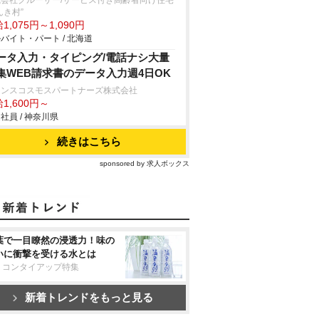
式会社クルーザー/サービス付き高齢者向け住宅
んき村”
1,075円～1,090円
バイト・パート / 北海道
ータ入力・タイピング/電話ナシ大量
集WEB請求書のデータ入力週4日OK
ランスコスモスパートナーズ株式会社
1,600円～
社員 / 神奈川県
続きはこちら
sponsored by 求人ボックス
葉で一目瞭然の浸透力！味の
いに衝撃を受ける水とは
リコンタイアップ特集
新着トレンドをもっと見る