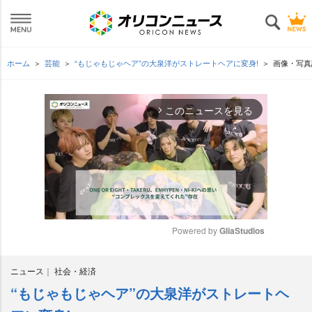
ホーム
芸能
“もじゃもじゃヘア”の大泉洋がストレートヘアに変身!
画像・写真
このニュースを見る
arrow_forward_ios
Powered by 
GliaStudios
M
ニュース
社会・経済
u
t
“もじゃもじゃヘア”の大泉洋がストレートヘ
e