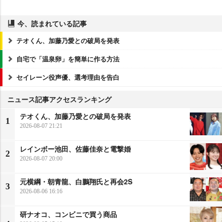
今、読まれている記事
テオくん、加藤乃愛との破局を発表
自宅で「温泉卵」を簡単に作る方法
セイレーン役声優、選考理由を告白
ニュース記事アクセスランキング
テオくん、加藤乃愛との破局を発表
1
2026-08-07 21:21
レインボー池田、佐藤佳奈と電撃婚
2
2026-08-07 20:00
元横綱・朝青龍、白鵬翔氏と再会2S
3
2026-08-06 16:16
研ナオコ、コンビニで買う商品