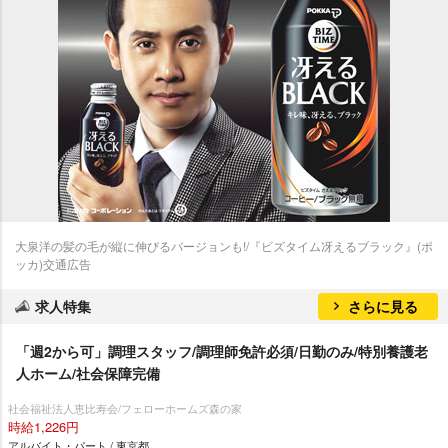
大泉洋の髪の毛が縦に伸びるバージョンも!/『ビズタイム冴えるブラック』(ポ
ッカ)交通広告
求人特集
さらに見る
「週2から可」調理スタッフ/調理師免許必須/日勤のみ/特別養護老
人ホーム/社会保障完備
社会福祉法人恵比寿会/フェローホームズ森の家
時給1,226円
アルバイト・パート / 東京都