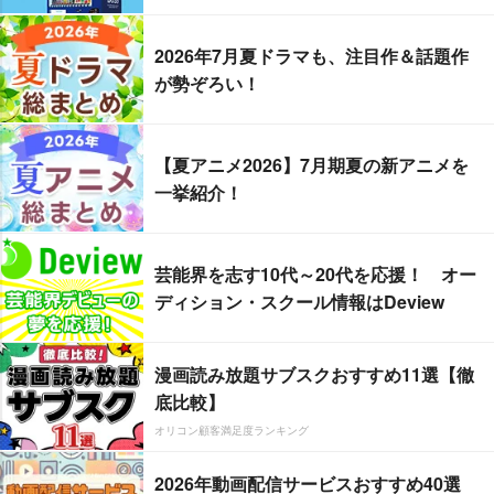
2026年7月夏ドラマも、注目作＆話題作
が勢ぞろい！
【夏アニメ2026】7月期夏の新アニメを
一挙紹介！
芸能界を志す10代～20代を応援！ オー
ディション・スクール情報はDeview
漫画読み放題サブスクおすすめ11選【徹
底比較】
オリコン顧客満足度ランキング
2026年動画配信サービスおすすめ40選