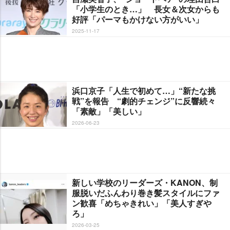
「小学生のとき…」 長女＆次女からも
好評「パーマもかけない方がいい」
2025-11-17
浜口京子「人生で初めて…」“新たな挑
戦”を報告 “劇的チェンジ”に反響続々
「素敵」「美しい」
2026-06-23
新しい学校のリーダーズ・KANON、制
服脱いだふんわり巻き髪スタイルにファ
ン歓喜「めちゃきれい」「美人すぎ
ろ」
2026-03-25