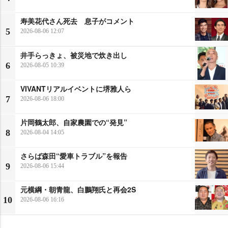
寿美花代さん死去 息子がコメント
5
2026-08-06 12:07
井手らっきょ、被災地で炊き出し
6
2026-08-05 10:39
VIVANTリアルイベントに堺雅人ら
7
2026-08-06 18:00
片岡鶴太郎、自家農園での“発見”
8
2026-08-04 14:05
さらば森田“愛車トラブル”を報告
9
2026-08-06 15:44
元横綱・朝青龍、白鵬翔氏と再会2S
10
2026-08-06 16:16