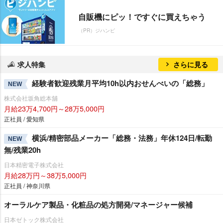
自販機にピッ！ですぐに買えちゃう
（PR）ジハンピ
求人特集
さらに見る
経験者歓迎残業月平均10h以内おせんべいの「総務」
NEW
株式会社坂角総本舖
月給23万4,700円～28万5,000円
正社員 / 愛知県
横浜/精密部品メーカー「総務・法務」年休124日/転勤
NEW
無/残業20h
日本精密電子株式会社
月給28万円～38万5,000円
正社員 / 神奈川県
オーラルケア製品・化粧品の処方開発/マネージャー候補
日本ゼトック株式会社