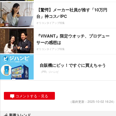
【驚愕】メーカー社員が推す「10万円
台」神コスパPC
オリコンタイアップ特集
『VIVANT』限定ウオッチ、プロデュー
サーの感想は
オリコンタイアップ特集
自販機にピッ！ですぐに買えちゃう
（PR）ジハンピ
コメントする・見る
（最終更新：2025-10-02 16:24）
新着トレンド