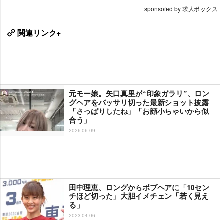
sponsored by 求人ボックス
関連リンク+
元モー娘。矢口真里が“印象ガラリ”、ロン
グヘアをバッサリ切った最新ショット披露
「さっぱりしたね」「お顔小ちゃいから似
合う」
2026-06-09
田中理恵、ロングからボブヘアに「10セン
チほど切った」大胆イメチェン「若く見え
る」
2023-04-06