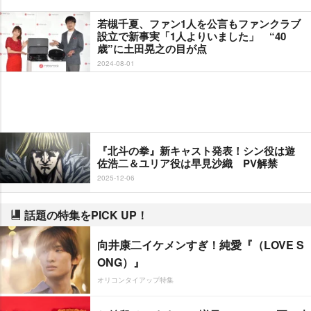
若槻千夏、ファン1人を公言もファンクラブ
設立で新事実「1人よりいました」 “40
歳”に土田晃之の目が点
2024-08-01
『北斗の拳』新キャスト発表！シン役は遊
佐浩二＆ユリア役は早見沙織 PV解禁
2025-12-06
話題の特集をPICK UP！
向井康二イケメンすぎ！純愛『（LOVE S
ONG）』
オリコンタイアップ特集