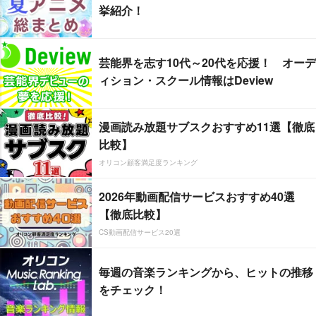
挙紹介！
芸能界を志す10代～20代を応援！ オーデ
ィション・スクール情報はDeview
漫画読み放題サブスクおすすめ11選【徹底
比較】
オリコン顧客満足度ランキング
2026年動画配信サービスおすすめ40選
【徹底比較】
CS動画配信サービス20選
毎週の音楽ランキングから、ヒットの推移
をチェック！