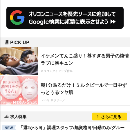
PICK UP
イケメンてんこ盛り！尊すぎる男子の純情
ラブに胸キュン
オリコンタイアップ特集
朝1分貼るだけ！ミルクピールで一日中ず
っとうるツヤ肌
（PR）サボリーノ
求人特集
さらに見る
「週2から可」調理スタッフ/無資格可/日勤のみ/グルー
NEW