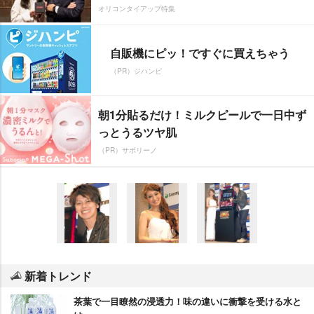
オリコンタイアップ特集
自販機にピッ！ですぐに買えちゃう
（PR）ジハンピ
朝1分貼るだけ！ミルクピールで一日中ず
っとうるツヤ肌
（PR）サボリーノ
新着トレンド
茶葉で一目瞭然の浸透力！味の違いに衝撃を受ける水と