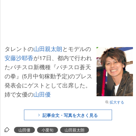
タレントの
山田親太朗
とモデルの
安藤沙耶香
が17日、都内で行われ
たパチスロ新機種『パチスロ蒼天
の拳』(5月中旬稼動予定)のプレス
発表会にゲストとして出席した。
姉で女優の
山田優
拡大する
記事全文・写真を大きく見る
山田優
小栗旬
山田親太朗