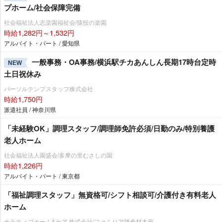
プホーム/社会保障完備
社会福祉法人志楽園福祉会/猿投の楽園
時給1,282円～1,532円
アルバイト・パート / 愛知県
一般事務・OA事務/横浜駅チカあんしん長期17時台定時
NEW
土日祝休み
パーソルテンプスタッフ株式会社
時給1,750円
派遣社員 / 神奈川県
「未経験OK」調理スタッフ/調理師免許必須/日勤のみ/特別養護
老人ホーム
社会福祉法人園盛会/多摩の里むさしの園
時給1,226円
アルバイト・パート / 東京都
「福祉調理スタッフ」無資格可/シフト相談可/介護付き有料老人
ホーム
ナラティブホーム&ケア 株式会社/ファミリア鎌倉材木座