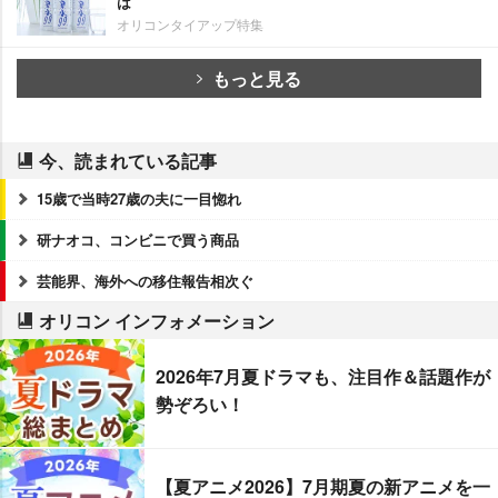
は
オリコンタイアップ特集
もっと見る
今、読まれている記事
15歳で当時27歳の夫に一目惚れ
研ナオコ、コンビニで買う商品
芸能界、海外への移住報告相次ぐ
オリコン インフォメーション
2026年7月夏ドラマも、注目作＆話題作が
勢ぞろい！
【夏アニメ2026】7月期夏の新アニメを一