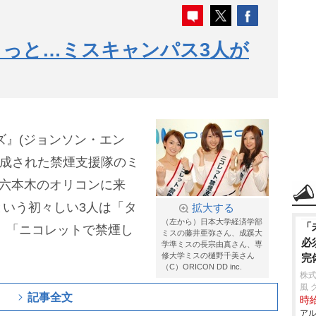
っと…ミスキャンパス3人が
ズ』(ジョンソン・エン
結成された禁煙支援隊のミ
・六本木のオリコンに来
いう初々しい3人は「タ
拡大する
（左から）日本大学経済学部
「
、「ニコレットで禁煙し
ミスの藤井亜弥さん、成蹊大
必
学準ミスの長宗由真さん、専
修大学ミスの樋野千美さん
完
（C）ORICON DD inc.
株式
風 
記事全文
時給
アル