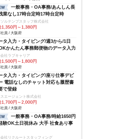
一般事務・OA事務/あんしん長
EW
残業なし17時台定時17時台定時
ーソルテンプスタッフ株式会社
1,350円～1,380円
社員 / 大阪府
ータ入力・タイピング/週3から/1日
hOKかんたん事務郵便物のデータ入力
式会社ラブキャリア
1,500円～1,800円
社員 / 大阪府
ータ入力・タイピング/座り仕事デビ
ー 電話なしのチャット対応も履歴書
要で登録
クスエージェント株式会社
1,700円～2,000円
社員 / 大阪府
一般事務・OA事務/時給1650円
EW
経験OK土日祝休み 大手 社食あり事
式会社リクルートスタッフィング