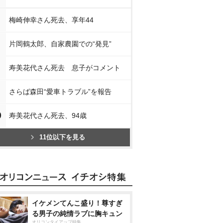
梅崎伸幸さん死去、享年44
片岡鶴太郎、自家農園での“発見”
寿美花代さん死去 息子がコメント
さらば森田“愛車トラブル”を報告
0
寿美花代さん死去、94歳
11位以下を見る
イケメンてんこ盛り！尊すぎ
る男子の純情ラブに胸キュン
オリコンタイアップ特集