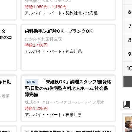
株式会社ベルシステム24
時給1,080円～1,180円
6
アルバイト・パート / 契約社員 / 北海道
7
ータ
歯科助手/未経験OK・ブランクOK
直結のコ
たかみざわ歯科医院
8
時給1,400円
ス
アルバイト・パート / 神奈川県
9
1
/日勤
「未経験OK」調理スタッフ/無資格
NEW
可/日勤のみ/住宅型有料老人ホーム/社会保
障完備
ム若菜
株式会社クローバー/クローバーライフ厚木
時給1,225円
アルバイト・パート / 神奈川県