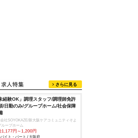
さらに見る
未経験OK」調理スタッフ/調理師免許
須/日勤のみ/グループホーム/社会保障
備
会社SOYOKAZE/新大阪ケアコミュニティそよ
グループホーム
1,177円～1,200円
バイト・パート / 大阪府