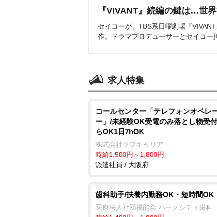
『VIVANT』続編の鍵は…世
セイコーが、TBS系日曜劇場『VIVA
作。ドラマプロデューサーとセイコー
求人特集
コールセンター「テレフォンオペレ
ー」/未経験OK受電のみ落とし物受付
らOK1日7hOK
株式会社ラブキャリア
時給1,500円～1,800円
派遣社員 / 大阪府
歯科助手/扶養内勤務OK・短時間OK
医療法人社団福能会 パークシティ歯科