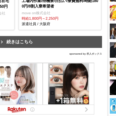
度在宅
工場内作業/待機寮/日払い/寮費無料/時給180
0円/8割入寮希望者
50円
move on株式会社
会社
時給1,800円～2,250円
派遣社員 / 大阪府
続きはこちら
sponsored by 求人ボックス