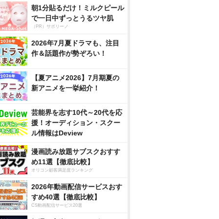
朝1分貼るだけ！ミルクピール
で一日中ずっとうるツヤ肌
（PR）サボリーノ
2026年7月夏ドラマも、注目
作＆話題作が勢ぞろい！
【夏アニメ2026】7月期夏の
新アニメを一挙紹介！
芸能界を志す10代～20代を応
援！オーディション・スクー
ル情報はDeview
漫画読み放題サブスクおすす
め11選【徹底比較】
オリコン顧客満足度ランキング
2026年動画配信サービスおす
すめ40選【徹底比較】
CS動画配信サービス20選