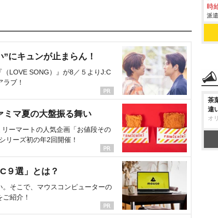
時給
派遣
い”にキュンが止まらん！
OVE SONG）』が8／５よりJ:C
アラブ！
茶
違
ァミマ夏の大盤振る舞い
オ
ミリーマートの人気企画「お値段その
、シリーズ初の年2回開催！
C９選」とは？
い。そこで、マウスコンピューターの
をご紹介！