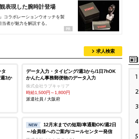
界観表現した腕時計登場
NT』コラボレーションウオッチを製
担当者が魅力を解説する。
求人検索
ータ
データ入力・タイピング/週3から/1日7hOK
1
週3か
かんたん事務郵便物のデータ入力
株式会社ラブキャリア
2
時給1,500円～1,800円
派遣社員 / 大阪府
3
4
12月末までの短期/車通勤OK/週2日
NEW
～/会員様へのご案内/コールセンター発信
5