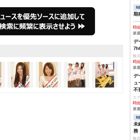
N
期
パ
時給
派遣
デ
7
株
時給
派遣
デ
ュ
不
エ
時給
派遣
N
未
務
株