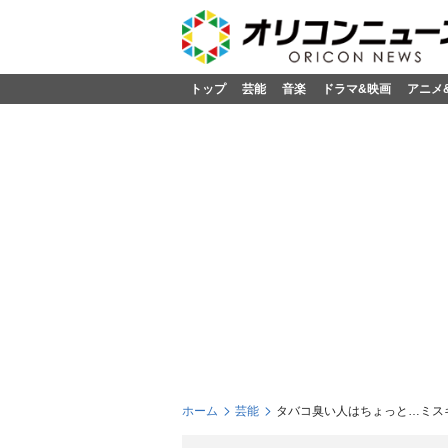
トップ
芸能
音楽
ドラマ&映画
アニメ
ホーム
芸能
タバコ臭い人はちょっと…ミス