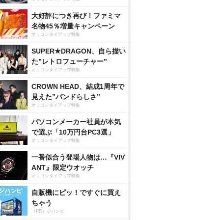
大好評につき再び！ファミマ
名物45％増量キャンペーン
オリコンタイアップ特集
SUPER★DRAGON、自ら描い
た”レトロフューチャー”
オリコンタイアップ特集
CROWN HEAD、結成1周年で
見えた”バンドらしさ”
オリコンタイアップ特集
パソコンメーカー社員が本気
で選ぶ「10万円台PC3選」
オリコンタイアップ特集
一番似合う登場人物は…『VIV
ANT』限定ウオッチ
オリコンタイアップ特集
自販機にピッ！ですぐに買え
ちゃう
（PR）ジハンピ