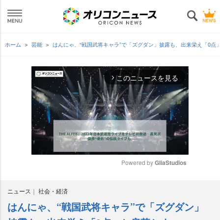
ホーム
芸能
はんにゃ、“戦国武将キャラ”で「ズグダン」披露も、出来栄え「0点
このニュースを見る
arrow_forward_ios
Powered by 
GliaStudios
M
ニュース
社会・経済
u
t
はんにゃ、“戦国武将キャラ”で「ズグダン」
e