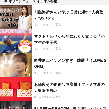
オリコンニュース イチオシ特集
川島海荷さんと学ぶ 日常に潜む“人身取
引”のリアル
オリコンタイアップ特集
マクドナルドが40年にわたり支える「小
学生の甲子園」
オリコンタイアップ特集
向井康二イケメンすぎ！純愛『（LOVE S
ONG）』
オリコンタイアップ特集
お値段そのまま45％増量！ファミマ夏の
大盤振る舞い
オリコンタイアップ特集
SUPER★DRAGON、自ら描いた”レトロ