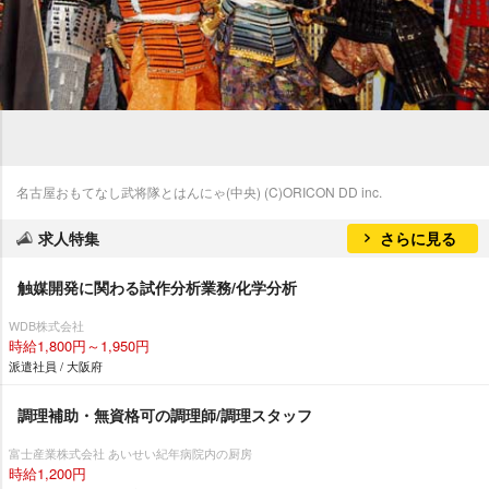
名古屋おもてなし武将隊とはんにゃ(中央) (C)ORICON DD inc.
求人特集
さらに見る
触媒開発に関わる試作分析業務/化学分析
WDB株式会社
時給1,800円～1,950円
派遣社員 / 大阪府
調理補助・無資格可の調理師/調理スタッフ
富士産業株式会社 あいせい紀年病院内の厨房
時給1,200円