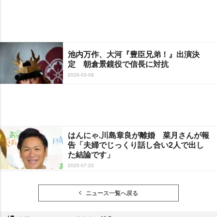
池内万作、大河『豊臣兄弟！』出演決
定 朝倉景鏡役で信長に対抗
2026-03-08
はんにゃ.川島章良が離婚 菜月さんが報
告「夫婦でじっくり話し合い2人で出し
た結論です」
2025-07-22
ニュース一覧へ戻る