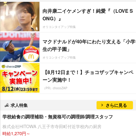
向井康二イケメンすぎ！純愛『（LOVE S
ONG）』
オリコンタイアップ特集
マクドナルドが40年にわたり支える「小学
生の甲子園」
オリコンタイアップ特集
【8月12日まで！】チョコザップキャンペ
ーン実施中！
（PR）chocoZAP
求人特集
さらに見る
学校給食の調理補助・無資格可の調理師/調理スタッフ
株式会社HITOWA 八王子市寺田町付近学校内の厨房
時給1,270円～