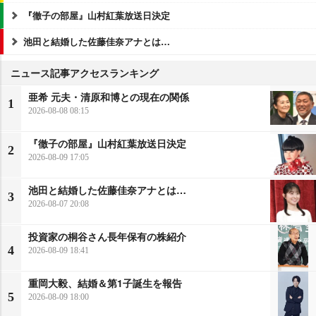
『徹子の部屋』山村紅葉放送日決定
池田と結婚した佐藤佳奈アナとは…
ニュース記事アクセスランキング
亜希 元夫・清原和博との現在の関係
1
2026-08-08 08:15
『徹子の部屋』山村紅葉放送日決定
2
2026-08-09 17:05
池田と結婚した佐藤佳奈アナとは…
3
2026-08-07 20:08
投資家の桐谷さん長年保有の株紹介
4
2026-08-09 18:41
重岡大毅、結婚＆第1子誕生を報告
5
2026-08-09 18:00