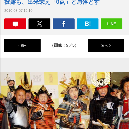
披露も、出来栄え「0点」と肩落とす
2010-03-07 16:10
（画像：5／5）
前へ
次へ