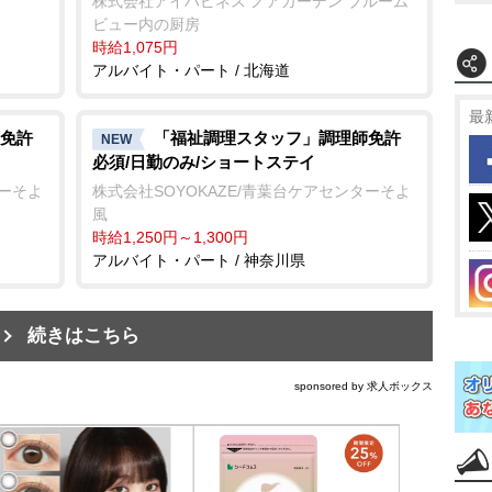
株式会社アイハピネス ノアガーデン ブルーム
ビュー内の厨房
時給1,075円
アルバイト・パート / 北海道
最
免許
「福祉調理スタッフ」調理師免許
NEW
必須/日勤のみ/ショートステイ
ターそよ
株式会社SOYOKAZE/青葉台ケアセンターそよ
風
時給1,250円～1,300円
アルバイト・パート / 神奈川県
続きはこちら
sponsored by 求人ボックス