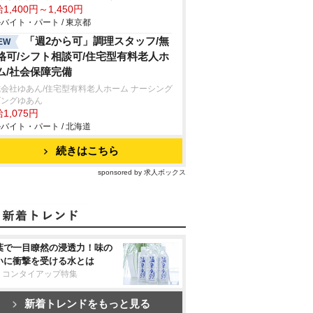
1,400円～1,450円
バイト・パート / 東京都
「週2から可」調理スタッフ/無
EW
格可/シフト相談可/住宅型有料老人ホ
ム/社会保障完備
会社ゆあん/住宅型有料老人ホーム ナーシング
ビングゆあん
1,075円
バイト・パート / 北海道
続きはこちら
sponsored by 求人ボックス
葉で一目瞭然の浸透力！味の
いに衝撃を受ける水とは
リコンタイアップ特集
新着トレンドをもっと見る