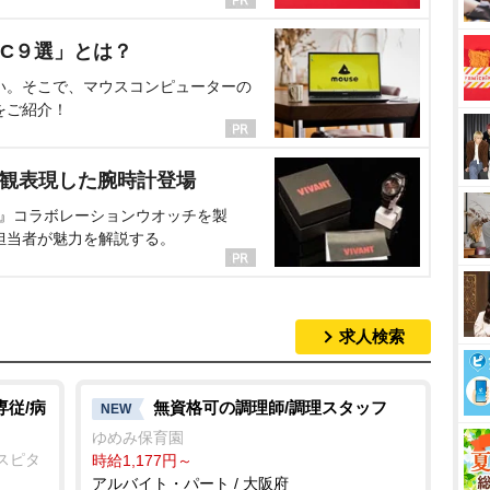
C９選」とは？
い。そこで、マウスコンピューターの
をご紹介！
界観表現した腕時計登場
NT』コラボレーションウオッチを製
担当者が魅力を解説する。
求人検索
専従/病
無資格可の調理師/調理スタッフ
NEW
ゆめみ保育園
スピタ
時給1,177円～
アルバイト・パート / 大阪府