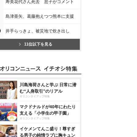
寿美花代さん死去 息子がコメント
島津亜矢、葛藤抱えつつ熊本に支援
0
井手らっきょ、被災地で炊き出し
11位以下を見る
川島海荷さんと学ぶ 日常に潜
む“人身取引”のリアル
オリコンタイアップ特集
マクドナルドが40年にわたり
支える「小学生の甲子園」
オリコンタイアップ特集
イケメンてんこ盛り！尊すぎ
る男子の純情ラブに胸キュン