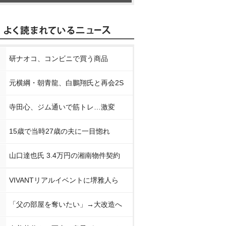
研ナオコ、コンビニで買う商品
元横綱・朝青龍、白鵬翔氏と再会2S
寺田心、ジム通いで筋トレ…激変
15歳で当時27歳の夫に一目惚れ
山口達也氏 3.4万円の湘南物件契約
VIVANTリアルイベントに堺雅人ら
「父の部屋を奪いたい」→大改造へ