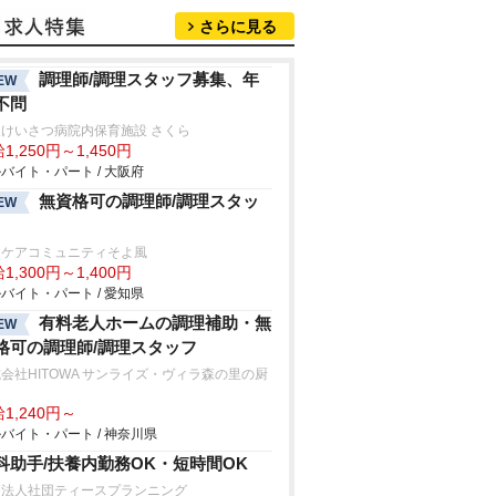
さらに見る
調理師/調理スタッフ募集、年
EW
不問
けいさつ病院内保育施設 さくら
1,250円～1,450円
バイト・パート / 大阪府
無資格可の調理師/調理スタッ
EW
山ケアコミュニティそよ風
1,300円～1,400円
バイト・パート / 愛知県
有料老人ホームの調理補助・無
EW
格可の調理師/調理スタッフ
会社HITOWA サンライズ・ヴィラ森の里の厨
1,240円～
バイト・パート / 神奈川県
科助手/扶養内勤務OK・短時間OK
療法人社団ティースプランニング