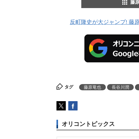
藤
反町隆史が大ジャンプ! 藤
タグ
藤原竜也
長谷川潤
オリコントピックス