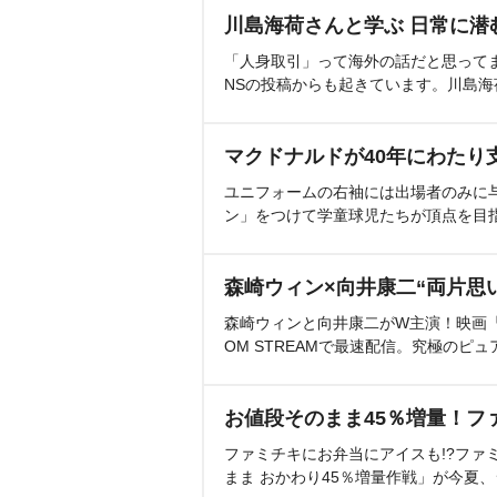
川島海荷さんと学ぶ 日常に潜
「人身取引」って海外の話だと思って
NSの投稿からも起きています。川島
マクドナルドが40年にわたり
ユニフォームの右袖には出場者のみに
ン」をつけて学童球児たちが頂点を目
森崎ウィン×向井康二“両片思
森崎ウィンと向井康二がW主演！映画『（L
OM STREAMで最速配信。究極のピュ
お値段そのまま45％増量！フ
ファミチキにお弁当にアイスも!?ファ
まま おかわり45％増量作戦」が今夏