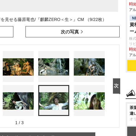
時給
アル
N
見せる藤原竜也/『麒麟ZERO＜生＞』CM （9/22枚）
資
ー
次の写真
株式
リ
時給
アル
茶
違
オ
1 / 3