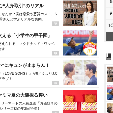
8
む“人身取引”のリアル
9
ませんか？実は恋愛や悪質ホスト、S
海荷さんと学ぶリアルな実態。
1
支える「小学生の甲子園」
与えられる「マクドナルド・ワッペ
指す
い”にキュンが止まらん！
OVE SONG）』が8／５よりJ:C
アラブ！
ァミマ夏の大盤振る舞い
ミリーマートの人気企画「お値段その
、シリーズ初の年2回開催！