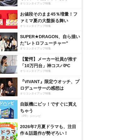
オリコンタイアップ特集
お値段そのまま45％増量！フ
ァミマ夏の大盤振る舞い
オリコンタイアップ特集
SUPER★DRAGON、自ら描い
た”レトロフューチャー”
オリコンタイアップ特集
【驚愕】メーカー社員が推す
「10万円台」神コスパPC
オリコンタイアップ特集
『VIVANT』限定ウオッチ、プ
ロデューサーの感想は
オリコンタイアップ特集
自販機にピッ！ですぐに買え
ちゃう
（PR）ジハンピ
2026年7月夏ドラマも、注目
作＆話題作が勢ぞろい！