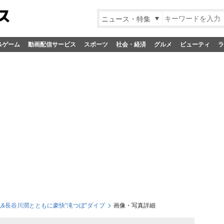
ニュース・特集
&ゲーム
動画配信サービス
スポーツ
社会・経済
グルメ
ビューティ
ラ
也&長谷川潤とともに豪快“滝つぼ”ダイブ
画像・写真詳細