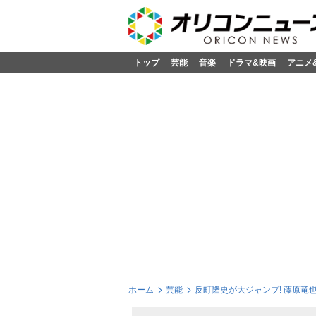
トップ
芸能
音楽
ドラマ&映画
アニメ
ホーム
芸能
反町隆史が大ジャンプ! 藤原竜