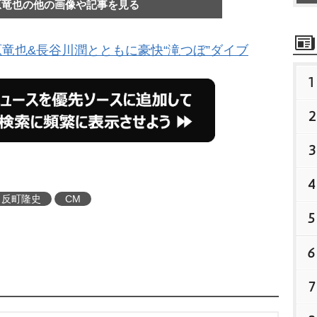
原竜也の他の画像や記事を見る
原竜也&長谷川潤とともに豪快“滝つぼ”ダイブ
1
2
3
4
反町隆史
CM
5
6
7