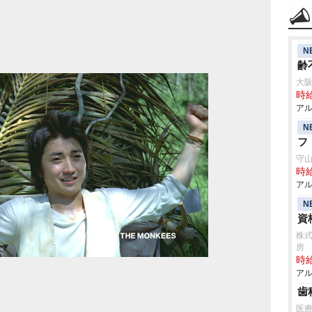
N
齢
大阪
時給
アル
N
フ
守
時給
アル
N
資
株式
房
時給
アル
歯
医