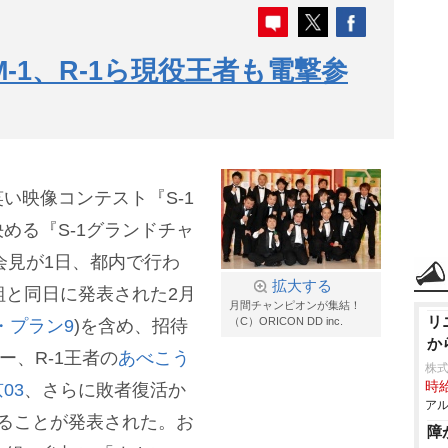
M-1、R-1ら現役王者も電撃参
い映像コンテスト『S-1
める『S-1グランドチャ
会見が1日、都内で行わ
拡大する
組と同日に発表された2月
月間チャンピオンが集結！
リ
（C）ORICON DD inc.
・プラン9
)を含め、招待
か
ー、R-1王者の
あべこう
株
時給
03
、さらに敗者復活か
アル
ることが発表された。お
障