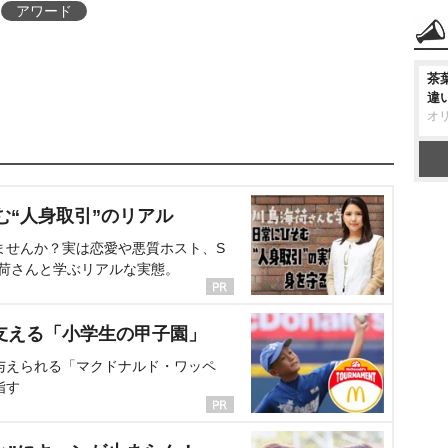
アワード
茶
違
オ
む“人身取引”のリアル
ませんか？実は恋愛や悪質ホスト、S
海荷さんと学ぶリアルな実態。
支える「小学生の甲子園」
与えられる「マクドナルド・ワッペ
指す