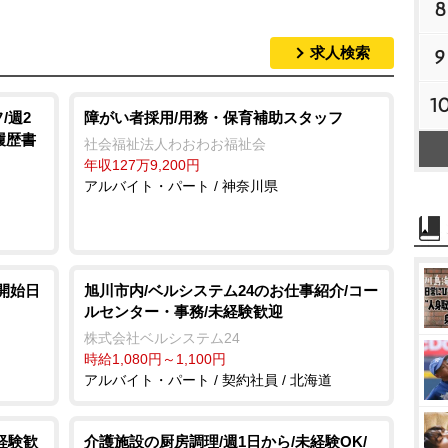
8
求人検索
9
1
/週2
障がい者採用/用務・保育補助スタッフ
履歴書
社会福祉法人わおわお福祉会
年収127万9,200円
アルバイト・パート / 神奈川県
/開始日
旭川市内/ベルシステム24のお仕事紹介/コー
ルセンター・事務/未経験歓迎
株式会社ベルシステム24
時給1,080円～1,100円
アルバイト・パート / 契約社員 / 北海道
経験歓
介護施設の厨房調理/週1日から/未経験OK/