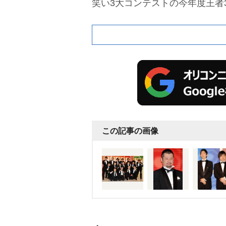
笑い3大コンテストの今年度王者
上決戦やわ～」と意気消沈気味
だが、早くも火花を散らした。合
けた戦いを繰り広げることにな
この記事の画像