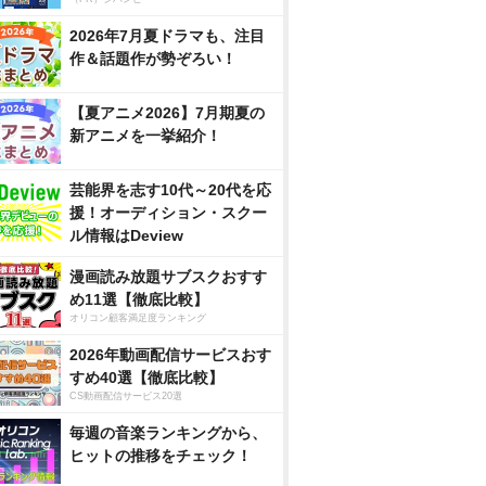
2026年7月夏ドラマも、注目
作＆話題作が勢ぞろい！
【夏アニメ2026】7月期夏の
新アニメを一挙紹介！
芸能界を志す10代～20代を応
援！オーディション・スクー
ル情報はDeview
漫画読み放題サブスクおすす
め11選【徹底比較】
オリコン顧客満足度ランキング
2026年動画配信サービスおす
すめ40選【徹底比較】
CS動画配信サービス20選
毎週の音楽ランキングから、
ヒットの推移をチェック！