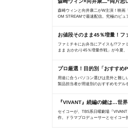
森崎ウィン×向井康二“両片思
森崎ウィンと向井康二がW主演！映画『（L
OM STREAMで最速配信。究極のピュ
お値段そのまま45％増量！フ
ファミチキにお弁当にアイスも!?ファ
まま おかわり45％増量作戦」が今夏
プロ厳選！目的別「おすすめP
用途に合うパソコン選びは意外と難し
製品担当者が用途別のおすすめモデル
『VIVANT』続編の鍵は…世
セイコーが、TBS系日曜劇場『VIVA
作。ドラマプロデューサーとセイコー