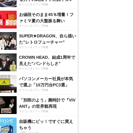
オリコンタイアップ特集
お値段そのまま45％増量！フ
ァミマ夏の大盤振る舞い
オリコンタイアップ特集
SUPER★DRAGON、自ら描い
た”レトロフューチャー”
オリコンタイアップ特集
CROWN HEAD、結成1周年で
見えた”バンドらしさ”
オリコンタイアップ特集
パソコンメーカー社員が本気
で選ぶ「10万円台PC3選」
オリコンタイアップ特集
「別班のよう」腕時計で『VIV
ANT』の世界観再現
オリコンタイアップ特集
自販機にピッ！ですぐに買え
ちゃう
（PR）ジハンピ