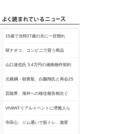
15歳で当時27歳の夫に一目惚れ
研ナオコ、コンビニで買う商品
山口達也氏 3.4万円の湘南物件契約
元横綱・朝青龍、白鵬翔氏と再会2S
芸能界、海外への移住報告相次ぐ
VIVANTリアルイベントに堺雅人ら
寺田心、ジム通いで筋トレ…激変