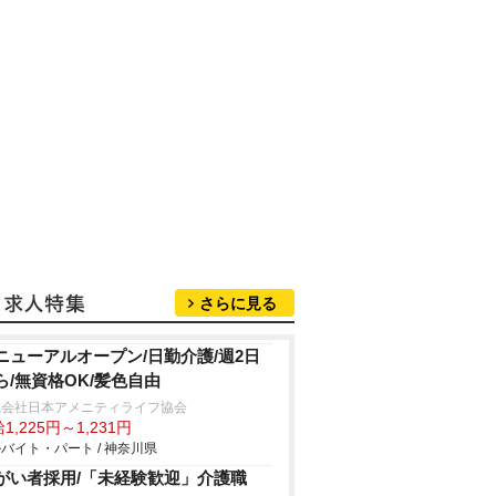
さらに見る
ニューアルオープン/日勤介護/週2日
ら/無資格OK/髪色自由
式会社日本アメニティライフ協会
1,225円～1,231円
バイト・パート / 神奈川県
がい者採用/「未経験歓迎」介護職