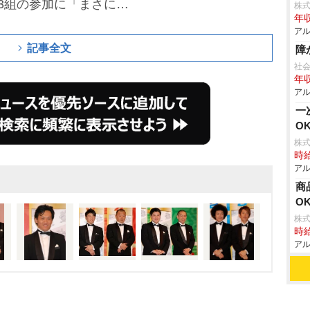
3組の参加に「まさに頂
株
年収
の月間チャンピオンたち
アル
計15組で賞金1億円をか
記事全文
障
社
った。
年収
アル
一
O
株式
時給
アル
商
O
株式
時給
アル