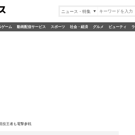
ニュース・特集
&ゲーム
動画配信サービス
スポーツ
社会・経済
グルメ
ビューティ
ラ
1ら現役王者も電撃参戦