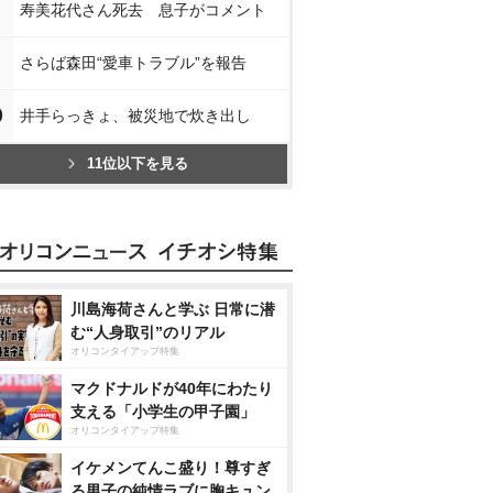
寿美花代さん死去 息子がコメント
さらば森田“愛車トラブル”を報告
0
井手らっきょ、被災地で炊き出し
11位以下を見る
川島海荷さんと学ぶ 日常に潜
む“人身取引”のリアル
オリコンタイアップ特集
マクドナルドが40年にわたり
支える「小学生の甲子園」
オリコンタイアップ特集
イケメンてんこ盛り！尊すぎ
る男子の純情ラブに胸キュン