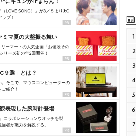
い”にキュンが止まらん！
OVE SONG）』が8／５よりJ:C
アラブ！
1
ァミマ夏の大盤振る舞い
ミリーマートの人気企画「お値段その
2
、シリーズ初の年2回開催！
3
C９選」とは？
4
い。そこで、マウスコンピューターの
をご紹介！
5
界観表現した腕時計登場
6
NT』コラボレーションウオッチを製
7
担当者が魅力を解説する。