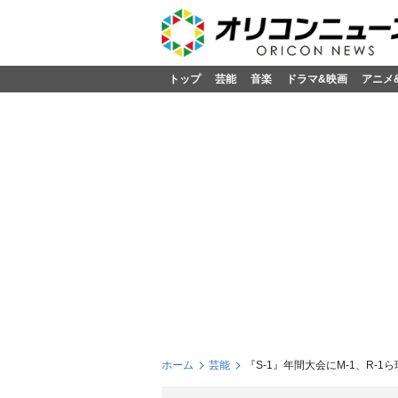
トップ
芸能
音楽
ドラマ&映画
アニメ
ホーム
芸能
『S-1』年間大会にM-1、R-