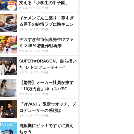
支える「小学生の甲子園」
オリコンタイアップ特集
イケメンてんこ盛り！尊すぎ
る男子の純情ラブに胸キュン
オリコンタイアップ特集
デカすぎ都市伝説発生!?ファ
ミマ45％増量作戦再来
オリコンタイアップ特集
SUPER★DRAGON、自ら描い
た”レトロフューチャー”
オリコンタイアップ特集
【驚愕】メーカー社員が推す
「10万円台」神コスパPC
オリコンタイアップ特集
『VIVANT』限定ウオッチ、プ
ロデューサーの感想は
オリコンタイアップ特集
自販機にピッ！ですぐに買え
ちゃう