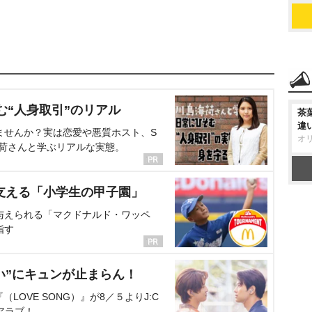
む“人身取引”のリアル
茶
違
ませんか？実は恋愛や悪質ホスト、S
オ
海荷さんと学ぶリアルな実態。
支える「小学生の甲子園」
与えられる「マクドナルド・ワッペ
指す
い”にキュンが止まらん！
OVE SONG）』が8／５よりJ:C
アラブ！