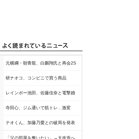
元横綱・朝青龍、白鵬翔氏と再会2S
研ナオコ、コンビニで買う商品
レインボー池田、佐藤佳奈と電撃婚
寺田心、ジム通いで筋トレ…激変
テオくん、加藤乃愛との破局を発表
「父の部屋を奪いたい」→大改造へ