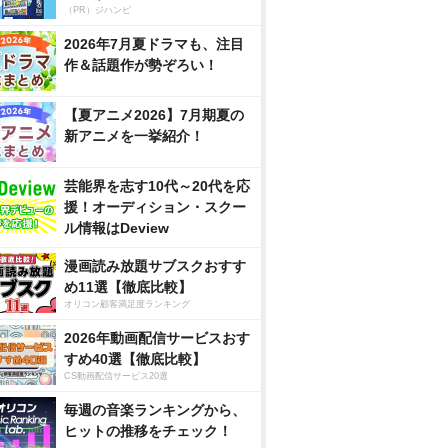
（PR）ジハンピ
2026年7月夏ドラマも、注目
作＆話題作が勢ぞろい！
【夏アニメ2026】7月期夏の
新アニメを一挙紹介！
芸能界を志す10代～20代を応
援！オーディション・スクー
ル情報はDeview
漫画読み放題サブスクおすす
め11選【徹底比較】
オリコン顧客満足度ランキング
2026年動画配信サービスおす
すめ40選【徹底比較】
CS動画配信サービス20選
毎週の音楽ランキングから、
ヒットの推移をチェック！