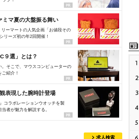
ァミマ夏の大盤振る舞い
ミリーマートの人気企画「お値段その
、シリーズ初の年2回開催！
C９選」とは？
1
い。そこで、マウスコンピューターの
をご紹介！
2
3
界観表現した腕時計登場
NT』コラボレーションウオッチを製
4
担当者が魅力を解説する。
5
6
求人検索