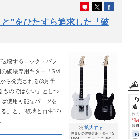
ること”をひたすら追求した「破
て破壊するロック・パフ
の破壊専用ギター『SM
AN社から発売される(3月予
るものではない」としつ
「
れば使用可能なパーツを
造
る」と、“破壊と再生”の
株
時給
。
派遣
拡大する
世界初の破壊専用ギター『S
N
MASH』。見た目は普通のギ