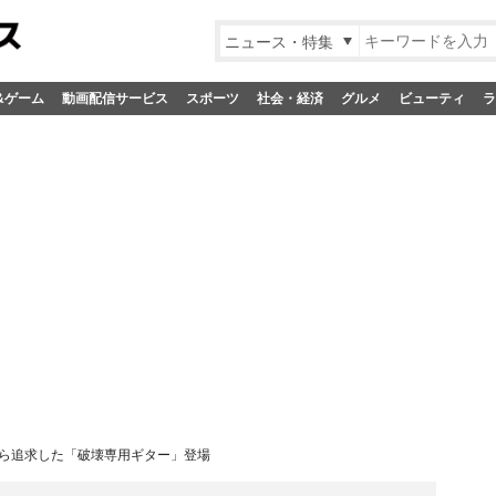
ニュース・特集
&ゲーム
動画配信サービス
スポーツ
社会・経済
グルメ
ビューティ
ラ
たすら追求した「破壊専用ギター」登場