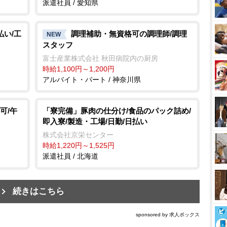
派遣社員 / 愛知県
払い/工
調理補助・無資格可の調理師/調理
NEW
スタッフ
富士産業株式会社 秋田病院内の厨房
時給1,100円～1,200円
アルバイト・パート / 神奈川県
可/午
「寮完備」豚肉の仕分け/食品のパック詰め/
即入寮/製造・工場/日勤/日払い
株式会社京栄センター
時給1,220円～1,525円
派遣社員 / 北海道
続きはこちら
sponsored by 求人ボックス