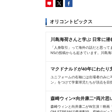
オリコントピックス
川島海荷さんと学ぶ 日常に潜
「人身取引」って海外の話だと思って
NSの投稿からも起きています。川島
マクドナルドが40年にわたり
ユニフォームの右袖には出場者のみに
ン」をつけて学童球児たちが頂点を目
森崎ウィン×向井康二“両片思
森崎ウィンと向井康二がW主演！映画『（L
OM STREAMで最速配信。究極のピュ