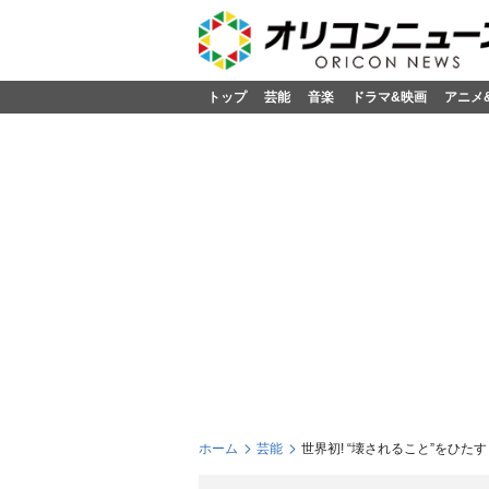
トップ
芸能
音楽
ドラマ&映画
アニメ
ホーム
芸能
世界初! “壊されること”をひ