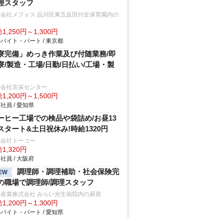
理スタッフ
式会社メフォス 品川区東五反田付近保育園内の
房
1,250円～1,300円
バイト・パート / 東京都
寮完備」めっき作業及び付随業務/即
寮/製造・工場/日勤/日払い/工場・製
式会社京栄センター
1,200円～1,500円
社員 / 愛知県
ーヒー工場での検品や袋詰め/お昼13
スタート&土日祝休み!時給1320円
式会社トーコー
1,320円
社員 / 大阪府
調理師・調理補助・社会保険完
EW
の職場で調理師/調理スタッフ
士産業株式会社 みらい光生病院内の厨房
1,200円～1,300円
バイト・パート / 愛知県