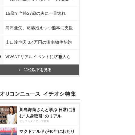
15歳で当時27歳の夫に一目惚れ
島津亜矢、葛藤抱えつつ熊本に支援
山口達也氏 3.4万円の湘南物件契約
0
VIVANTリアルイベントに堺雅人ら
11位以下を見る
川島海荷さんと学ぶ 日常に潜
む“人身取引”のリアル
オリコンタイアップ特集
マクドナルドが40年にわたり