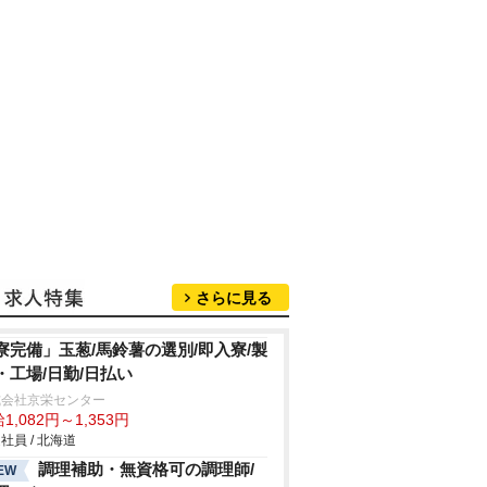
さらに見る
寮完備」玉葱/馬鈴薯の選別/即入寮/製
・工場/日勤/日払い
式会社京栄センター
1,082円～1,353円
社員 / 北海道
調理補助・無資格可の調理師/
EW