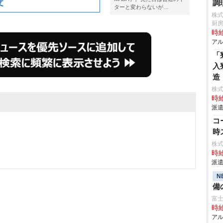
文
調
ターと変わらないが…
株
厨
時給
アル
「
入
造
株
時給
派遣
コ
時
株
時給
派遣
N
備
富
時給
アル