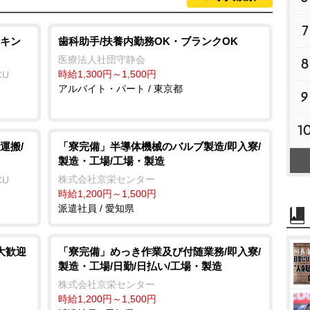
7
キン
歯科助手/扶養内勤務OK・ブランクOK
医療法人社団守静会
8
時給1,300円～1,500円
CU
アルバイト・パート / 東京都
9
1
運搬/
「寮完備」半導体機械のバルブ製造/即入寮/
製造・工場/工場・製造
株式会社京栄センター
CU
時給1,200円～1,500円
派遣社員 / 愛知県
大歓迎
「寮完備」めっき作業及び付随業務/即入寮/
製造・工場/日勤/日払い/工場・製造
株式会社京栄センター
時給1,200円～1,500円