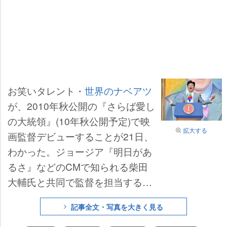
お笑いタレント・
世界のナベアツ
が、2010年秋公開の『さらば愛し
の大統領』(10年秋公開予定)で映
拡大する
画監督デビューすることが21日、
わかった。ジョージア『明日があ
るさ』などのCMで知られる柴田
大輔氏と共同で監督を担当する。
大阪府が独立国家宣言するという
記事全文・写真を大きく見る
ユニークな物語で、
宮川大輔
、
ケ