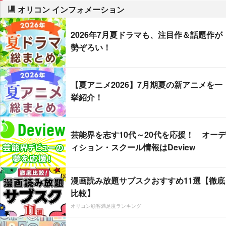
オリコン インフォメーション
2026年7月夏ドラマも、注目作＆話題作が
勢ぞろい！
【夏アニメ2026】7月期夏の新アニメを一
挙紹介！
芸能界を志す10代～20代を応援！ オーデ
ィション・スクール情報はDeview
漫画読み放題サブスクおすすめ11選【徹底
比較】
オリコン顧客満足度ランキング