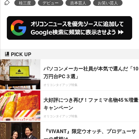
ンドーコバヤシ
が主演し、ナベア
桂三度
デビュー
吉本芸人
お笑い芸人
ツも出演するほか、吹石一恵、釈
由美子ら女優陣や、大杉漣、仲村
トオルなど豪華キャストが参加。
ナベアツは「柴田大輔監督と共
に、邦画史上『最もポップコーン
PICK UP
とコーラに合う映画』を完成させ
ることが出来ました。更には、映
パソコンメーカー社員が本気で選んだ「10
画史上『最も見終わった後の感想
万円台PC３選」
会が盛り上がる映画』に仕上げる
オリコンタイアップ特集
ことが出来ました」と自画自賛し
大好評につき再び！ファミマ名物45％増量
ている。
キャンペーン
オリコンタイアップ特集
『VIVANT』限定ウオッチ、プロデューサ
ーの感想は