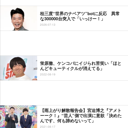
桂三度“世界のナベアツ”botに反応 異常
な300000台突入で「いっけー！」
2026-07-13
蛍原徹、ケンコバにイジられ苦笑い「ほと
んどキューティクルが消えてる」
2022-08-19
【雨上がり解散報告会】宮迫博之『アメト
ーーク！』“芸人”側で出演に意欲「決めた
んです、何も諦めないって」
2021-08-17