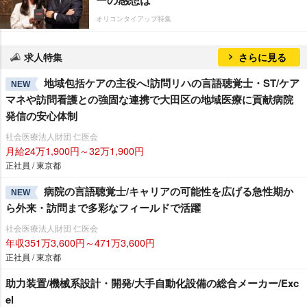
オリコンタイアップ特集
求人特集
さらに見る
地域包括ケアの主役へ!訪問リハの言語聴覚士・ST/ケア
NEW
マネや訪問看護との強固な連携で大田区の地域医療に貢献病院
発信の安心体制
社会医療法人財団 仁医会
月給24万1,900円～32万1,900円
正社員 / 東京都
病院の言語聴覚士/キャリアの可能性を広げる急性期か
NEW
ら外来・訪問まで多彩なフィールドで活躍
社会医療法人財団 仁医会
年収351万3,600円～471万3,600円
正社員 / 東京都
助力装置/機械系設計・開発/大手自動化設備の総合メーカー/Exc
el