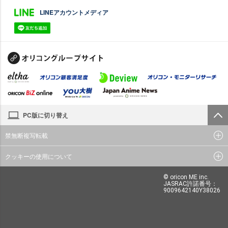
LINEアカウントメディア
PC版に切り替え
禁無断複写転載
クッキーの使用について
© oricon ME inc.
JASRAC許諾番号：
9009642140Y38026