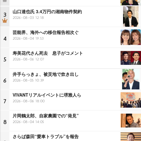
山口達也氏 3.4万円の湘南物件契約
3
2026-08-03 12:18
芸能界、海外への移住報告相次ぐ
4
2026-08-04 19:53
寿美花代さん死去 息子がコメント
5
2026-08-06 12:07
井手らっきょ、被災地で炊き出し
6
2026-08-05 10:39
VIVANTリアルイベントに堺雅人ら
7
2026-08-06 18:00
片岡鶴太郎、自家農園での“発見”
8
2026-08-04 14:05
さらば森田“愛車トラブル”を報告