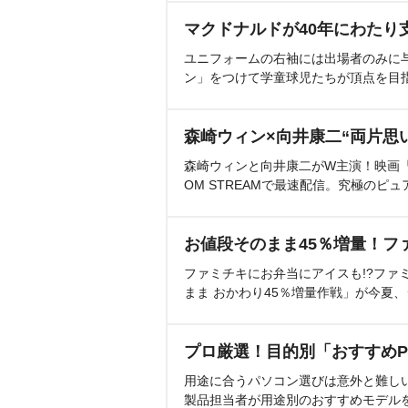
マクドナルドが40年にわたり
ユニフォームの右袖には出場者のみに
ン」をつけて学童球児たちが頂点を目
森崎ウィン×向井康二“両片思
森崎ウィンと向井康二がW主演！映画『（L
OM STREAMで最速配信。究極のピュ
お値段そのまま45％増量！フ
ファミチキにお弁当にアイスも!?ファ
まま おかわり45％増量作戦」が今夏
プロ厳選！目的別「おすすめP
用途に合うパソコン選びは意外と難し
製品担当者が用途別のおすすめモデル