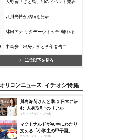
大野智「さと島」初のイベント発表
及川光博が結婚を発表
林田アナ サタデーウオッチ9離れる
0
中島歩、出身大学と学部を告白
11位以下を見る
川島海荷さんと学ぶ 日常に潜
む“人身取引”のリアル
オリコンタイアップ特集
マクドナルドが40年にわたり
支える「小学生の甲子園」
オリコンタイアップ特集