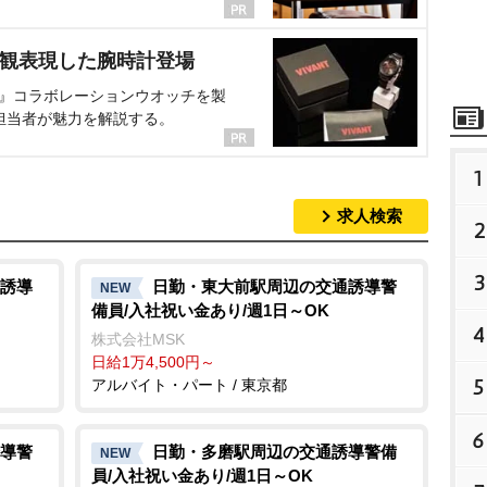
界観表現した腕時計登場
NT』コラボレーションウオッチを製
担当者が魅力を解説する。
1
求人検索
2
3
誘導
日勤・東大前駅周辺の交通誘導警
NEW
備員/入社祝い金あり/週1日～OK
4
株式会社MSK
日給1万4,500円～
5
アルバイト・パート / 東京都
6
導警
日勤・多磨駅周辺の交通誘導警備
NEW
員/入社祝い金あり/週1日～OK