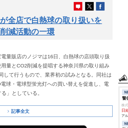
マが全店で白熱球の取り扱いを
2削減活動の一環
電量販店のノジマは16日、白熱球の店頭取り扱
用量とCO2削減を提唱する神奈川県の取り組み
賛同して行うもので、業界初の試みとなる。同社は
D電球・電球型蛍光灯への買い替えを促進し、電
N
する」としている。
警
株式
日給
記事全文
アル
N