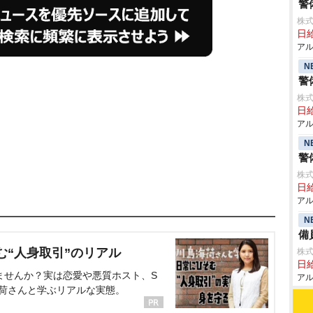
警
株式
日給
アル
N
警
株式
日給
アル
N
警
株式
日給
アル
N
備
む“人身取引”のリアル
株式
日給
ませんか？実は恋愛や悪質ホスト、S
アル
海荷さんと学ぶリアルな実態。