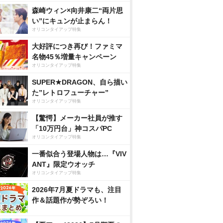
森崎ウィン×向井康二“両片思
い”にキュンが止まらん！
オリコンタイアップ特集
大好評につき再び！ファミマ
名物45％増量キャンペーン
オリコンタイアップ特集
SUPER★DRAGON、自ら描い
た”レトロフューチャー”
オリコンタイアップ特集
【驚愕】メーカー社員が推す
「10万円台」神コスパPC
オリコンタイアップ特集
一番似合う登場人物は…『VIV
ANT』限定ウオッチ
オリコンタイアップ特集
2026年7月夏ドラマも、注目
作＆話題作が勢ぞろい！