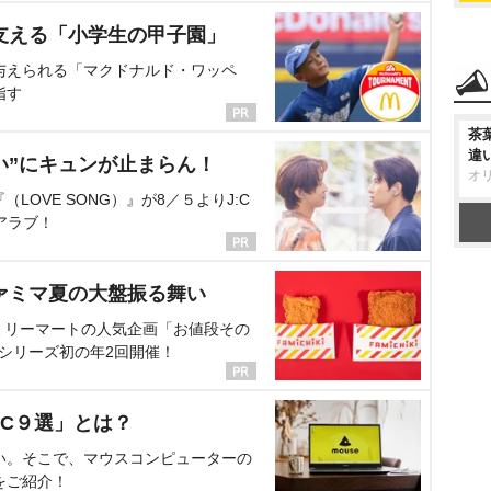
支える「小学生の甲子園」
与えられる「マクドナルド・ワッペ
指す
茶
違
い”にキュンが止まらん！
オ
OVE SONG）』が8／５よりJ:C
アラブ！
ァミマ夏の大盤振る舞い
ミリーマートの人気企画「お値段その
、シリーズ初の年2回開催！
C９選」とは？
い。そこで、マウスコンピューターの
をご紹介！