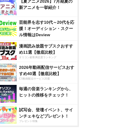
【夏アニメ2026】7月期夏の
新アニメを一挙紹介！
芸能界を志す10代～20代を応
援！オーディション・スクー
ル情報はDeview
漫画読み放題サブスクおすす
め11選【徹底比較】
オリコン顧客満足度ランキング
2026年動画配信サービスおす
すめ40選【徹底比較】
CS動画配信サービス20選
毎週の音楽ランキングから、
ヒットの推移をチェック！
試写会、登壇イベント、サイ
ンチェキなどプレゼント！
プレゼント特集