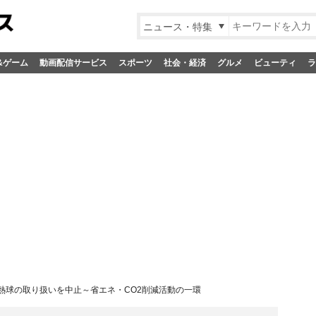
ニュース・特集
&ゲーム
動画配信サービス
スポーツ
社会・経済
グルメ
ビューティ
ラ
熱球の取り扱いを中止～省エネ・CO2削減活動の一環