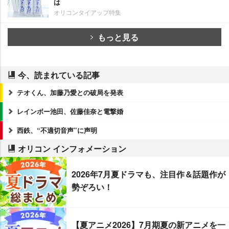
は
オリコンタイアップ特集
もっと見る
今、読まれている記事
テオくん、加藤乃愛との破局を発表
レインボー池田、佐藤佳奈と電撃婚
西鉄、“不適切音声”に声明
オリコン インフォメーション
2026年7月夏ドラマも、注目作＆話題作が
勢ぞろい！
【夏アニメ2026】7月期夏の新アニメを一