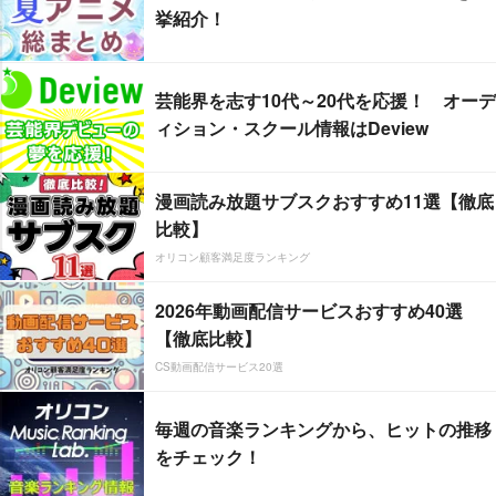
挙紹介！
芸能界を志す10代～20代を応援！ オーデ
ィション・スクール情報はDeview
漫画読み放題サブスクおすすめ11選【徹底
比較】
オリコン顧客満足度ランキング
2026年動画配信サービスおすすめ40選
【徹底比較】
CS動画配信サービス20選
毎週の音楽ランキングから、ヒットの推移
をチェック！