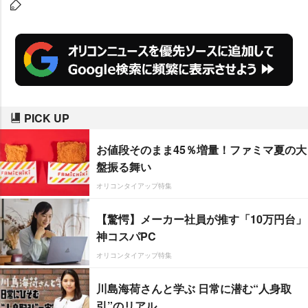
アップして変身したもの。一体誰
なのか気になるところだが、その
全貌は15日より放送される第2弾
CMで明らかになる。
PICK UP
お値段そのまま45％増量！ファミマ夏の大
盤振る舞い
オリコンタイアップ特集
【驚愕】メーカー社員が推す「10万円台」
神コスパPC
オリコンタイアップ特集
川島海荷さんと学ぶ 日常に潜む“人身取
引”のリアル