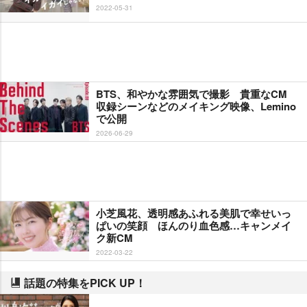
2022-05-31
BTS、和やかな雰囲気で撮影 貴重なCM
収録シーンなどのメイキング映像、Lemino
で公開
2026-06-29
小芝風花、透明感あふれる美肌で幸せいっ
ぱいの笑顔 ほんのり血色感…キャンメイ
ク新CM
2022-03-22
話題の特集をPICK UP！