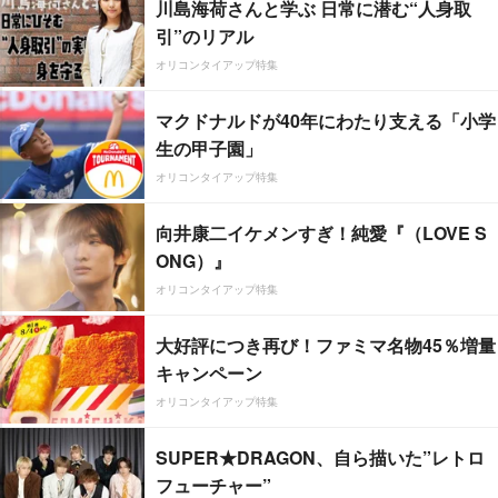
川島海荷さんと学ぶ 日常に潜む“人身取
引”のリアル
オリコンタイアップ特集
マクドナルドが40年にわたり支える「小学
生の甲子園」
オリコンタイアップ特集
向井康二イケメンすぎ！純愛『（LOVE S
ONG）』
オリコンタイアップ特集
大好評につき再び！ファミマ名物45％増量
キャンペーン
オリコンタイアップ特集
SUPER★DRAGON、自ら描いた”レトロ
フューチャー”