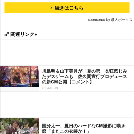
続きはこちら
sponsored by 求人ボックス
関連リンク+
川島明＆山下美月が「夏の恋」＆狂気じみ
たデスゲームも 佐久間宜行プロデュース
の新CM公開【コメント】
2024-08-19
国分太一、夏日のハードなCM撮影に嘆き
節「またこの衣装か！」