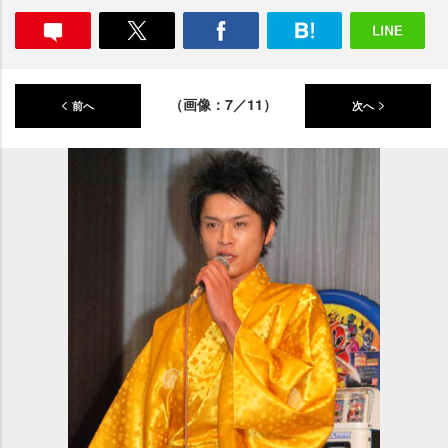
（画像：7／11）
前へ
次へ