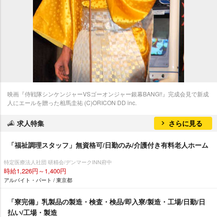
映画『侍戦隊シンケンジャーVSゴーオンジャー銀幕BANG!!』完成会見で新成
人にエールを贈った相馬圭祐 (C)ORICON DD inc.
求人特集
さらに見る
「福祉調理スタッフ」無資格可/日勤のみ/介護付き有料老人ホーム
特定医療法人社団 研精会/デンマークINN府中
時給1,226円～1,400円
アルバイト・パート / 東京都
「寮完備」乳製品の製造・検査・検品/即入寮/製造・工場/日勤/日
払い/工場・製造