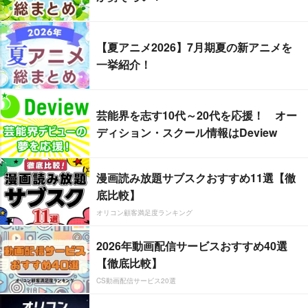
【夏アニメ2026】7月期夏の新アニメを
一挙紹介！
芸能界を志す10代～20代を応援！ オー
ディション・スクール情報はDeview
漫画読み放題サブスクおすすめ11選【徹
底比較】
オリコン顧客満足度ランキング
2026年動画配信サービスおすすめ40選
【徹底比較】
CS動画配信サービス20選