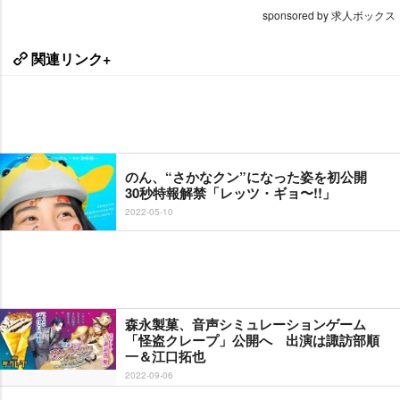
sponsored by 求人ボックス
関連リンク+
のん、“さかなクン”になった姿を初公開
30秒特報解禁「レッツ・ギョ〜!!」
2022-05-10
森永製菓、音声シミュレーションゲーム
「怪盗クレープ」公開へ 出演は諏訪部順
一＆江口拓也
2022-09-06