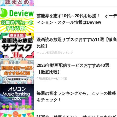
芸能界を志す10代～20代を応援！ オーデ
ィション・スクール情報はDeview
漫画読み放題サブスクおすすめ11選【徹底
比較】
オリコン顧客満足度ランキング
2026年動画配信サービスおすすめ40選
【徹底比較】
CS動画配信サービス20選
毎週の音楽ランキングから、ヒットの推移
をチェック！
試写会、登壇イベント、サインチェキなど