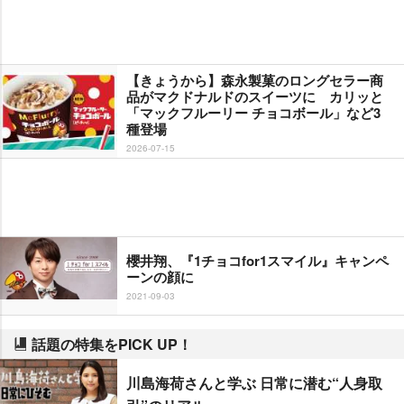
【きょうから】森永製菓のロングセラー商
品がマクドナルドのスイーツに カリッと
「マックフルーリー チョコボール」など3
種登場
2026-07-15
櫻井翔、『1チョコfor1スマイル』キャンペ
ーンの顔に
2021-09-03
話題の特集をPICK UP！
川島海荷さんと学ぶ 日常に潜む“人身取