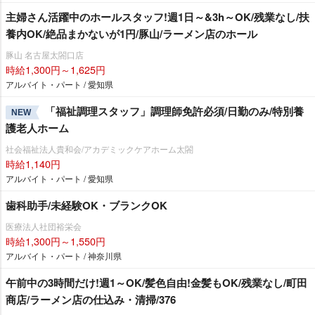
主婦さん活躍中のホールスタッフ!週1日～&3h～OK/残業なし/扶
養内OK/絶品まかないが1円/豚山/ラーメン店のホール
豚山 名古屋太閤口店
時給1,300円～1,625円
アルバイト・パート / 愛知県
「福祉調理スタッフ」調理師免許必須/日勤のみ/特別養
NEW
護老人ホーム
社会福祉法人貴和会/アカデミックケアホーム太閤
時給1,140円
アルバイト・パート / 愛知県
歯科助手/未経験OK・ブランクOK
医療法人社団裕栄会
時給1,300円～1,550円
アルバイト・パート / 神奈川県
午前中の3時間だけ!週1～OK/髪色自由!金髪もOK/残業なし/町田
商店/ラーメン店の仕込み・清掃/376