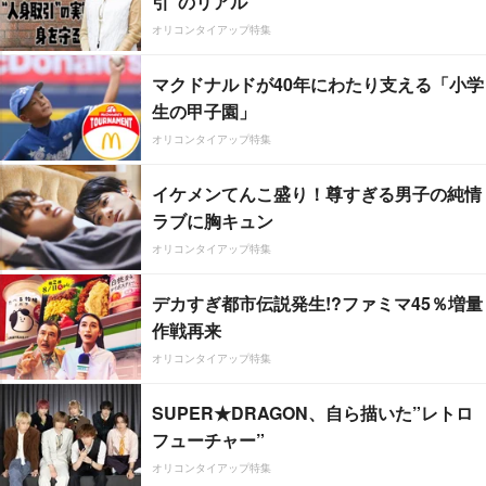
引”のリアル
オリコンタイアップ特集
マクドナルドが40年にわたり支える「小学
生の甲子園」
オリコンタイアップ特集
イケメンてんこ盛り！尊すぎる男子の純情
ラブに胸キュン
オリコンタイアップ特集
デカすぎ都市伝説発生!?ファミマ45％増量
作戦再来
オリコンタイアップ特集
SUPER★DRAGON、自ら描いた”レトロ
フューチャー”
オリコンタイアップ特集