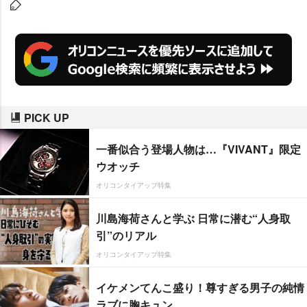
上昇しており、今年はパッケージ
のほか、7箱に1箱の割合で中身の
デザインも反転させた特別商品を
用意し、さらに普及させていく。
PICK UP
一番似合う登場人物は…『VIVANT』限定
ウオッチ
オリコンタイアップ特集
川島海荷さんと学ぶ 日常に潜む“人身取
引”のリアル
オリコンタイアップ特集
イケメンてんこ盛り！尊すぎる男子の純情
ラブに胸キュン