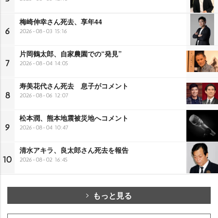
梅崎伸幸さん死去、享年44
6
2026-08-03 15:16
片岡鶴太郎、自家農園での“発見”
7
2026-08-04 14:05
寿美花代さん死去 息子がコメント
8
2026-08-06 12:07
松本潤、熊本地震被災地へコメント
9
2026-08-04 10:47
清水アキラ、良太郎さん死去を報告
10
2026-08-02 16:45
もっと見る