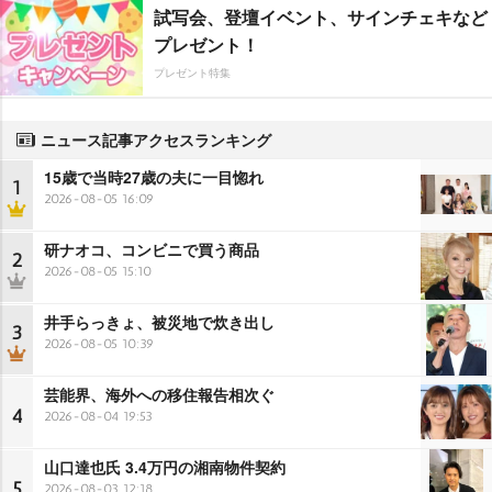
試写会、登壇イベント、サインチェキなど
プレゼント！
プレゼント特集
ニュース記事アクセスランキング
15歳で当時27歳の夫に一目惚れ
1
2026-08-05 16:09
研ナオコ、コンビニで買う商品
2
2026-08-05 15:10
井手らっきょ、被災地で炊き出し
3
2026-08-05 10:39
芸能界、海外への移住報告相次ぐ
4
2026-08-04 19:53
山口達也氏 3.4万円の湘南物件契約
5
2026-08-03 12:18