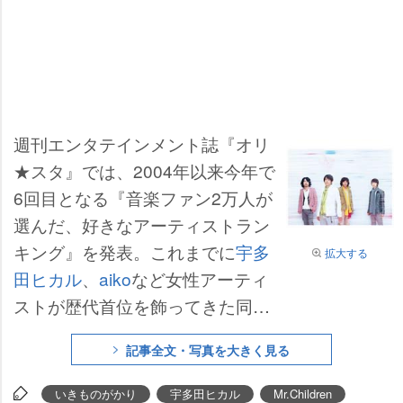
週刊エンタテインメント誌『オリ
★スタ』では、2004年以来今年で
6回目となる『音楽ファン2万人が
選んだ、好きなアーティストラン
キング』を発表。これまでに
宇多
拡大する
田ヒカル
、
aiko
など女性アーティ
ストが歴代首位を飾ってきた同ラ
ンキングだが、今回は20代、30代
記事全文・写真を大きく見る
の男女から高い支持を受けた【
Mr.
Children
いきものがかり
宇多田ヒカル
Mr.Children