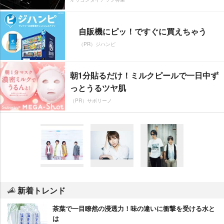
自販機にピッ！ですぐに買えちゃう
（PR）ジハンピ
朝1分貼るだけ！ミルクピールで一日中ず
っとうるツヤ肌
（PR）サボリーノ
新着トレンド
茶葉で一目瞭然の浸透力！味の違いに衝撃を受ける水と
は