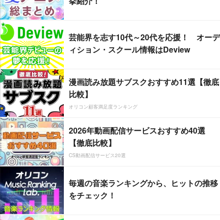
挙紹介！
芸能界を志す10代～20代を応援！ オーデ
ィション・スクール情報はDeview
漫画読み放題サブスクおすすめ11選【徹底
比較】
オリコン顧客満足度ランキング
2026年動画配信サービスおすすめ40選
【徹底比較】
CS動画配信サービス20選
毎週の音楽ランキングから、ヒットの推移
をチェック！