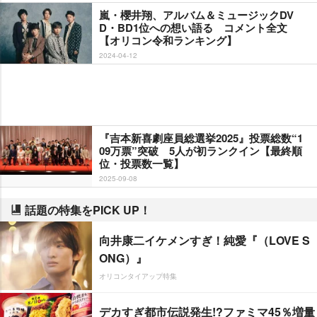
嵐・櫻井翔、アルバム＆ミュージックDV
D・BD1位への想い語る コメント全文
【オリコン令和ランキング】
2024-04-12
『吉本新喜劇座員総選挙2025』投票総数“1
09万票”突破 5人が初ランクイン【最終順
位・投票数一覧】
2025-09-08
話題の特集をPICK UP！
向井康二イケメンすぎ！純愛『（LOVE S
ONG）』
オリコンタイアップ特集
デカすぎ都市伝説発生!?ファミマ45％増量