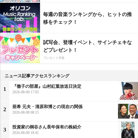
毎週の音楽ランキングから、ヒットの推
移をチェック！
試写会、登壇イベント、サインチェキな
どプレゼント！
プレゼント特集
ニュース記事アクセスランキング
『徹子の部屋』山村紅葉放送日決定
1
2026-08-09 17:05
亜希 元夫・清原和博との現在の関係
2
2026-08-08 08:15
投資家の桐谷さん長年保有の株紹介
3
2026-08-09 18:41