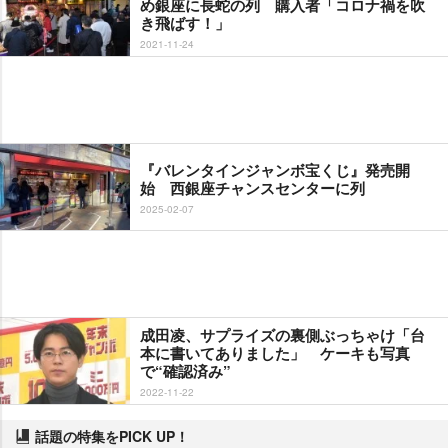
め銀座に長蛇の列 購入者「コロナ禍を吹
き飛ばす！」
2021-11-24
『バレンタインジャンボ宝くじ』発売開
始 西銀座チャンスセンターに列
2025-02-07
成田凌、サプライズの裏側ぶっちゃけ「台
本に書いてありました」 ケーキも写真
で“確認済み”
2022-11-22
話題の特集をPICK UP！