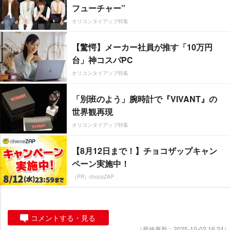
フューチャー”
オリコンタイアップ特集
【驚愕】メーカー社員が推す「10万円
台」神コスパPC
オリコンタイアップ特集
「別班のよう」腕時計で『VIVANT』の
世界観再現
オリコンタイアップ特集
【8月12日まで！】チョコザップキャン
ペーン実施中！
（PR）chocoZAP
コメントする・見る
（最終更新：2025-10-02 16:24）