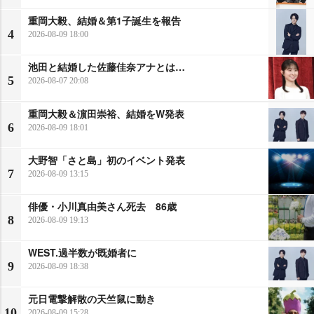
重岡大毅、結婚＆第1子誕生を報告
4
2026-08-09 18:00
池田と結婚した佐藤佳奈アナとは…
5
2026-08-07 20:08
重岡大毅＆濵田崇裕、結婚をW発表
6
2026-08-09 18:01
大野智「さと島」初のイベント発表
7
2026-08-09 13:15
俳優・小川真由美さん死去 86歳
8
2026-08-09 19:13
WEST.過半数が既婚者に
9
2026-08-09 18:38
元日電撃解散の天竺鼠に動き
10
2026-08-09 15:28