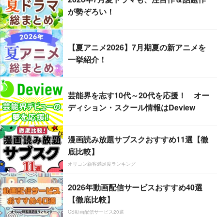
が勢ぞろい！
【夏アニメ2026】7月期夏の新アニメを
一挙紹介！
芸能界を志す10代～20代を応援！ オー
ディション・スクール情報はDeview
漫画読み放題サブスクおすすめ11選【徹
底比較】
オリコン顧客満足度ランキング
2026年動画配信サービスおすすめ40選
【徹底比較】
CS動画配信サービス20選