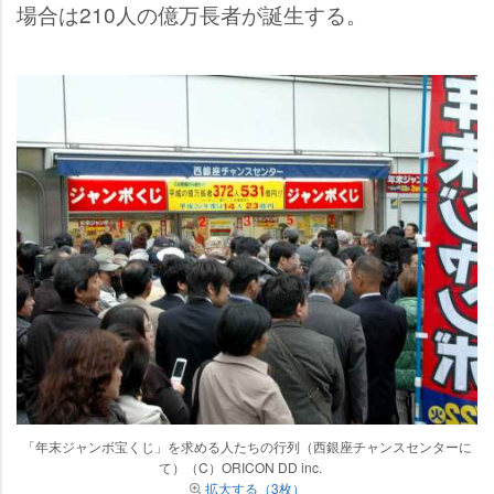
場合は210人の億万長者が誕生する。
「年末ジャンボ宝くじ」を求める人たちの行列（西銀座チャンスセンターに
て）（C）ORICON DD inc.
拡大する（3枚）