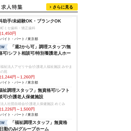
さらに見る
科助手/未経験OK・ブランクOK
保町ミセ歯科・矯正歯科
1,450円
バイト・パート / 東京都
「週2から可」調理スタッフ/無
EW
格可/シフト相談可/特別養護老人ホー
福祉法人アゼリヤ会/介護老人福祉施設 みやま
樹の苑
1,244円～1,260円
バイト・パート / 東京都
福祉調理スタッフ」無資格可/シフト
談可/介護老人保健施設
法人社団自靖会/介護老人保健施設 めぐみ
1,226円～1,500円
バイト・パート / 東京都
「福祉調理スタッフ」無資格
EW
/日勤のみ/グループホーム