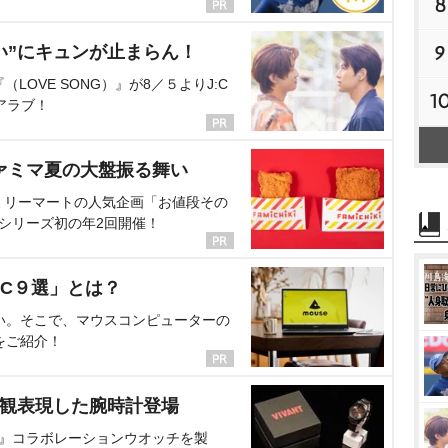
8
9
い”にキュンが止まらん！
OVE SONG）』が8／５よりJ:C
1
アラブ！
ァミマ夏の大盤振る舞い
ミリーマートの人気企画「お値段その
、シリーズ初の年2回開催！
C９選」とは？
い。そこで、マウスコンピューターの
をご紹介！
界観表現した腕時計登場
NT』コラボレーションウオッチを製