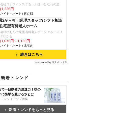
会社コナウィンズ/ぐるーぷほーむ むれの里
1,226円
バイト・パート / 東京都
週2から可」調理スタッフ/シフト相談
/住宅型有料老人ホーム
会社ゆあん/住宅型有料老人ホーム ぐるーぷり
んぐゆかる
1,075円～1,150円
バイト・パート / 北海道
続きはこちら
sponsored by 求人ボックス
葉で一目瞭然の浸透力！味の
いに衝撃を受ける水とは
リコンタイアップ特集
新着トレンドをもっと見る