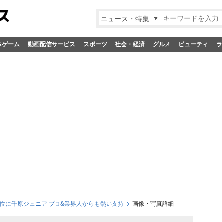
ニュース・特集
&ゲーム
動画配信サービス
スポーツ
社会・経済
グルメ
ビューティ
ラ
1位に千原ジュニア プロ&業界人からも熱い支持
画像・写真詳細