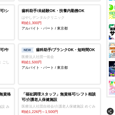
可/シ
歯科助手/未経験OK・扶養内勤務OK
はやしデンタルクリニック
時給1,300円
アルバイト・パート / 東京都
可/午
歯科助手/ブランクOK・短時間OK
NEW
医療法人社団一佑会
 ごし
時給1,500円
アルバイト・パート / 東京都
/無資格
「福祉調理スタッフ」無資格可/シフト相談
可/介護老人保健施設
医療法人社団自靖会/介護老人保健施設 めぐみ
設 み
時給1,226円～1,500円