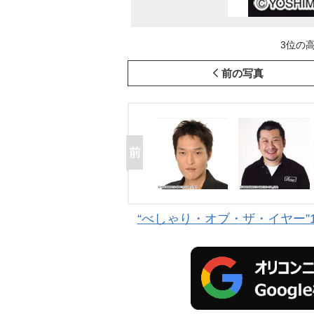
3位の高
前の写真
“べしゃり・オブ・ザ・イヤー”