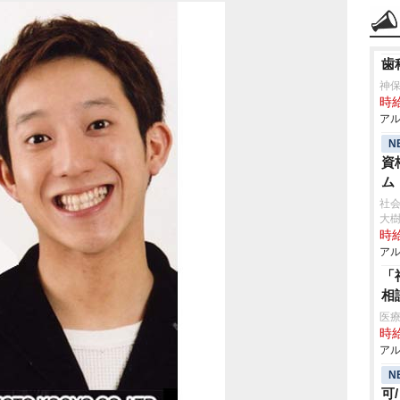
歯
神
時給
アル
N
資
ム
社会
大
時給
アル
「
相
医療
時給
アル
N
可