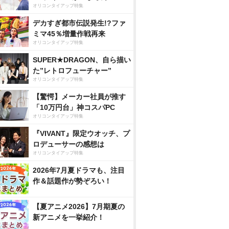
オリコンタイアップ特集
デカすぎ都市伝説発生!?ファ
ミマ45％増量作戦再来
オリコンタイアップ特集
SUPER★DRAGON、自ら描い
た”レトロフューチャー”
オリコンタイアップ特集
【驚愕】メーカー社員が推す
「10万円台」神コスパPC
オリコンタイアップ特集
『VIVANT』限定ウオッチ、プ
ロデューサーの感想は
オリコンタイアップ特集
2026年7月夏ドラマも、注目
作＆話題作が勢ぞろい！
【夏アニメ2026】7月期夏の
新アニメを一挙紹介！