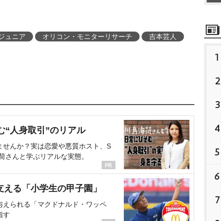
ジュニア
オリコン・モニターリサーチ
吉本芸人
1
2
3
4
む“人身取引”のリアル
ませんか？実は恋愛や悪質ホスト、S
5
海荷さんと学ぶリアルな実態。
6
支える「小学生の甲子園」
7
与えられる「マクドナルド・ワッペ
指す