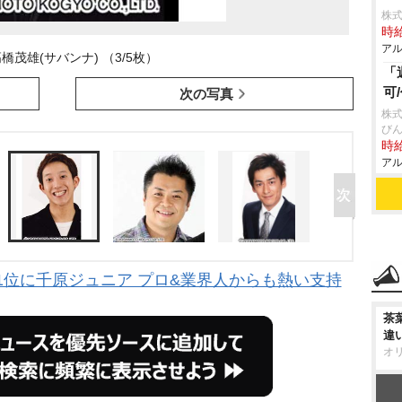
株式
時給
アル
橋茂雄(サバンナ) （3/5枚）
「
可
次の写真
株式
び
時給
アル
1位に千原ジュニア プロ&業界人からも熱い支持
茶
違
オ