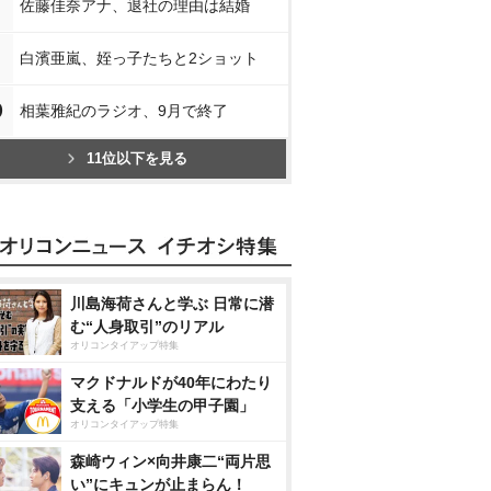
佐藤佳奈アナ、退社の理由は結婚
白濱亜嵐、姪っ子たちと2ショット
0
相葉雅紀のラジオ、9月で終了
11位以下を見る
川島海荷さんと学ぶ 日常に潜
む“人身取引”のリアル
オリコンタイアップ特集
マクドナルドが40年にわたり
支える「小学生の甲子園」
オリコンタイアップ特集
森崎ウィン×向井康二“両片思
い”にキュンが止まらん！