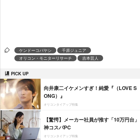
ケンドーコバヤシ
千原ジュニア
オリコン・モニターリサーチ
吉本芸人
PICK UP
向井康二イケメンすぎ！純愛『（LOVE S
ONG）』
オリコンタイアップ特集
【驚愕】メーカー社員が推す「10万円台」
神コスパPC
オリコンタイアップ特集