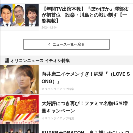
【年間TV出演本数】『ぽかぽか』澤部佑
が初首位 設楽・川島との戦い制す【一
覧掲載】
2024-12-04
ニュース一覧へ戻る
オリコンニュース イチオシ特集
向井康二イケメンすぎ！純愛『（LOVE S
ONG）』
オリコンタイアップ特集
大好評につき再び！ファミマ名物45％増
量キャンペーン
オリコンタイアップ特集
SUPER★DRAGON、自ら描いた”レトロ