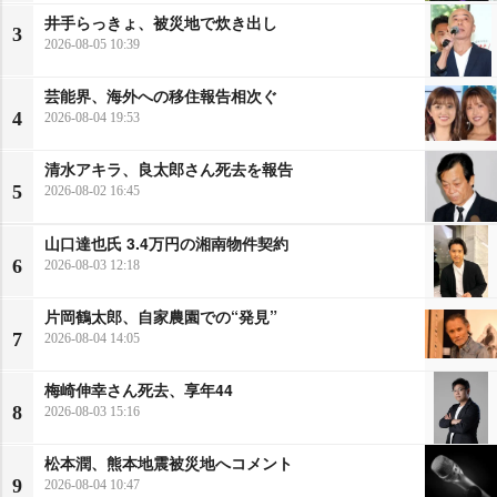
井手らっきょ、被災地で炊き出し
3
2026-08-05 10:39
芸能界、海外への移住報告相次ぐ
4
2026-08-04 19:53
清水アキラ、良太郎さん死去を報告
5
2026-08-02 16:45
山口達也氏 3.4万円の湘南物件契約
6
2026-08-03 12:18
片岡鶴太郎、自家農園での“発見”
7
2026-08-04 14:05
梅崎伸幸さん死去、享年44
8
2026-08-03 15:16
松本潤、熊本地震被災地へコメント
9
2026-08-04 10:47