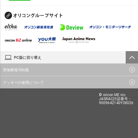
PC版に切り替え
禁無断複写転載
クッキーの使用について
© oricon ME inc.
JASRAC許諾番号：
9009642140Y38026