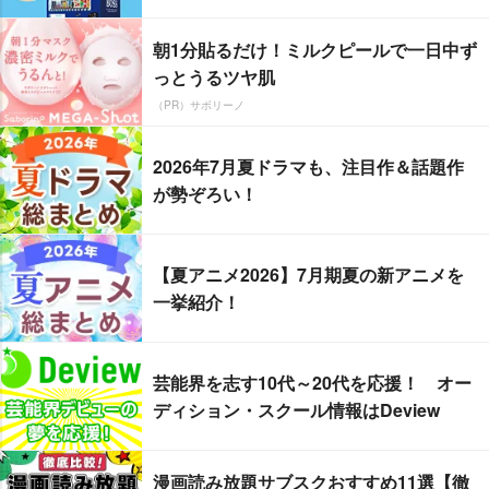
朝1分貼るだけ！ミルクピールで一日中ず
っとうるツヤ肌
（PR）サボリーノ
2026年7月夏ドラマも、注目作＆話題作
が勢ぞろい！
【夏アニメ2026】7月期夏の新アニメを
一挙紹介！
芸能界を志す10代～20代を応援！ オー
ディション・スクール情報はDeview
漫画読み放題サブスクおすすめ11選【徹