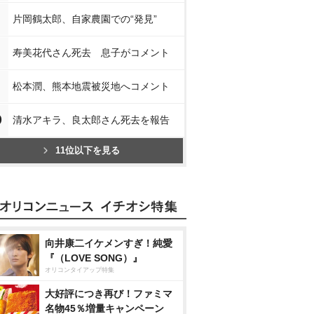
片岡鶴太郎、自家農園での“発見”
寿美花代さん死去 息子がコメント
松本潤、熊本地震被災地へコメント
0
清水アキラ、良太郎さん死去を報告
11位以下を見る
向井康二イケメンすぎ！純愛
『（LOVE SONG）』
オリコンタイアップ特集
大好評につき再び！ファミマ
名物45％増量キャンペーン