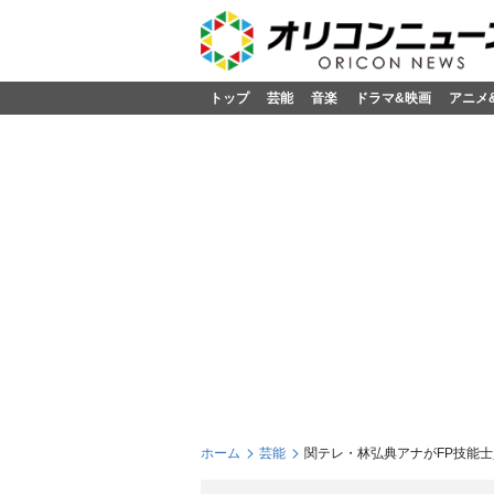
トップ
芸能
音楽
ドラマ&映画
アニメ
ホーム
芸能
関テレ・林弘典アナがFP技能