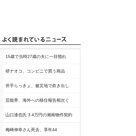
15歳で当時27歳の夫に一目惚れ
研ナオコ、コンビニで買う商品
井手らっきょ、被災地で炊き出し
芸能界、海外への移住報告相次ぐ
山口達也氏 3.4万円の湘南物件契約
梅崎伸幸さん死去、享年44