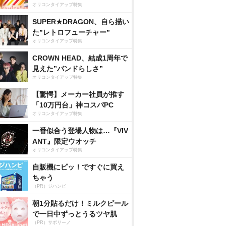
オリコンタイアップ特集
SUPER★DRAGON、自ら描い
た”レトロフューチャー”
オリコンタイアップ特集
CROWN HEAD、結成1周年で
見えた”バンドらしさ”
オリコンタイアップ特集
【驚愕】メーカー社員が推す
「10万円台」神コスパPC
オリコンタイアップ特集
一番似合う登場人物は…『VIV
ANT』限定ウオッチ
オリコンタイアップ特集
自販機にピッ！ですぐに買え
ちゃう
（PR）ジハンピ
朝1分貼るだけ！ミルクピール
で一日中ずっとうるツヤ肌
（PR）サボリーノ