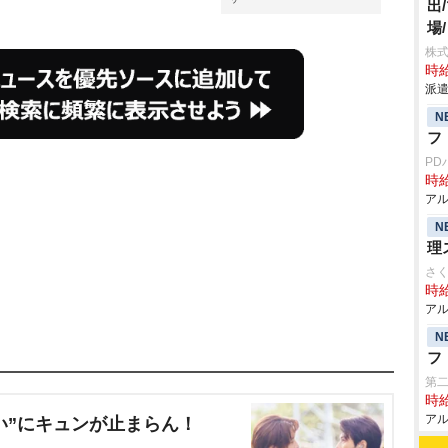
出
場
株
時給
派遣
N
フ
PD
時給
アル
N
理
さ
時給
アル
N
フ
第
時給
アル
い”にキュンが止まらん！