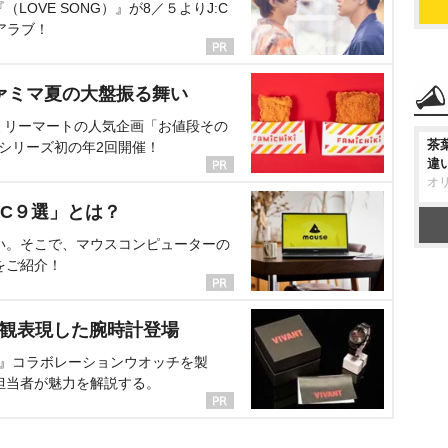
OVE SONG）』が8／５よりJ:C
アラブ！
ァミマ夏の大盤振る舞い
ミリーマートの人気企画「お値段その
茶
、シリーズ初の年2回開催！
違
オ
C９選」とは？
い。そこで、マウスコンピューターの
をご紹介！
界観表現した腕時計登場
NT』コラボレーションウオッチを製
担当者が魅力を解説する。