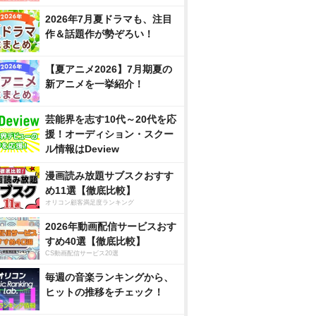
2026年7月夏ドラマも、注目
作＆話題作が勢ぞろい！
【夏アニメ2026】7月期夏の
新アニメを一挙紹介！
芸能界を志す10代～20代を応
援！オーディション・スクー
ル情報はDeview
漫画読み放題サブスクおすす
め11選【徹底比較】
オリコン顧客満足度ランキング
2026年動画配信サービスおす
すめ40選【徹底比較】
CS動画配信サービス20選
毎週の音楽ランキングから、
ヒットの推移をチェック！