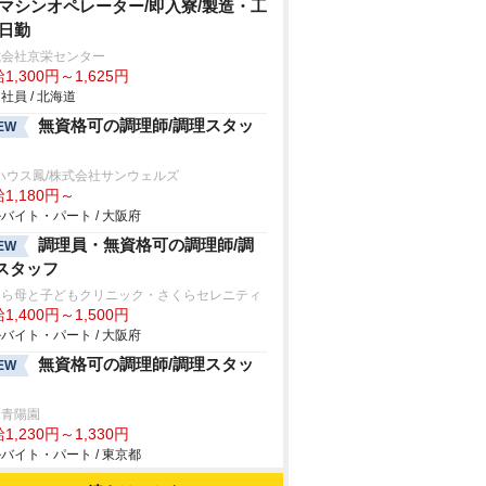
/マシンオペレーター/即入寮/製造・工
/日勤
式会社京栄センター
1,300円～1,625円
社員 / 北海道
無資格可の調理師/調理スタッ
EW
ハウス鳳/株式会社サンウェルズ
1,180円～
バイト・パート / 大阪府
調理員・無資格可の調理師/調
EW
スタッフ
くら母と子どもクリニック・さくらセレニティ
1,400円～1,500円
バイト・パート / 大阪府
無資格可の調理師/調理スタッ
EW
二青陽園
1,230円～1,330円
バイト・パート / 東京都