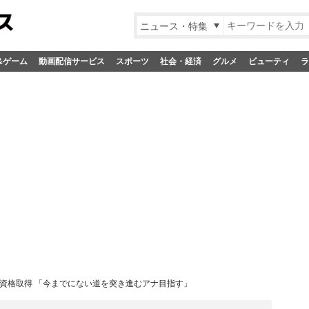
ニュース・特集
&ゲーム
動画配信サービス
スポーツ
社会・経済
グルメ
ビューティ
ラ
士資格取得 「今までにない道を突き進むアナ目指す」