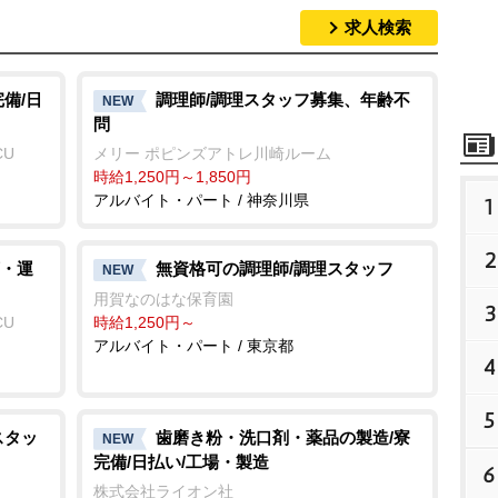
求人検索
備/日
調理師/調理スタッフ募集、年齢不
NEW
問
CU
メリー ポピンズアトレ川崎ルーム
時給1,250円～1,850円
アルバイト・パート / 神奈川県
1
2
・運
無資格可の調理師/調理スタッフ
NEW
用賀なのはな保育園
3
CU
時給1,250円～
アルバイト・パート / 東京都
4
5
スタッ
歯磨き粉・洗口剤・薬品の製造/寮
NEW
完備/日払い/工場・製造
6
株式会社ライオン社