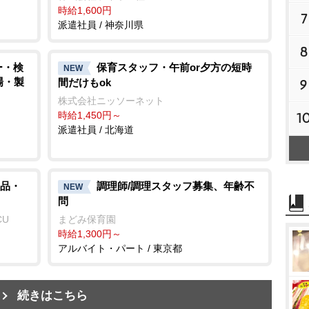
時給1,600円
7
派遣社員 / 神奈川県
8
ー・検
保育スタッフ・午前or夕方の短時
NEW
場・製
間だけもok
9
株式会社ニッソーネット
時給1,450円～
1
派遣社員 / 北海道
品・
調理師/調理スタッフ募集、年齢不
NEW
問
CU
まどみ保育園
時給1,300円～
アルバイト・パート / 東京都
続きはこちら