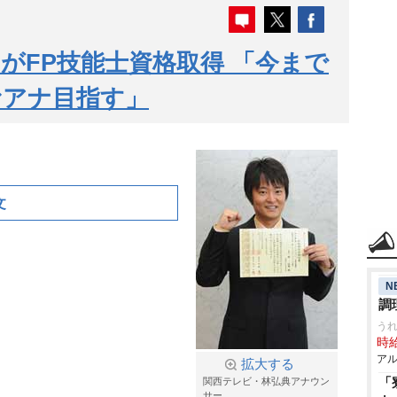
がFP技能士資格取得 「今まで
むアナ目指す」
文
N
調
うれ
時給
アル
拡大する
「
関西テレビ・林弘典アナウン
サー