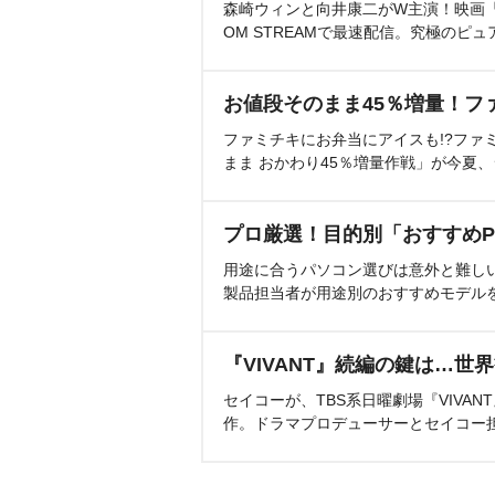
森崎ウィンと向井康二がW主演！映画『（L
OM STREAMで最速配信。究極のピュ
お値段そのまま45％増量！フ
ファミチキにお弁当にアイスも!?ファ
まま おかわり45％増量作戦」が今夏
プロ厳選！目的別「おすすめP
用途に合うパソコン選びは意外と難し
製品担当者が用途別のおすすめモデル
『VIVANT』続編の鍵は…世
セイコーが、TBS系日曜劇場『VIVA
作。ドラマプロデューサーとセイコー