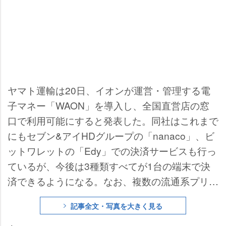
ヤマト運輸は20日、イオンが運営・管理する電
子マネー「WAON」を導入し、全国直営店の窓
口で利用可能にすると発表した。同社はこれまで
にもセブン&アイHDグループの「nanaco」、ビ
ットワレットの「Edy」での決済サービスも行っ
ているが、今後は3種類すべてが1台の端末で決
済できるようになる。なお、複数の流通系プリペ
イド型電子マネーを同一の端末で決済可能にする
記事全文・写真を大きく見る
ことは、電子マネー業界初の取り組みとなる。