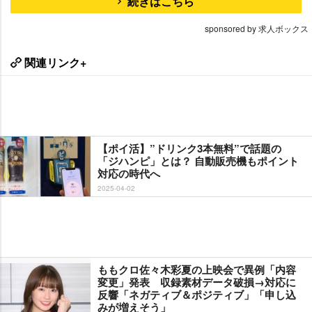
続きはこちら
sponsored by 求人ボックス
関連リンク+
【ポイ活】”ドリンク3本無料”で話題の
「ジハンピ」とは？ 自動販売機もポイント
対応の時代へ
2025-04-02
ももクロ佐々木彩夏の上映会で異例「内容
変更」発表 収録素材データ破損→対応に
反響「ネガティブ＆ポジティブ」「申し込
みが増えそう」