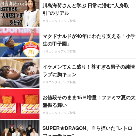
川島海荷さんと学ぶ 日常に潜む“人身取
引”のリアル
オリコンタイアップ特集
マクドナルドが40年にわたり支える「小学
生の甲子園」
オリコンタイアップ特集
イケメンてんこ盛り！尊すぎる男子の純情
ラブに胸キュン
オリコンタイアップ特集
お値段そのまま45％増量！ファミマ夏の大
盤振る舞い
オリコンタイアップ特集
SUPER★DRAGON、自ら描いた”レトロ
フューチャー”