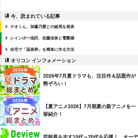
今、読まれている記事
テオくん、加藤乃愛との破局を発表
レインボー池田、佐藤佳奈と電撃婚
自宅で「温泉卵」を簡単に作る方法
オリコン インフォメーション
2026年7月夏ドラマも、注目作＆話題作が
勢ぞろい！
【夏アニメ2026】7月期夏の新アニメを一
挙紹介！
芸能界を志す10代～20代を応援！ オーデ