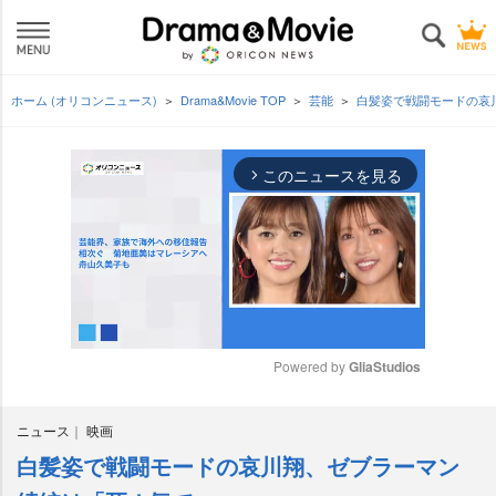
ホーム (オリコンニュース)
Drama&Movie TOP
芸能
白髪姿で戦闘モードの哀
このニュースを見る
arrow_forward_ios
Powered by 
GliaStudios
M
ニュース
映画
u
t
白髪姿で戦闘モードの哀川翔、ゼブラーマン
e