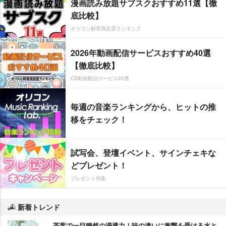
漫画読み放題サブスクおすすめ11選【徹
底比較】
オリコン顧客満足度ランキング
2026年動画配信サービスおすすめ40選
【徹底比較】
CS動画配信サービス20選
毎週の音楽ランキングから、ヒットの推
移をチェック！
試写会、登壇イベント、サインチェキな
どプレゼント！
プレゼント特集
新着トレンド
茶葉で一目瞭然の浸透力！味の違いに衝撃を受ける水と