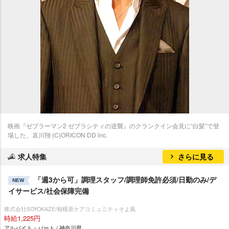
映画『ゼブラーマン2 ゼブラシティの逆襲』のクランクイン会見に“白髪”で登
場した、哀川翔 (C)ORICON DD inc.
求人特集
さらに見る
「週3から可」調理スタッフ/調理師免許必須/日勤のみ/デ
NEW
イサービス/社会保障完備
株式会社SOYOKAZE/相模原ケアコミュニティそよ風
時給1,225円
アルバイト・パート / 神奈川県