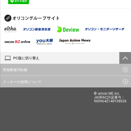
PC版に切り替え
禁無断複写転載
クッキーの使用について
© oricon ME inc.
JASRAC許諾番号：
9009642140Y38026