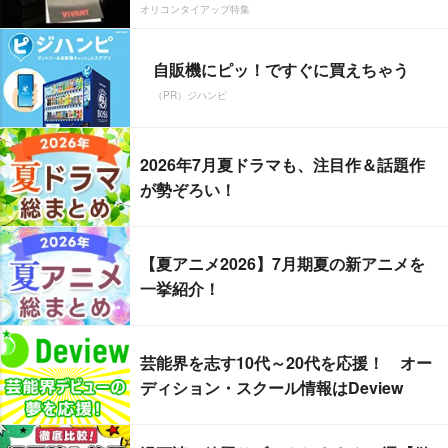
オリコンタイアップ特集
自販機にピッ！ですぐに買えちゃう
（PR）ジハンピ
2026年7月夏ドラマも、注目作＆話題作
が勢ぞろい！
【夏アニメ2026】7月期夏の新アニメを
一挙紹介！
芸能界を志す10代～20代を応援！ オー
ディション・スクール情報はDeview