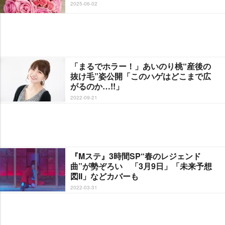
2025-06-02
「まるでホラー！」あいのり桃“産後の
抜け毛”姿公開「このハゲはどこまで広
がるのか…!!」
2022-09-21
『Mステ』3時間SP“春のレジェンド
曲”が勢ぞろい 「3月9日」「未来予想
図II」などカバーも
2022-03-31