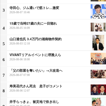
寺田心、ジム通いで筋トレ…激変
3
2026-08-07 10:46
15歳で当時27歳の夫に一目惚れ
4
2026-08-05 16:09
山口達也氏 3.4万円の湘南物件契約
5
2026-08-03 12:18
VIVANTリアルイベントに堺雅人ら
6
2026-08-06 18:00
「父の部屋を奪いたい」→大改造へ
7
2026-08-07 07:00
寿美花代さん死去 息子がコメント
8
2026-08-06 12:07
井手らっきょ、被災地で炊き出し