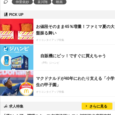
仲里依紗
哀川翔
映画
PICK UP
お値段そのまま45％増量！ファミマ夏の大
盤振る舞い
オリコンタイアップ特集
自販機にピッ！ですぐに買えちゃう
（PR）ジハンピ
マクドナルドが40年にわたり支える「小学
生の甲子園」
オリコンタイアップ特集
求人特集
さらに見る