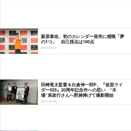
新原泰佑、初のカレンダー発売に感慨「夢
の1つ」 自己採点は100点
2022-04-25
田崎竜太監督＆白倉伸一郎P、『仮面ライ
ダー555』20周年記念作への思い “木
場”泉政行さんへ黙祷捧げて撮影開始
2024-02-25