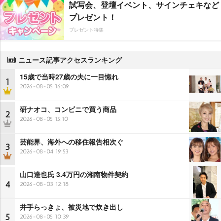
試写会、登壇イベント、サインチェキなど
プレゼント！
プレゼント特集
ニュース記事アクセスランキング
15歳で当時27歳の夫に一目惚れ
1
2026-08-05 16:09
研ナオコ、コンビニで買う商品
2
2026-08-05 15:10
芸能界、海外への移住報告相次ぐ
3
2026-08-04 19:53
山口達也氏 3.4万円の湘南物件契約
4
2026-08-03 12:18
井手らっきょ、被災地で炊き出し
5
2026-08-05 10:39