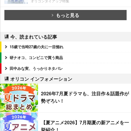
オリコンタイアップ特集
もっと見る
今、読まれている記事
15歳で当時27歳の夫に一目惚れ
研ナオコ、コンビニで買う商品
田中みな実、うっかりネタバレ
オリコン インフォメーション
2026年7月夏ドラマも、注目作＆話題作が
勢ぞろい！
【夏アニメ2026】7月期夏の新アニメを一
挙紹介！