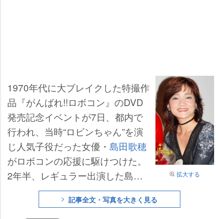
1970年代に大ブレイクした特撮作
品『がんばれ!!ロボコン』のDVD
発売記念イベントが7日、都内で
行われ、当時“ロビンちゃん”を演
じ人気子役だった女優・
島田歌穂
がロボコンの応援に駆けつけた。
2年半、レギュラー出演した島田
拡大する
は「この業界で生きていく基本を
記事全文・写真を大きく見る
教えられた“原点”。最後の(タイツ)