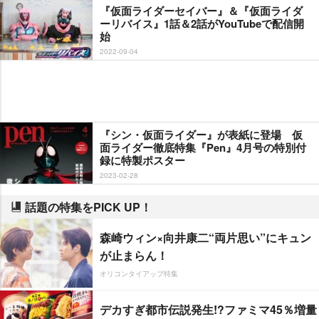
『仮面ライダーセイバー』＆『仮面ライダ
ーリバイス』1話＆2話がYouTubeで配信開
始
2022-09-04
『シン・仮面ライダー』が表紙に登場 仮
面ライダー徹底特集『Pen』4月号の特別付
録に特製ポスター
2023-02-28
話題の特集をPICK UP！
森崎ウィン×向井康二“両片思い”にキュン
が止まらん！
オリコンタイアップ特集
デカすぎ都市伝説発生!?ファミマ45％増量