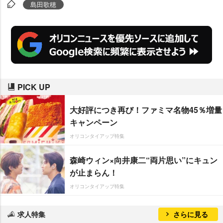
衣装は今でも家で大切にしまって
島田歌穂
ますね」。最後には、劇中ではな
かなか満点を取れなかったロボコ
ンに「今日は100点です!」と点数
をつけて、再会を喜んだ。
PICK UP
大好評につき再び！ファミマ名物45％増量
キャンペーン
オリコンタイアップ特集
森崎ウィン×向井康二“両片思い”にキュン
が止まらん！
オリコンタイアップ特集
求人特集
さらに見る