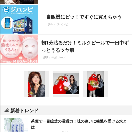
自販機にピッ！ですぐに買えちゃう
（PR）ジハンピ
朝1分貼るだけ！ミルクピールで一日中ず
っとうるツヤ肌
（PR）サボリーノ
新着トレンド
茶葉で一目瞭然の浸透力！味の違いに衝撃を受ける水と
は