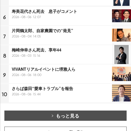
寿美花代さん死去 息子がコメント
6
2026-08-06 12:07
片岡鶴太郎、自家農園での“発見”
7
2026-08-04 14:05
梅崎伸幸さん死去、享年44
8
2026-08-03 15:16
VIVANTリアルイベントに堺雅人ら
9
2026-08-06 18:00
さらば森田“愛車トラブル”を報告
10
2026-08-06 15:44
もっと見る