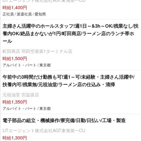
時給1,400円
正社員 / 派遣社員 / 愛知県
主婦さん活躍中のホールスタッフ!週1日～&3h～OK/残業なし/扶
養内OK/絶品まかないが1円/町田商店/ラーメン店のランチ帯ホ
ール
町田商店 羽田空港第1ターミナル店
時給1,500円
アルバイト・パート / 東京都
午前中の3時間だけ勤務も可!週1～可/未経験・主婦さん活躍中/
扶養内可/残業無/元祖油堂/ラーメン店の仕込み・清掃
元祖油堂 宮益坂店
時給1,350円
アルバイト・パート / 東京都
電子部品の組立・機械操作/寮完備/日勤/日払い/工場・製造
UTエージェント株式会社AGT東海第一CU
時給1,300円