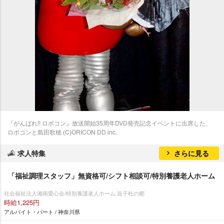
『がんばれ!! ロボコン』放送開始35周年DVD発売記念イベントに出席した、
ロボコンと島田歌穂 (C)ORICON DD inc.
求人特集
さらに見る
「福祉調理スタッフ」無資格可/シフト相談可/特別養護老人ホーム
社会福祉法人湘南愛心会/特別養護老人ホーム 逗子杜の郷
時給1,225円
アルバイト・パート / 神奈川県