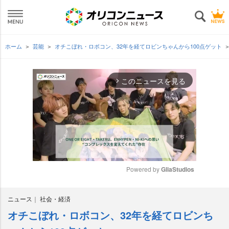
ホーム
芸能
オチこぼれ・ロボコン、32年を経てロビンちゃんから100点ゲット
このニュースを見る
arrow_forward_ios
Powered by 
GliaStudios
M
ニュース
社会・経済
u
t
オチこぼれ・ロボコン、32年を経てロビンち
e