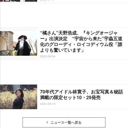
“橘さん”天野浩成、『キングオージャ
ー』出演決定 “宇宙から来た”宇蟲五道
化のグローディ・ロイコディウム役「誰
よりも驚いています」
2023-09-24
70年代アイドル林寛子、お宝写真＆秘話
満載の限定セット10・29発売
2021-09-15
ニュース一覧へ戻る