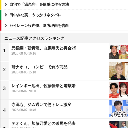
自宅で「温泉卵」を簡単に作る方法
田中みな実、うっかりネタバレ
セイレーン役声優、選考理由を告白
ニュース記事アクセスランキング
元横綱・朝青龍、白鵬翔氏と再会2S
1
2026-08-06 16:16
研ナオコ、コンビニで買う商品
2
2026-08-05 15:10
レインボー池田、佐藤佳奈と電撃婚
3
2026-08-07 20:00
寺田心、ジム通いで筋トレ…激変
4
2026-08-07 10:46
テオくん、加藤乃愛との破局を発表