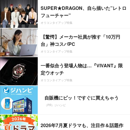
SUPER★DRAGON、自ら描いた”レトロ
フューチャー”
オリコンタイアップ特集
【驚愕】メーカー社員が推す「10万円
台」神コスパPC
オリコンタイアップ特集
一番似合う登場人物は…『VIVANT』限
定ウオッチ
オリコンタイアップ特集
自販機にピッ！ですぐに買えちゃう
（PR）ジハンピ
2026年7月夏ドラマも、注目作＆話題作