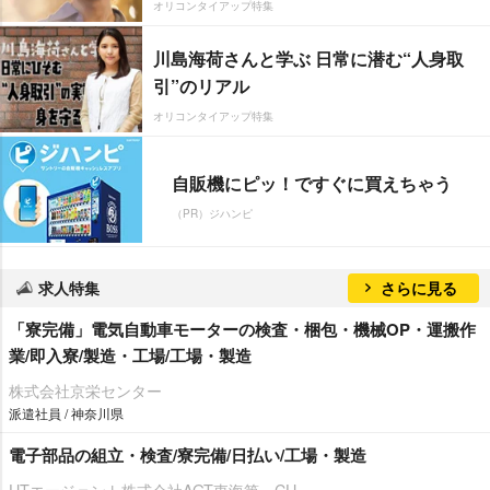
オリコンタイアップ特集
川島海荷さんと学ぶ 日常に潜む“人身取
引”のリアル
オリコンタイアップ特集
自販機にピッ！ですぐに買えちゃう
（PR）ジハンピ
求人特集
さらに見る
「寮完備」電気自動車モーターの検査・梱包・機械OP・運搬作
業/即入寮/製造・工場/工場・製造
株式会社京栄センター
派遣社員 / 神奈川県
電子部品の組立・検査/寮完備/日払い/工場・製造
UTエージェント株式会社AGT東海第一CU