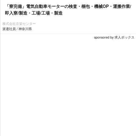
「寮完備」電気自動車モーターの検査・梱包・機械OP・運搬作業/
即入寮/製造・工場/工場・製造
株式会社京栄センター
派遣社員 / 神奈川県
sponsored by 求人ボックス