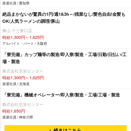
派遣社員 / 愛知県
絶品まかないが驚異の1円/週1&3h～/残業なし/髪色自由!金髪も
OK/人気ラーメンの調理/豚山
豚山 十三東口店
時給1,300円～1,625円
アルバイト・パート / 大阪府
「寮完備」カップ麺等の製造/即入寮/製造・工場/日勤/日払い/工
場・製造
株式会社京栄センター
時給1,300円～1,625円
派遣社員 / 北海道
「寮完備」機械オペレーター/即入寮/製造・工場/工場・製造
株式会社京栄センター
時給1,650円
派遣社員 / 神奈川県
続きはこちら