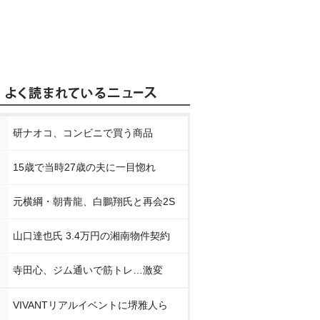
研ナオコ、コンビニで買う商品
15歳で当時27歳の夫に一目惚れ
元横綱・朝青龍、白鵬翔氏と再会2S
山口達也氏 3.4万円の湘南物件契約
寺田心、ジム通いで筋トレ…激変
VIVANTリアルイベントに堺雅人ら