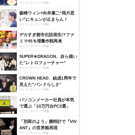
オリコンタイアップ特集
森崎ウィン×向井康二“両片思
い”にキュンが止まらん！
オリコンタイアップ特集
デカすぎ都市伝説発生!?ファ
ミマ45％増量作戦再来
オリコンタイアップ特集
SUPER★DRAGON、自ら描い
た”レトロフューチャー”
オリコンタイアップ特集
CROWN HEAD、結成1周年で
見えた”バンドらしさ”
オリコンタイアップ特集
パソコンメーカー社員が本気
で選ぶ「10万円台PC3選」
オリコンタイアップ特集
「別班のよう」腕時計で『VIV
ANT』の世界観再現
オリコンタイアップ特集