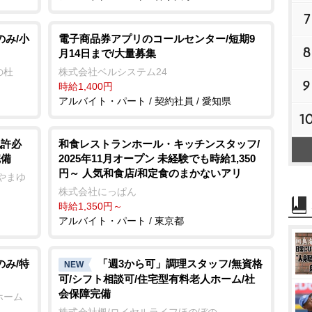
7
のみ/小
電子商品券アプリのコールセンター/短期9
8
月14日まで/大量募集
の杜
株式会社ベルシステム24
9
時給1,400円
アルバイト・パート / 契約社員 / 愛知県
1
免許必
和食レストランホール・キッチンスタッフ/
完備
2025年11月オープン 未経験でも時給1,350
円～ 人気和食店/和定食のまかないアリ
やまゆ
株式会社にっぱん
時給1,350円～
アルバイト・パート / 東京都
のみ/特
「週3から可」調理スタッフ/無資格
NEW
可/シフト相談可/住宅型有料老人ホーム/社
会保障完備
ホーム
株式会社楓/ロイヤルライフほのぼの