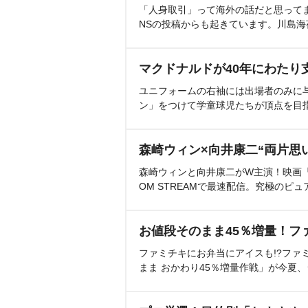
「人身取引」って海外の話だと思って
NSの投稿からも起きています。川島
マクドナルドが40年にわたり
ユニフォームの右袖には出場者のみに
ン」をつけて学童球児たちが頂点を目
森崎ウィン×向井康二“両片思
森崎ウィンと向井康二がW主演！映画『（L
OM STREAMで最速配信。究極のピュ
お値段そのまま45％増量！フ
ファミチキにお弁当にアイスも!?ファ
まま おかわり45％増量作戦」が今夏