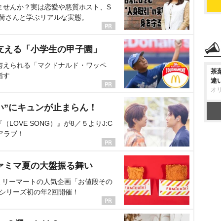
ませんか？実は恋愛や悪質ホスト、S
海荷さんと学ぶリアルな実態。
支える「小学生の甲子園」
与えられる「マクドナルド・ワッペ
茶
指す
違
オ
い”にキュンが止まらん！
OVE SONG）』が8／５よりJ:C
アラブ！
ァミマ夏の大盤振る舞い
ミリーマートの人気企画「お値段その
、シリーズ初の年2回開催！