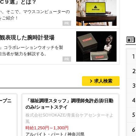
C９選」とは？
い。そこで、マウスコンピューターの
をご紹介！
界観表現した腕時計登場
NT』コラボレーションウオッチを製
担当者が魅力を解説する。
1
2
求人検索
3
4
ープニ
「福祉調理スタッフ」調理師免許必須/日勤
のみ/ショートステイ
5
株式会社SOYOKAZE/青葉台ケアセンターそよ
風
時給1,250円～1,300円
6
アルバイト・パート / 神奈川県