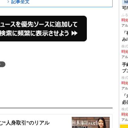
記事全文
N
可
ふる
時給
アル
「
み
株
時給
アル
チ
手
プ
株式
時給
アル
「
必
株式
時給
アル
む“人身取引”のリアル