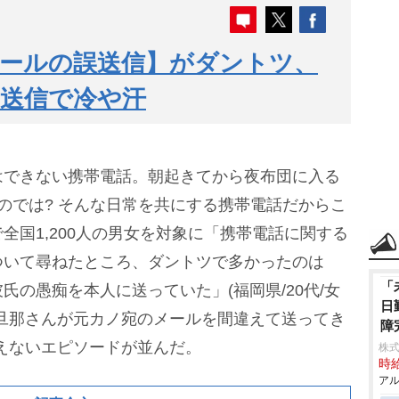
メールの誤送信】がダントツ、
送信で冷や汗
はできない携帯電話。朝起きてから夜布団に入る
のでは? そんな日常を共にする携帯電話だからこ
全国1,200人の男女を対象に「携帯電話に関する
ついて尋ねたところ、ダントツで多かったのは
「
の愚痴を本人に送っていた」(福岡県/20代/女
日
旦那さんが元カノ宛のメールを間違えて送ってき
障
、笑えないエピソードが並んだ。
株
時給
アル