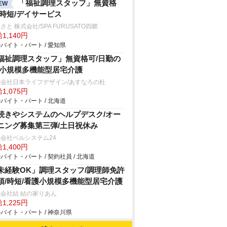
「福祉調理スタッフ」無資格
EW
/時短/デイサービス
さと 株式会社/SPA FURUSATO四郷
1,140円
バイト・パート / 愛知県
福祉調理スタッフ」無資格可/日勤の
/小規模多機能型居宅介護
式会社日本ライフデザイン/あすなろの杜
1,075円
バイト・パート / 北海道
続きやシステムのヘルプデスク/オー
ニング募集第三弾/土日祝休み
会社ベルシステム24
1,400円
バイト・パート / 契約社員 / 北海道
未経験OK」調理スタッフ/調理師免許
須/時短/看護小規模多機能型居宅介護
会社結 結の家りあん
1,225円
バイト・パート / 神奈川県