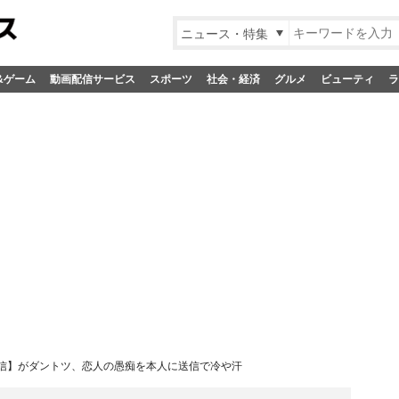
ニュース・特集
&ゲーム
動画配信サービス
スポーツ
社会・経済
グルメ
ビューティ
ラ
信】がダントツ、恋人の愚痴を本人に送信で冷や汗