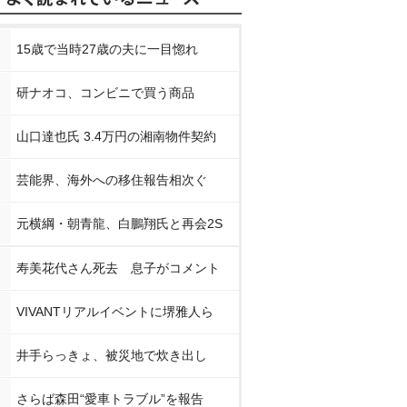
15歳で当時27歳の夫に一目惚れ
研ナオコ、コンビニで買う商品
山口達也氏 3.4万円の湘南物件契約
芸能界、海外への移住報告相次ぐ
元横綱・朝青龍、白鵬翔氏と再会2S
寿美花代さん死去 息子がコメント
VIVANTリアルイベントに堺雅人ら
井手らっきょ、被災地で炊き出し
さらば森田“愛車トラブル”を報告