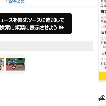
記事全文
月
正社
建
株
日給
正社
日
株
月
正社
ビ
株
月給
正社