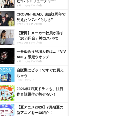
た”レトロフューチャー”
オリコンタイアップ特集
CROWN HEAD、結成1周年で
見えた”バンドらしさ”
オリコンタイアップ特集
【驚愕】メーカー社員が推す
「10万円台」神コスパPC
オリコンタイアップ特集
一番似合う登場人物は…『VIV
ANT』限定ウオッチ
オリコンタイアップ特集
自販機にピッ！ですぐに買え
ちゃう
（PR）ジハンピ
2026年7月夏ドラマも、注目
作＆話題作が勢ぞろい！
【夏アニメ2026】7月期夏の
新アニメを一挙紹介！