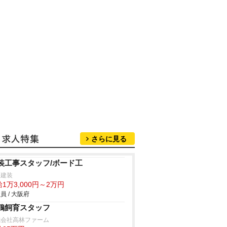
さらに見る
装工事スタッフ/ボード工
川建装
1万3,000円～2万円
員 / 大阪府
鶉飼育スタッフ
式会社高林ファーム