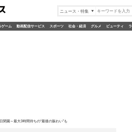
ニュース・特集
&ゲーム
動画配信サービス
スポーツ
社会・経済
グルメ
ビューティ
ラ
日閉園～最大3時間待ちの“最後の賑わい”も