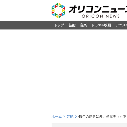
トップ
芸能
音楽
ドラマ&映画
アニメ
ホーム
芸能
48年の歴史に幕、多摩テック本