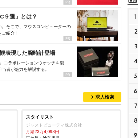
1
C９選」とは？
い。そこで、マウスコンピューターの
2
をご紹介！
3
界観表現した腕時計登場
4
NT』コラボレーションウオッチを製
担当者が魅力を解説する。
5
6
求人検索
7
スタイリスト
8
ジャストビューティ株式会社
月給23万4,098円
9