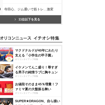
0
寺田心、ジム通いで筋トレ…激変
11位以下を見る
マクドナルドが40年にわたり
支える「小学生の甲子園」
オリコンタイアップ特集
イケメンてんこ盛り！尊すぎ
る男子の純情ラブに胸キュン
オリコンタイアップ特集
お値段そのまま45％増量！フ
ァミマ夏の大盤振る舞い
オリコンタイアップ特集
SUPER★DRAGON、自ら描い