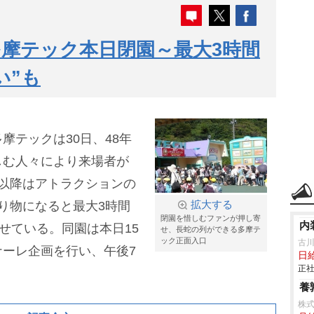
多摩テック本日閉園～最大3時間
い”も
摩テックは30日、48年
しむ人々により来場者が
以降はアトラクションの
り物になると最大3時間
拡大する
閉園を惜しむファンが押し寄
内
せている。同園は本日15
せ、長蛇の列ができる多摩テ
ック正面入口
古
ーレ企画を行い、午後7
日給
正社
養
株