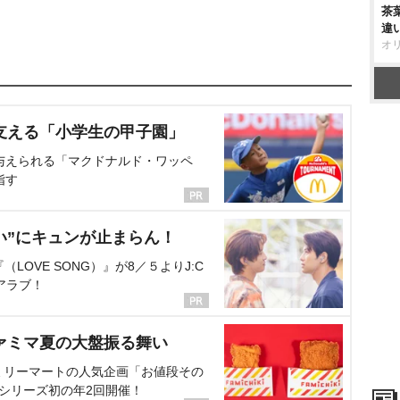
茶
違
オ
支える「小学生の甲子園」
与えられる「マクドナルド・ワッペ
指す
い”にキュンが止まらん！
OVE SONG）』が8／５よりJ:C
アラブ！
ァミマ夏の大盤振る舞い
ミリーマートの人気企画「お値段その
、シリーズ初の年2回開催！