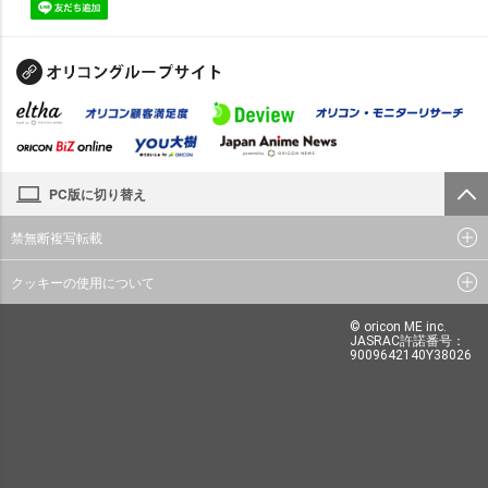
PC版に切り替え
禁無断複写転載
クッキーの使用について
© oricon ME inc.
JASRAC許諾番号：
9009642140Y38026