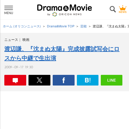
ホーム (オリコンニュース)
Drama&Movie TOP
芸能
渡辺謙、『沈まぬ太陽』
ニュース
映画
渡辺謙、『沈まぬ太陽』完成披露試写会にロ
スから中継で生出演
2009-09-17 19:30