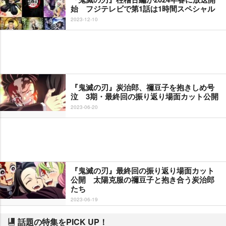
始 フジテレビで第1話は1時間スペシャル
2023-12-10
『鬼滅の刃』炭治郎、禰豆子を抱きしめ号
泣 3期・最終回の振り返り場面カット公開
2023-06-20
『鬼滅の刃』最終回の振り返り場面カット
公開 太陽克服の禰豆子と抱き合う炭治郎
たち
2023-06-19
話題の特集をPICK UP！