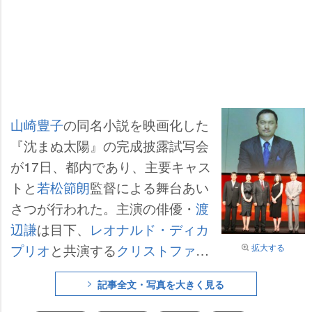
山崎豊子
の同名小説を映画化した
『沈まぬ太陽』の完成披露試写会
が17日、都内であり、主要キャス
トと
若松節朗
監督による舞台あい
さつが行われた。主演の俳優・
渡
辺謙
は目下、
レオナルド・ディカ
プリオ
と共演する
クリストファ
拡大する
ー・ノーラン
監督の新作映画の撮
記事全文・写真を大きく見る
影中で、米・ロサンゼルスから生