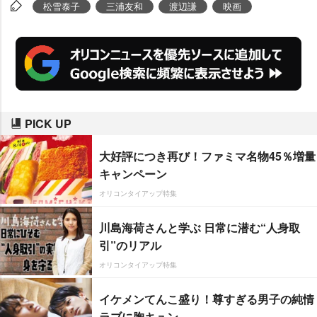
中継で参加。「この映画が明日へ
松雪泰子
三浦友和
渡辺謙
映画
の希望のかすかな光になるのであ
ればありがたいな、そんな風に祈
っています」と観客にメッセージ
を送った。
PICK UP
大好評につき再び！ファミマ名物45％増量
キャンペーン
オリコンタイアップ特集
川島海荷さんと学ぶ 日常に潜む“人身取
引”のリアル
オリコンタイアップ特集
イケメンてんこ盛り！尊すぎる男子の純情
ラブに胸キュン