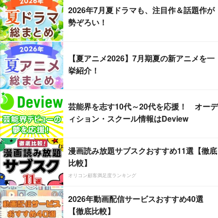
2026年7月夏ドラマも、注目作＆話題作が
勢ぞろい！
【夏アニメ2026】7月期夏の新アニメを一
挙紹介！
芸能界を志す10代～20代を応援！ オーデ
ィション・スクール情報はDeview
漫画読み放題サブスクおすすめ11選【徹底
比較】
オリコン顧客満足度ランキング
2026年動画配信サービスおすすめ40選
【徹底比較】