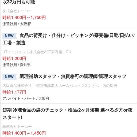
収32万円も可能
株式会社トーコー
時給1,400円～1,750円
派遣社員 / 大阪府
食品の荷受け・仕分け・ピッキング/寮完備/日勤/日払い/
NEW
工場・製造
UTエージェント株式会社AGT東海第一CU
時給1,200円
派遣社員 / 愛知県
調理補助スタッフ・無資格可の調理師/調理スタッフ
NEW
名阪食品株式会社 「特別養護老人ホームパルハウスくさべ」内の厨房
時給1,177円
アルバイト・パート / 大阪府
短期 冷凍食品の袋のチェック・検品/2ヶ月短期 選べる夕方or夜
スタート!
株式会社トーコー
時給1,400円～1,450円