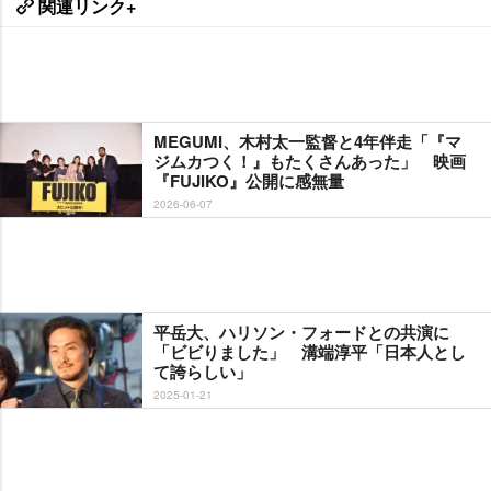
関連リンク+
MEGUMI、木村太一監督と4年伴走「『マ
ジムカつく！』もたくさんあった」 映画
『FUJIKO』公開に感無量
2026-06-07
平岳大、ハリソン・フォードとの共演に
「ビビりました」 溝端淳平「日本人とし
て誇らしい」
2025-01-21