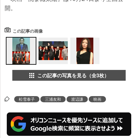
開。
この記事の画像
この記事の写真を見る（全3枚）
松雪泰子
三浦友和
渡辺謙
映画