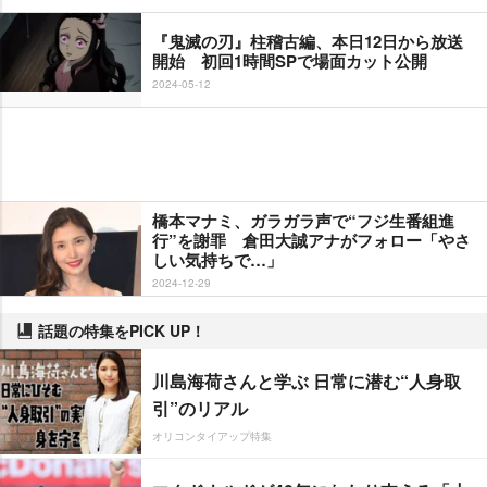
『鬼滅の刃』柱稽古編、本日12日から放送
開始 初回1時間SPで場面カット公開
2024-05-12
橋本マナミ、ガラガラ声で“フジ生番組進
行”を謝罪 倉田大誠アナがフォロー「やさ
しい気持ちで…」
2024-12-29
話題の特集をPICK UP！
川島海荷さんと学ぶ 日常に潜む“人身取
引”のリアル
オリコンタイアップ特集