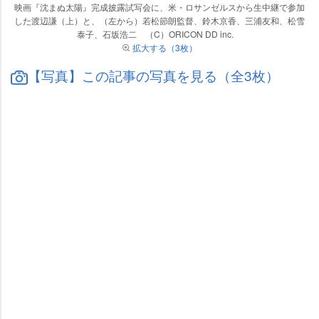
映画『沈まぬ太陽』完成披露試写会に、米・ロサンゼルスから生中継で参加
した渡辺謙（上）と、（左から）若松節朗監督、鈴木京香、三浦友和、松雪
泰子、石坂浩二 （C）ORICON DD inc.
拡大する（3枚）
【写真】この記事の写真を見る（全3枚）