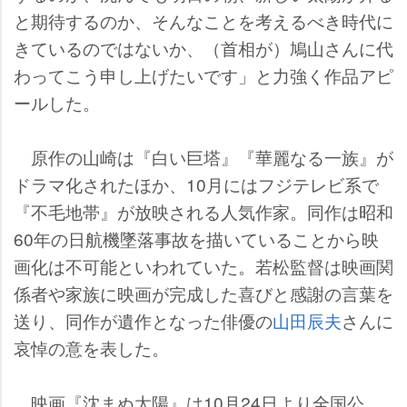
と期待するのか、そんなことを考えるべき時代に
きているのではないか、（首相が）鳩山さんに代
わってこう申し上げたいです」と力強く作品アピ
ールした。
原作の山崎は『白い巨塔』『華麗なる一族』が
ドラマ化されたほか、10月にはフジテレビ系で
『不毛地帯』が放映される人気作家。同作は昭和
60年の日航機墜落事故を描いていることから映
画化は不可能といわれていた。若松監督は映画関
係者や家族に映画が完成した喜びと感謝の言葉を
送り、同作が遺作となった俳優の
山田辰夫
さんに
哀悼の意を表した。
映画『沈まぬ太陽』は10月24日より全国公