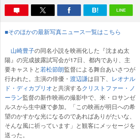
■そのほかの最新写真ニュース一覧はこちら
山崎豊子
の同名小説を映画化した『沈まぬ太
陽』の完成披露試写会が17日、都内であり、主
要キャストと
若松節朗
監督による舞台あいさつが
行われた。主演の俳優・
渡辺謙
は目下、
レオナル
ド・ディカプリオ
と共演する
クリストファー・ノ
ーラン
監督の新作映画の撮影中で、米・ロサンゼ
ルスから生中継で参加。「この映画が明日への希
望のかすかな光になるのであればありがたいな、
そんな風に祈っています」と観客にメッセージを
送った。