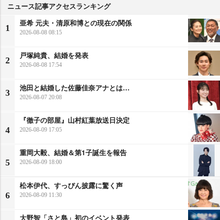
ニュース記事アクセスランキング
亜希 元夫・清原和博との現在の関係
1
2026-08-08 08:15
戸塚純貴、結婚を発表
2
2026-08-08 17:54
池田と結婚した佐藤佳奈アナとは…
3
2026-08-07 20:08
『徹子の部屋』山村紅葉放送日決定
4
2026-08-09 17:05
重岡大毅、結婚＆第1子誕生を報告
5
2026-08-09 18:00
松本伊代、すっぴん披露に驚く声
6
2026-08-09 11:30
大野智「さと島」初のイベント発表