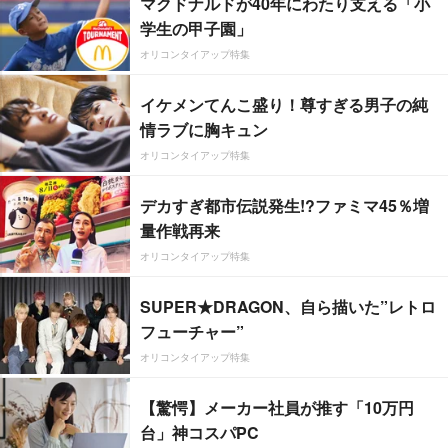
マクドナルドが40年にわたり支える「小
学生の甲子園」
オリコンタイアップ特集
イケメンてんこ盛り！尊すぎる男子の純
情ラブに胸キュン
オリコンタイアップ特集
デカすぎ都市伝説発生!?ファミマ45％増
量作戦再来
オリコンタイアップ特集
SUPER★DRAGON、自ら描いた”レトロ
フューチャー”
オリコンタイアップ特集
【驚愕】メーカー社員が推す「10万円
台」神コスパPC