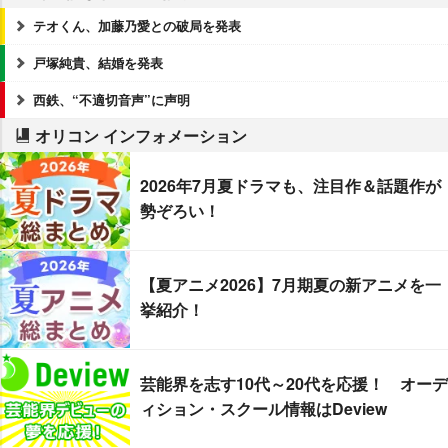
テオくん、加藤乃愛との破局を発表
戸塚純貴、結婚を発表
西鉄、“不適切音声”に声明
オリコン インフォメーション
2026年7月夏ドラマも、注目作＆話題作が
勢ぞろい！
【夏アニメ2026】7月期夏の新アニメを一
挙紹介！
芸能界を志す10代～20代を応援！ オーデ
ィション・スクール情報はDeview