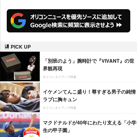
類。 “ファミコンで遊んだことが
ある” 20～30代をメインターゲッ
トにしている。
PICK UP
「別班のよう」腕時計で『VIVANT』の世
界観再現
オリコンタイアップ特集
イケメンてんこ盛り！尊すぎる男子の純情
ラブに胸キュン
オリコンタイアップ特集
マクドナルドが40年にわたり支える「小学
生の甲子園」