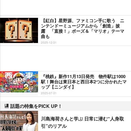
【紅白】星野源、ファミコン手に歌う ニ
ンテンドーミュージアムから「創造」披
露 「直接！」ポーズ＆「マリオ」テーマ
曲も
2025-12-31
『桃鉄』新作11月13日発売 物件駅は1000
駅！舞台は東日本と西日本2つに分かれたマ
ップ【ニンダイ】
2025-07-31
話題の特集をPICK UP！
川島海荷さんと学ぶ 日常に潜む“人身取
引”のリアル