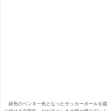
緑色のペンキ一色となったサッカーボールを蹴
り続ける中田氏。やがてペンキの跡が増えていく