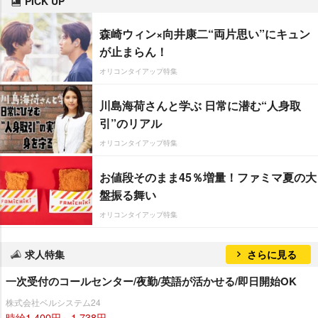
PICK UP
森崎ウィン×向井康二“両片思い”にキュン
が止まらん！
オリコンタイアップ特集
川島海荷さんと学ぶ 日常に潜む“人身取
引”のリアル
オリコンタイアップ特集
お値段そのまま45％増量！ファミマ夏の大
盤振る舞い
オリコンタイアップ特集
求人特集
さらに見る
一次受付のコールセンター/夜勤/英語が活かせる/即日開始OK
株式会社ベルシステム24
時給1,400円～1,738円