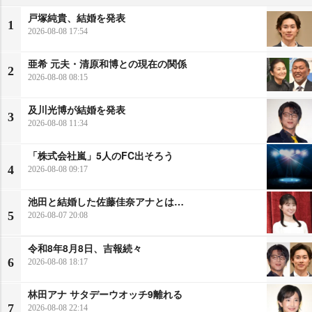
戸塚純貴、結婚を発表
1
2026-08-08 17:54
亜希 元夫・清原和博との現在の関係
2
2026-08-08 08:15
及川光博が結婚を発表
3
2026-08-08 11:34
「株式会社嵐」5人のFC出そろう
4
2026-08-08 09:17
池田と結婚した佐藤佳奈アナとは…
5
2026-08-07 20:08
令和8年8月8日、吉報続々
6
2026-08-08 18:17
林田アナ サタデーウオッチ9離れる
7
2026-08-08 22:14