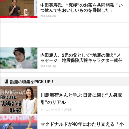
中田英寿氏、“究極”のお茶を共同開発「い
つ飲んでもおいしいものを目指した」
2021-09-08
内田篤人、2児の父として“地震の備え”メ
ッセージ 地震保険広報キャラクター就任
2021-08-26
話題の特集をPICK UP！
川島海荷さんと学ぶ 日常に潜む“人身取
引”のリアル
オリコンタイアップ特集
マクドナルドが40年にわたり支える「小