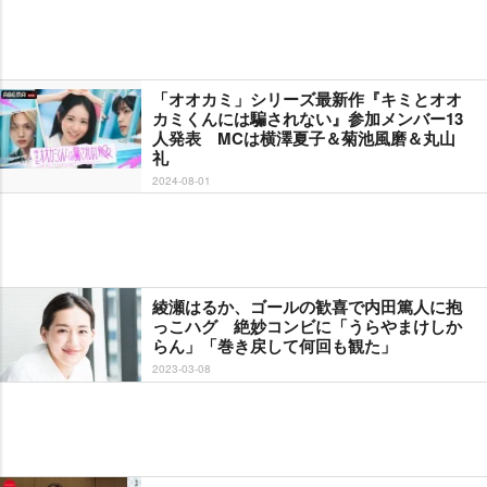
「オオカミ」シリーズ最新作『キミとオオ
カミくんには騙されない』参加メンバー13
人発表 MCは横澤夏子＆菊池風磨＆丸山
礼
2024-08-01
綾瀬はるか、ゴールの歓喜で内田篤人に抱
っこハグ 絶妙コンビに「うらやまけしか
らん」「巻き戻して何回も観た」
2023-03-08