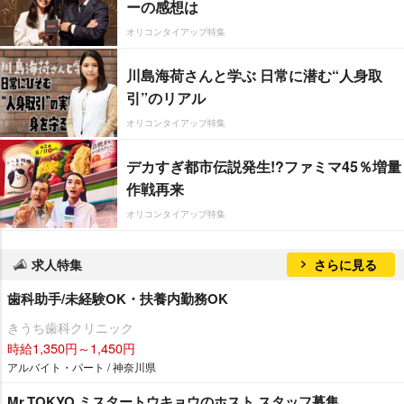
ーの感想は
オリコンタイアップ特集
川島海荷さんと学ぶ 日常に潜む“人身取
引”のリアル
オリコンタイアップ特集
デカすぎ都市伝説発生!?ファミマ45％増量
作戦再来
オリコンタイアップ特集
求人特集
さらに見る
歯科助手/未経験OK・扶養内勤務OK
きうち歯科クリニック
時給1,350円～1,450円
アルバイト・パート / 神奈川県
Mr.TOKYO ミスタートウキョウのホスト スタッフ募集