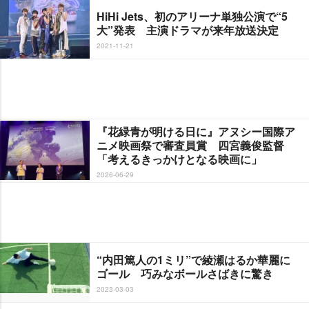
HiHi Jets、初のアリーナ単独公演で“5
大”発表 主演ドラマが来年放送決定
2021-11-21
『花緑青が明ける日に』アヌシー国際ア
ニメ映画祭で審査員賞 四宮義俊監督
「考えるきっかけとなる映画に」
2026-06-29
“内田篤人の1ミリ”で綾瀬はるか華麗に
ゴール 巧みなボールさばきに驚き
2023-03-03