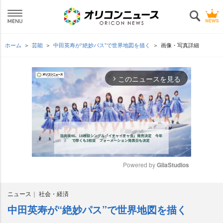
ホーム
芸能
中田英寿が“絶妙パス”で世界地図を描く
画像・写真詳細
このニュースを見る
arrow_forward_ios
Powered by 
GliaStudios
M
ニュース
社会・経済
u
t
中田英寿が“絶妙パス”で世界地図を描く
e