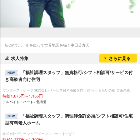
新CMでボールを蹴って世界地図を描く中田英寿氏
求人特集
さらに見る
「福祉調理スタッフ」無資格可/シフト相談可/サービス付
NEW
き高齢者向け住宅
ワンダーストレージ 株式会社/サービス付き高齢者向け住宅 うるおいの家 芸術の森
時給1,075円～1,155円
アルバイト・パート / 北海道
「福祉調理スタッフ」調理師免許必須/シフト相談可/住宅
NEW
型有料老人ホーム
株式会社グリーンケア/メープルコートまつばら
時給1,177円～1,300円