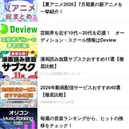
【夏アニメ2026】7月期夏の新アニメを
一挙紹介！
芸能界を志す10代～20代を応援！ オー
ディション・スクール情報はDeview
漫画読み放題サブスクおすすめ11選【徹
底比較】
オリコン顧客満足度ランキング
2026年動画配信サービスおすすめ40選
【徹底比較】
CS動画配信サービス20選
毎週の音楽ランキングから、ヒットの推
移をチェック！