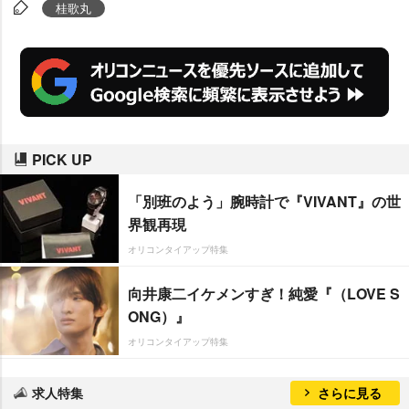
気にアピールした。
桂歌丸
PICK UP
「別班のよう」腕時計で『VIVANT』の世
界観再現
オリコンタイアップ特集
向井康二イケメンすぎ！純愛『（LOVE S
ONG）』
オリコンタイアップ特集
求人特集
さらに見る