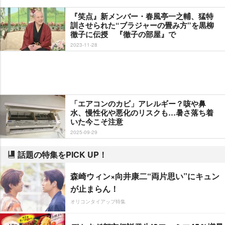
『笑点』新メンバー・春風亭一之輔、猛特
訓させられた“ブラジャーの畳み方”を黒柳
徹子に伝授 『徹子の部屋』で
2023-11-28
「エアコンのカビ」アレルギー？咳や鼻
水、慢性化や悪化のリスクも…暑さ落ち着
いた今こそ注意
2025-09-29
話題の特集をPICK UP！
森崎ウィン×向井康二“両片思い”にキュン
が止まらん！
オリコンタイアップ特集