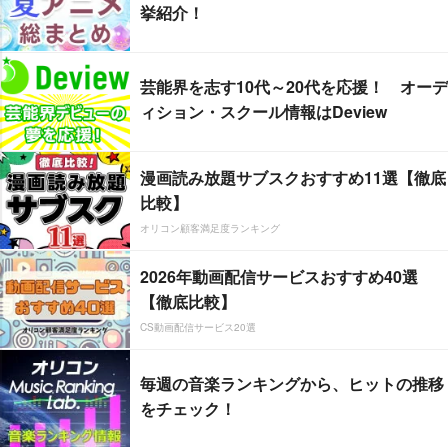
挙紹介！
芸能界を志す10代～20代を応援！ オーデ
ィション・スクール情報はDeview
漫画読み放題サブスクおすすめ11選【徹底
比較】
オリコン顧客満足度ランキング
2026年動画配信サービスおすすめ40選
【徹底比較】
CS動画配信サービス20選
毎週の音楽ランキングから、ヒットの推移
をチェック！