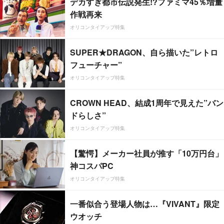
デカすぎ都市伝説発生!?ファミマ45％増量
作戦再来
オリコンタイアップ特集
SUPER★DRAGON、自ら描いた”レトロ
フューチャー”
オリコンタイアップ特集
CROWN HEAD、結成1周年で見えた”バン
ドらしさ”
オリコンタイアップ特集
【驚愕】メーカー社員が推す「10万円台」
神コスパPC
オリコンタイアップ特集
一番似合う登場人物は…『VIVANT』限定
ウオッチ