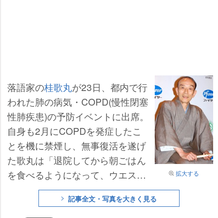
落語家の
桂歌丸
が23日、都内で行
われた肺の病気・COPD(慢性閉塞
性肺疾患)の予防イベントに出席。
自身も2月にCOPDを発症したこ
とを機に禁煙し、無事復活を遂げ
た歌丸は「退院してから朝ごはん
を食べるようになって、ウエスト
拡大する
が73cmから今は82cmにまでなっ
記事全文・写真を大きく見る
た。食べるものが美味しい」と元