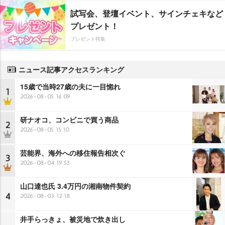
試写会、登壇イベント、サインチェキなど
プレゼント！
プレゼント特集
ニュース記事アクセスランキング
15歳で当時27歳の夫に一目惚れ
1
2026-08-05 16:09
研ナオコ、コンビニで買う商品
2
2026-08-05 15:10
芸能界、海外への移住報告相次ぐ
3
2026-08-04 19:53
山口達也氏 3.4万円の湘南物件契約
4
2026-08-03 12:18
井手らっきょ、被災地で炊き出し