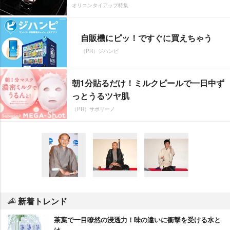
オリコンタイアップ特集
自販機にピッ！ですぐに買えちゃう
（PR）ジハンピ
朝1分貼るだけ！ミルクピールで一日中ず
っとうるツヤ肌
（PR）サボリーノ
新着トレンド
茶葉で一目瞭然の浸透力！味の違いに衝撃を受ける水と
は