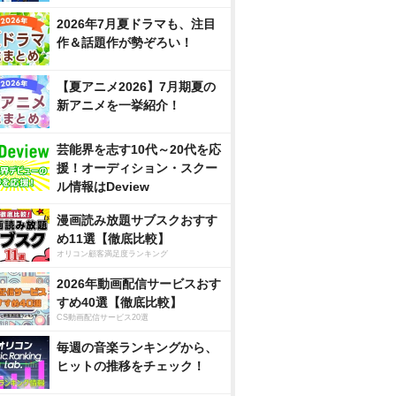
2026年7月夏ドラマも、注目
作＆話題作が勢ぞろい！
【夏アニメ2026】7月期夏の
新アニメを一挙紹介！
芸能界を志す10代～20代を応
援！オーディション・スクー
ル情報はDeview
漫画読み放題サブスクおすす
め11選【徹底比較】
オリコン顧客満足度ランキング
2026年動画配信サービスおす
すめ40選【徹底比較】
CS動画配信サービス20選
毎週の音楽ランキングから、
ヒットの推移をチェック！