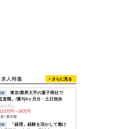
さらに見る
東京/業界大手の菓子商社で
EW
監査職」/賞与4ヶ月分・土日祝休
式会社高山
給23万円～28万円
員 / 東京都
「経理」経験を活かして働け
EW