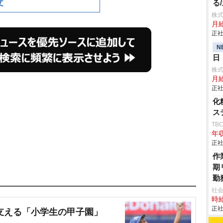
文
る
株
月給
正社
N
日
株
月給
正社
化
ス
TB
年収
正社
作
期
勤
社会
時給
正社
支える「小学生の甲子園」