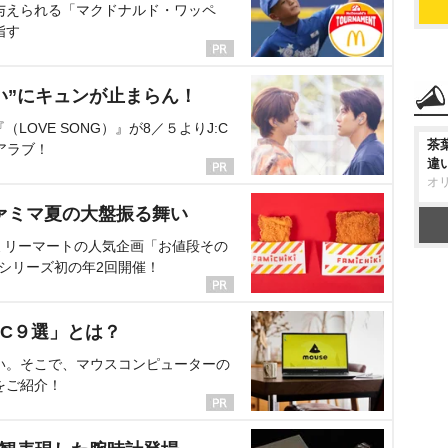
与えられる「マクドナルド・ワッペ
指す
い”にキュンが止まらん！
OVE SONG）』が8／５よりJ:C
茶
アラブ！
違
オ
ァミマ夏の大盤振る舞い
ミリーマートの人気企画「お値段その
、シリーズ初の年2回開催！
C９選」とは？
い。そこで、マウスコンピューターの
をご紹介！