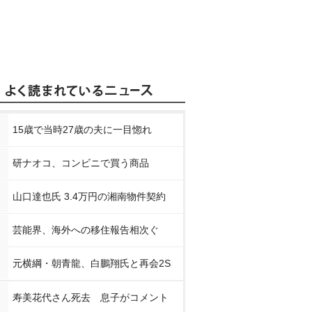
15歳で当時27歳の夫に一目惚れ
研ナオコ、コンビニで買う商品
山口達也氏 3.4万円の湘南物件契約
芸能界、海外への移住報告相次ぐ
元横綱・朝青龍、白鵬翔氏と再会2S
寿美花代さん死去 息子がコメント