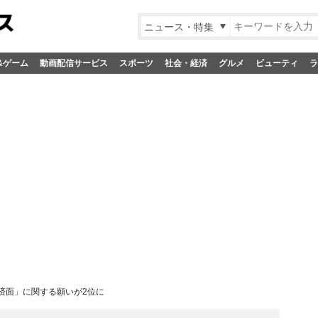
ニュース・特集
&ゲーム
動画配信サービス
スポーツ
社会・経済
グルメ
ビューティ
ラ
済面」に関する願いが2位に