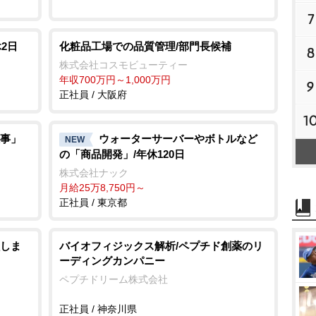
7
休2日
化粧品工場での品質管理/部門長候補
8
株式会社コスモビューティー
年収700万円～1,000万円
9
正社員 / 大阪府
1
事」
ウォーターサーバーやボトルなど
NEW
の「商品開発」/年休120日
株式会社ナック
月給25万8,750円～
正社員 / 東京都
しま
バイオフィジックス解析/ペプチド創薬のリ
ーディングカンパニー
ペプチドリーム株式会社
正社員 / 神奈川県