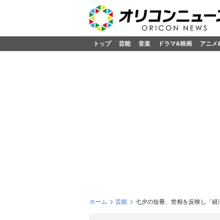
トップ
芸能
音楽
ドラマ&映画
アニメ
ホーム
芸能
七夕の短冊、世相を反映し「経