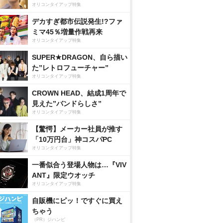
オリコンタイアップ特集
デカすぎ都市伝説発生!?ファ
ミマ45％増量作戦再来
オリコンタイアップ特集
SUPER★DRAGON、自ら描い
た”レトロフューチャー”
オリコンタイアップ特集
CROWN HEAD、結成1周年で
見えた”バンドらしさ”
オリコンタイアップ特集
【驚愕】メーカー社員が推す
「10万円台」神コスパPC
オリコンタイアップ特集
一番似合う登場人物は…『VIV
ANT』限定ウオッチ
オリコンタイアップ特集
自販機にピッ！ですぐに買え
ちゃう
（PR）ジハンピ