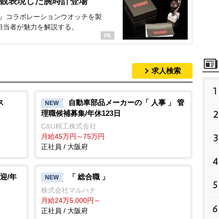
界観表現した腕時計登場
NT』コラボレーションウオッチを製
担当者が魅力を解説する。
求人検索
1
ス
自動車部品メーカーの「 人事 」 管
NEW
2
理職候補募集/年休123日
C&U精工株式会社
3
月給45万円～75万円
正社員 / 大阪府
4
迎/年
「 総合職 」
NEW
5
株式会社マルハチ
月給24万5,000円～
6
正社員 / 大阪府