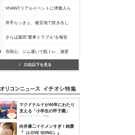
VIVANTリアルイベントに堺雅人ら
井手らっきょ、被災地で炊き出し
さらば森田“愛車トラブル”を報告
0
寺田心、ジム通いで筋トレ…激変
11位以下を見る
マクドナルドが40年にわたり
支える「小学生の甲子園」
オリコンタイアップ特集
向井康二イケメンすぎ！純愛
『（LOVE SONG）』