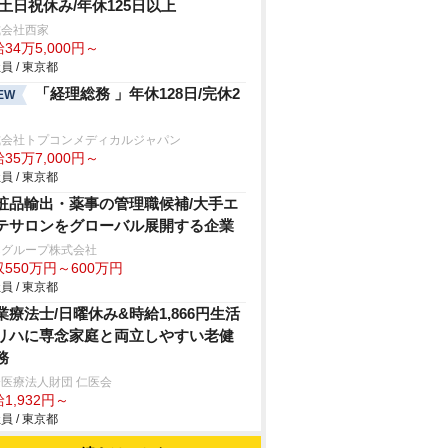
/土日祝休み/年休125日以上
式会社西家
34万5,000円～
員 / 東京都
「経理総務 」年休128日/完休2
EW
式会社トプコンメディカルジャパン
35万7,000円～
員 / 東京都
粧品輸出・薬事の管理職候補/大手エ
テサロンをグローバル展開する企業
Cグループ株式会社
550万円～600万円
員 / 東京都
業療法士/日曜休み&時給1,866円生活
リハに専念家庭と両立しやすい老健
務
医療法人財団 仁医会
1,932円～
員 / 東京都