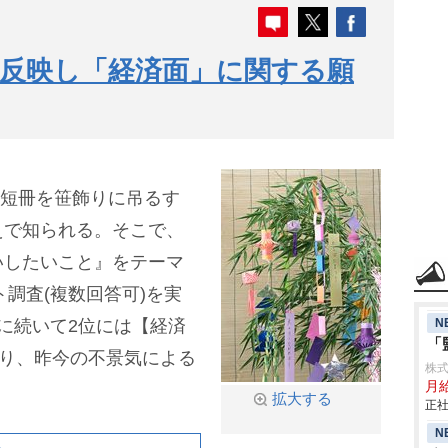
反映し「経済面」に関する願
た短冊を笹飾りに吊るす
えで知られる。そこで、
いしたいこと』をテーマ
ト調査(複数回答可)を実
N
に続いて2位には【経済
「
がり、昨今の不景気による
株
月
拡大する
正社
N