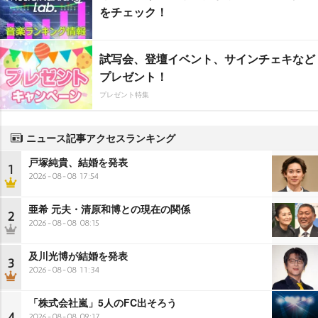
をチェック！
試写会、登壇イベント、サインチェキなど
プレゼント！
プレゼント特集
ニュース記事アクセスランキング
戸塚純貴、結婚を発表
1
2026-08-08 17:54
亜希 元夫・清原和博との現在の関係
2
2026-08-08 08:15
及川光博が結婚を発表
3
2026-08-08 11:34
「株式会社嵐」5人のFC出そろう
4
2026-08-08 09:17