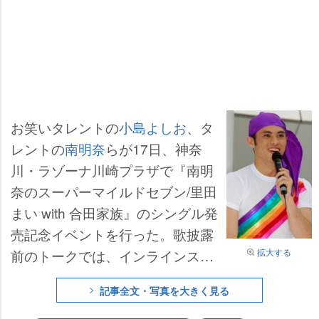
お笑いタレントの
小島よしお
、タ
レントの
南明奈
らが17日、神奈
川・ラゾーナ川崎プラザで『南明
奈のスーパーマイルドセブン/里田
まい with 合田家族』のシングル発
売記念イベントを行った。歌披露
拡大する
前のトークでは、インラインスケ
ートを履いて歌う小島について、
記事全文・写真を大きく見る
FUJIWARA
の藤本敏史が「(スケ