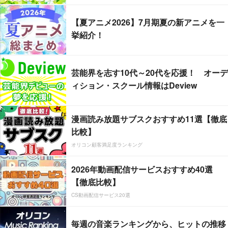
【夏アニメ2026】7月期夏の新アニメを一
挙紹介！
芸能界を志す10代～20代を応援！ オーデ
ィション・スクール情報はDeview
漫画読み放題サブスクおすすめ11選【徹底
比較】
オリコン顧客満足度ランキング
2026年動画配信サービスおすすめ40選
【徹底比較】
CS動画配信サービス20選
毎週の音楽ランキングから、ヒットの推移