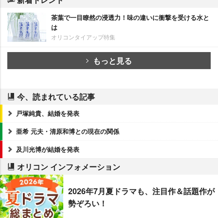
茶葉で一目瞭然の浸透力！味の違いに衝撃を受ける水と
は
オリコンタイアップ特集
もっと見る
今、読まれている記事
戸塚純貴、結婚を発表
亜希 元夫・清原和博との現在の関係
及川光博が結婚を発表
オリコン インフォメーション
2026年7月夏ドラマも、注目作＆話題作が
勢ぞろい！