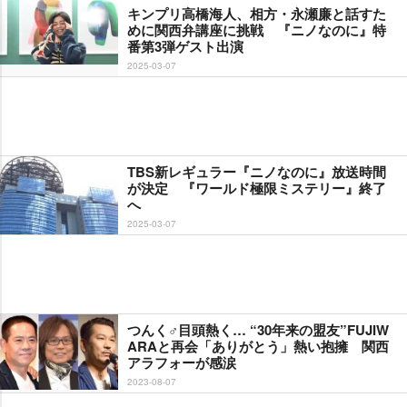
キンプリ高橋海人、相方・永瀬廉と話すた
めに関西弁講座に挑戦 『ニノなのに』特
番第3弾ゲスト出演
2025-03-07
TBS新レギュラー『ニノなのに』放送時間
が決定 『ワールド極限ミステリー』終了
へ
2025-03-07
つんく♂目頭熱く… “30年来の盟友”FUJIW
ARAと再会「ありがとう」熱い抱擁 関西
アラフォーが感涙
2023-08-07