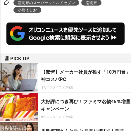
ートの)練習中、アッキーナのパン
南明奈のスーパーマイルドセブン
南明奈
ツをのぞこうとしていた」と暴
小島よしお
露。これを受けた小島はすかさず
「アッキーナが(パンツを)本番
で“おっぱっぴー”したら困るから
チェックしていただけ」と意味不
明の言い訳をし、完全に開き直っ
PICK UP
ていた。
【驚愕】メーカー社員が推す「10万円台」
神コスパPC
オリコンタイアップ特集
大好評につき再び！ファミマ名物45％増量
キャンペーン
オリコンタイアップ特集
川島海荷さんと学ぶ 日常に潜む“人身取