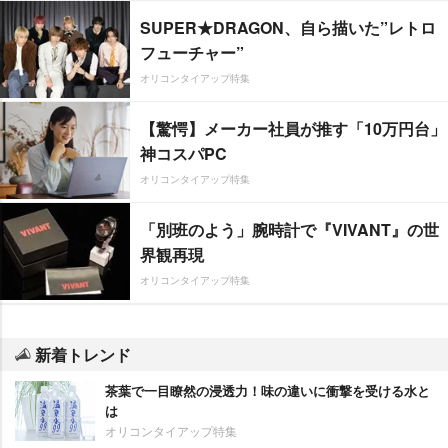
SUPER★DRAGON、自ら描いた”レトロ
フューチャー”
オリコンタイアップ特集
【驚愕】メーカー社員が推す「10万円台」
神コスパPC
オリコンタイアップ特集
「別班のよう」腕時計で『VIVANT』の世
界観再現
オリコンタイアップ特集
新着トレンド
茶葉で一目瞭然の浸透力！味の違いに衝撃を受ける水と
は
オリコンタイアップ特集