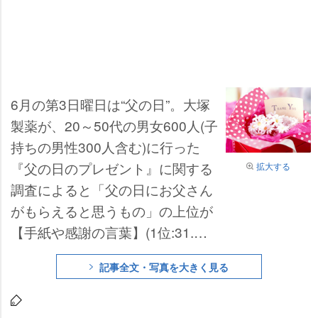
6月の第3日曜日は“父の日”。大塚
製薬が、20～50代の男女600人(子
持ちの男性300人含む)に行った
『父の日のプレゼント』に関する
拡大する
調査によると「父の日にお父さん
がもらえると思うもの」の上位が
【手紙や感謝の言葉】(1位:31.
7%)、【手作りのプレゼント】(3
記事全文・写真を大きく見る
位:28.3%)だったのに対し、「子
供が贈る予定のもの」ではその2
項目がワースト1、2を占め、父と