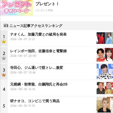
プレゼント！
プレゼント特集
ニュース記事アクセスランキング
テオくん、加藤乃愛との破局を発表
1
2026-08-07 21:21
レインボー池田、佐藤佳奈と電撃婚
2
2026-08-07 20:00
寺田心、ジム通いで筋トレ…激変
3
2026-08-07 10:46
元横綱・朝青龍、白鵬翔氏と再会2S
4
2026-08-06 16:16
研ナオコ、コンビニで買う商品
5
2026-08-05 15:10